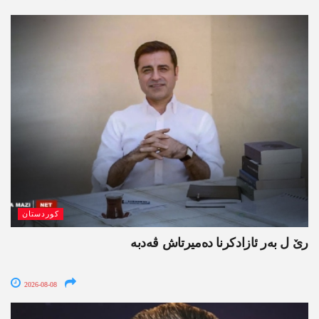
کوردستان
رێ ل بەر ئازادکرنا دەمیرتاش ڤەدبە
2026-08-08