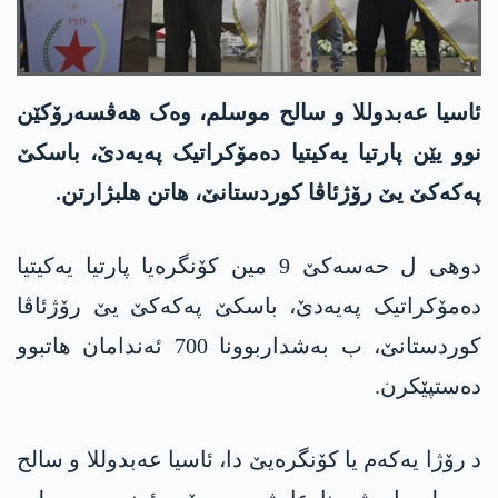
ئاسیا عه‌بدوللا و سالح موسلم، وەک هەڤسەرۆکێن
نوو یێن پارتیا یەکیتیا دەمۆکراتیک په‌یه‌دێ، باسكێ
په‌كه‌كێ یێ رۆژئاڤا كوردستانێ، هاتن هلبژارتن.
دوهی ل حەسەکێ 9 مین کۆنگرەیا پارتیا یەکیتیا
دەمۆکراتیک په‌یه‌دێ، باسكێ په‌كه‌كێ یێ رۆژئاڤا
كوردستانێ، ب بەشداربوونا 700 ئه‌ندامان هاتبوو
دەستپێکرن.
د رۆژا یەکەم یا کۆنگرەیێ دا، ئاسیا عه‌بدوللا و سالح