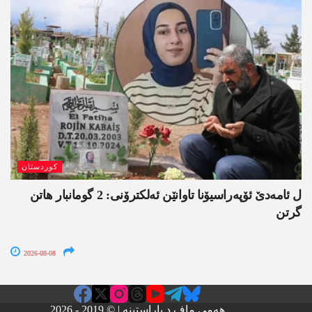
کوردستان
ل ئامەدێ ئۆپەراسیۆنا تاوانێن ئەلکترۆنی: 2 گومانبار ھاتن
گرتن
2026-08-08
هەمی ماف د پاراستینە | © 2019 - 2026