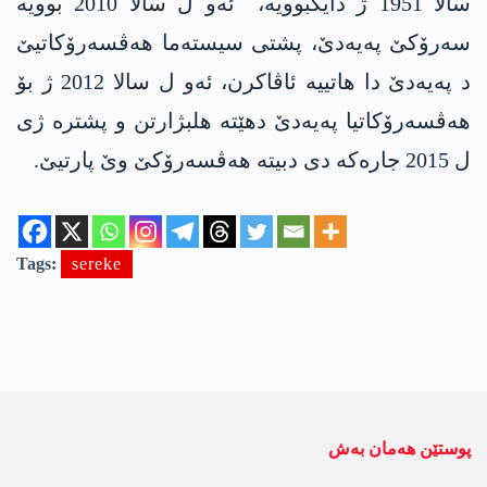
سالا 1951 ژ دایکبوویە، ئەو ل سالا 2010 بوویه‌
سەرۆکێ په‌یه‌دێ، پشتی سیستەما هەڤسەرۆکاتیێ
د په‌یه‌دێ دا هاتییه‌ ئاڤاکرن، ئەو ل سالا 2012 ژ بۆ
هەڤسەرۆکاتیا په‌یه‌دێ دهێته‌ هلبژارتن و پشترە ژی
ل 2015 جارەکە دی دبیته‌ هەڤسەرۆکێ وێ پارتیێ.
Tags:
sereke
پوستێن ھەمان بەش