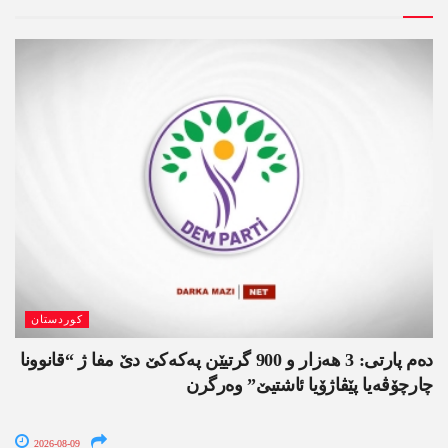
کوردستان
دەم پارتی: 3 ھەزار و 900 گرتیێن پەکەکێ دێ مفا ژ “قانوونا
چارچۆڤەیا پێڤاژۆیا ئاشتیێ” وەرگرن
2026-08-09