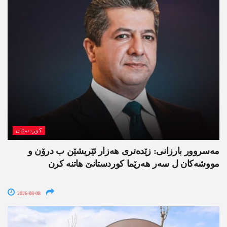
کوردستان
مەسروور بارزانی: زێدەتری ھەزار ئێریشێن ب درۆن و
مووشەکان ل سەر ھەرێما کوردستانێ ھاتنە کرن
2026-08-08