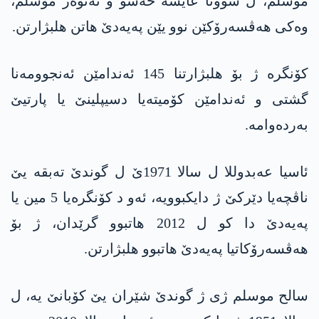
موسلم، ل شوونا عایشه‌ حه‌سۆ و ئەنوەر موسلم،
وەکی هەڤسەرۆکێن نوو یێن په‌یه‌دێ هاتن هلبژارتن.
کۆنگره‌ ژ بۆ هلبژارتنا 145 ئەندامێن ئەنجوومەنا
گشتی و ئەندامێن کۆمیتەیا دسیپلینێ یا پارتیێ
بەردەوامه‌.
ئاسیا عه‌بدوللا ل سالا 1971ێ ل گوندێ تەبقە یێ
ناڤچەیا دێرکێ ژ دایکبوویە، ئەو د کۆنگرەیا 5 مین یا
په‌یه‌دێ دا کو ل 2012 هاتبوو گرێدان، ژ بۆ
هەڤسەرۆکاتیا په‌یه‌دێ هاتبوو هلبژارتن.
سالح موسلم ژی ژ گوندێ شێران یێ کۆبانێ یە، ل