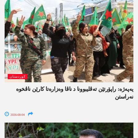
کوردستان
یەپەژە: راپۆرتێن تەڤلیبوونا د ناڤا وەزارەتا کارێن ناڤخوە
نەراستن
2026-08-04