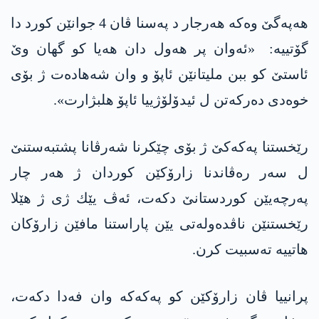
هه‌په‌گێ وه‌كه‌ هه‌رجار د په‌سنا ڤان 4 جوانێن كورد دا
گۆتییه: ‌ «ئه‌وان پر هه‌ول دان هه‌یا كو گهان وێ
ئاستێ كو ببن ملیتانێن ئاپۆ و وان شه‌هاده‌ت ژ بۆی
خوه‌دی ده‌ركه‌تن ل ئیدۆلۆژییا ئاپۆ هلبژارت».
رێخستنا په‌كه‌كێ ژ بۆی چێكرنا شه‌رڤانا پشتبه‌ستنێ
ل سه‌ر ره‌ڤاندنا زارۆكێن كوردان ژ هه‌ر چار
په‌رچه‌یێن كوردستانێ دكه‌ت، ئه‌ڤ یێك ژی ژ هێلا
رێخستنێن ناڤده‌وله‌تی یێن پاراستنا مافێن زارۆكان
هاتییه‌ ته‌سبیت كرن.
پرانییا ڤان زارۆكێن كو په‌كه‌كه‌ وان فه‌دا دكه‌ت،