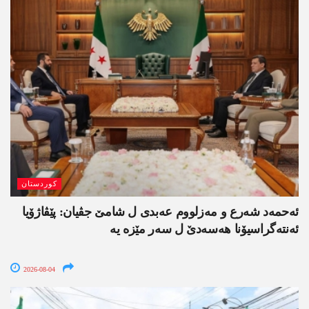
کوردستان
ئەحمەد شەرع و مەزلووم عەبدی ل شامێ جڤیان: پێڤاژۆیا
ئەنتەگراسیۆنا ھەسەدێ ل سەر مێزە یە
2026-08-04