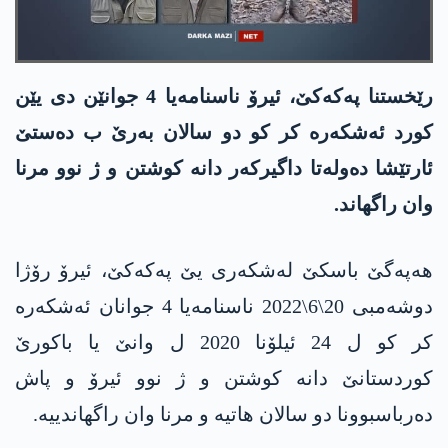
رێخستنا په‌كه‌كێ، ئیرۆ ناسنامه‌یا 4 جوانێن دی یێن
كورد ئه‌شكه‌ره‌ كر كو دو سالان به‌رێ ب ده‌ستێ
ئارتێشا ده‌وله‌تا داگیركه‌ر دانه‌ كوشتن و ژ نوو مرنا
وان راگهاند.
هه‌په‌گێ باسكێ له‌شكه‌ری یێ په‌كه‌كێ، ئیرۆ رۆژا
دوشه‌مبی 20\6\2022 ناسنامه‌یا 4 جوانان ئه‌شكه‌ره‌
كر كو ل 24 ئیلۆنا 2020 ل وانێ یا باكورێ
كوردستانێ دانه‌ كوشتن و ژ نوو ئیرۆ و پاش
ده‌رباسبوونا دو سالان هاتیه‌ و مرنا وان راگهاندییه‌.