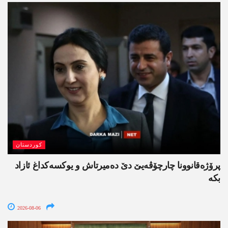
کوردستان
پرۆژەقانوونا چارچۆڤەیێ دێ دەمیرتاش و یوکسەکداغ ئازاد
بکە
2026-08-06