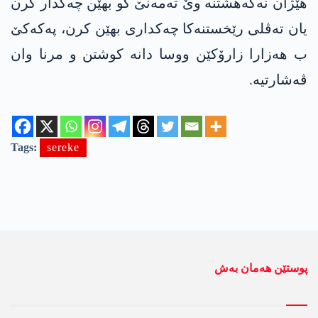
هێژان نه‌گه‌هشتنه‌ وێ ته‌مه‌نێ كو بهێن چه‌كدار كرن
یان ته‌ڤلی رێخستنه‌كا‌ چه‌كداری بهێن كرن، په‌كه‌كێ
ب هه‌زارا زارۆكێن ووسا دانه‌ كوشتن و مرنا وان
ڤه‌شارتیه‌.
Tags:
sereke
پوستێن ھەمان بەش