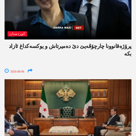
کوردستان
پرۆژەقانوونا چارچۆڤەیێ دێ دەمیرتاش و یوکسەکداغ ئازاد
بکە
2026-08-06