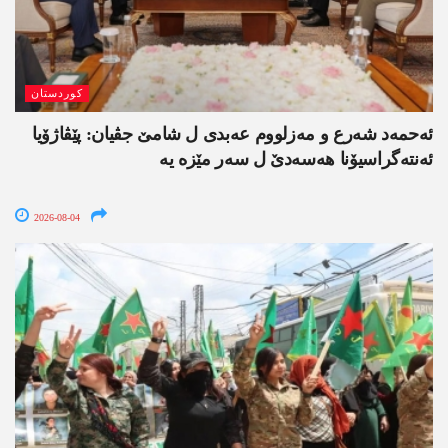
کوردستان
ئەحمەد شەرع و مەزلووم عەبدی ل شامێ جڤیان: پێڤاژۆیا
ئەنتەگراسیۆنا ھەسەدێ ل سەر مێزە یە
2026-08-04