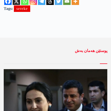
Tags:
sereke
پوستێن ھەمان بەش