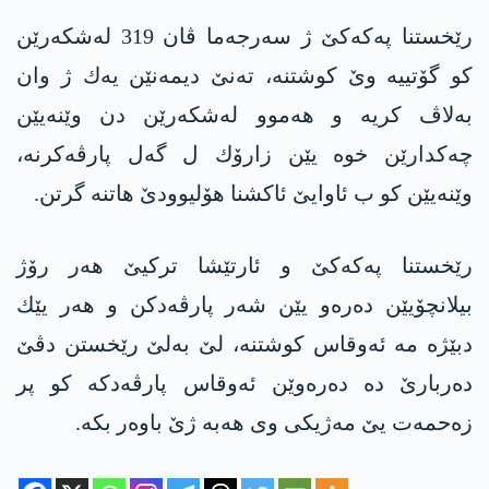
رێخستنا په‌كه‌كێ ژ سه‌رجه‌ما ڤان 319 له‌شكه‌رێن
كو گۆتییه‌ وێ كوشتنه‌، ته‌نێ دیمه‌نێن یه‌ك ژ وان
به‌لاڤ كریه‌ و هه‌موو له‌شكه‌رێن دن وێنه‌یێن
چه‌كدارێن خوه‌ یێن زارۆك ل گه‌ل پارڤه‌كرنه،
وێنه‌یێن كو ب ئاوایێ ئاكشنا هۆلیوودێ هاتنه‌ گرتن.
رێخستنا په‌كه‌كێ و ئارتێشا تركیێ هه‌ر رۆژ
بیلانچۆیێن ده‌ره‌و یێن شه‌ر پارڤه‌دكن و هه‌ر یێك
دبێژه‌ مه‌ ئه‌وقاس كوشتنه‌، لێ به‌لێ رێخستن دڤێ
ده‌ربارێ ده‌ ده‌ره‌وێن ئه‌وقاس پارڤه‌دكه‌ كو پر
زه‌حمه‌ت یێ مه‌ژیكی وی هه‌به‌ ژێ باوه‌ر بكه‌.