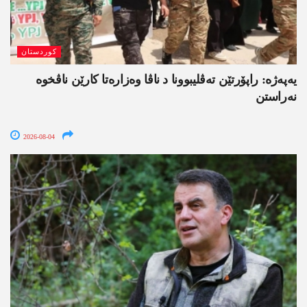
کوردستان
یەپەژە: راپۆرتێن تەڤلیبوونا د ناڤا وەزارەتا کارێن ناڤخوە
نەراستن
2026-08-04