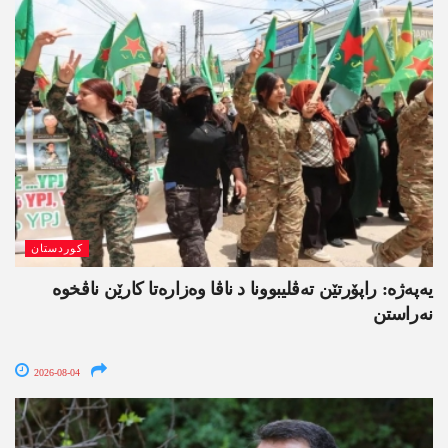
کوردستان
یەپەژە: راپۆرتێن تەڤلیبوونا د ناڤا وەزارەتا کارێن ناڤخوە
نەراستن
2026-08-04