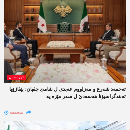
کوردستان
ئەحمەد شەرع و مەزلووم عەبدی ل شامێ جڤیان: پێڤاژۆیا
ئەنتەگراسیۆنا ھەسەدێ ل سەر مێزە یە
2026-08-04