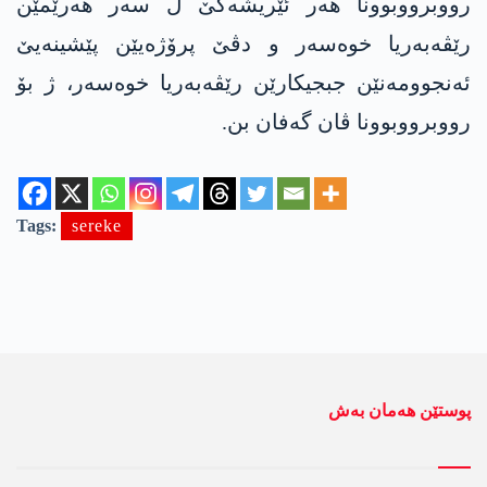
رووبرووبوونا ھەر ئێریشەکێ ل سەر ھەرێمێن
رێڤەبەریا خوەسەر و دڤێ پرۆژەیێن پێشینەیێ
ئەنجوومەنێن جبجیکارێن رێڤەبەریا خوەسەر، ژ بۆ
رووبرووبوونا ڤان گەفان بن.
Tags:
sereke
پوستێن ھەمان بەش