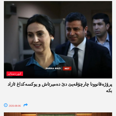
کوردستان
پرۆژەقانوونا چارچۆڤەیێ دێ دەمیرتاش و یوکسەکداغ ئازاد
بکە
2026-08-06