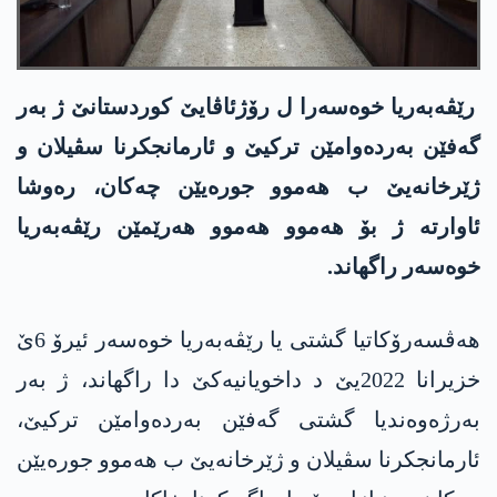
رێڤەبەریا خوەسەرا ل رۆژئاڤایێ کوردستانێ ژ بەر
گەفێن بەردەوامێن ترکیێ و ئارمانجکرنا سڤیلان و
ژێرخانەیێ ب ھەموو جورەیێن چەکان، رەوشا
ئاوارتە ژ بۆ ھەموو ھەموو ھەرێمێن رێڤەبەریا
خوەسەر راگھاند.
ھەڤسەرۆکاتیا گشتی یا رێڤەبەریا خوەسەر ئیرۆ 6ێ
خزیرانا 2022یێ د داخویانیەکێ دا راگھاند، ژ بەر
بەرژەوەندیا گشتی گەفێن بەردەوامێن ترکیێ،
ئارمانجکرنا سڤیلان و ژێرخانەیێ ب ھەموو جورەیێن