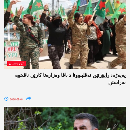
کوردستان
یەپەژە: راپۆرتێن تەڤلیبوونا د ناڤا وەزارەتا کارێن ناڤخوە
نەراستن
2026-08-04