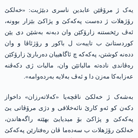
یەک ژ مرۆڤێن عابدین ناسری دبێژیت: «خەلکێ
رۆژهلات ژ دەست په‌كه‌كێ و پژاکێ بێزار بوونە،
ئه‌ڤ رێخستنه‌ زارۆکێن وان دبه‌نه‌ بەشێن دی یێن
کوردستانێ ب تایبەت ل باکور و رۆژئاڤا و وان
دده‌نه‌ کوشتن، په‌كه‌كه‌ چ ئاگاهییان ده‌ربارێ زارۆکێن
ره‌ڤاندی ناده‌ته‌ مالباتێن وان، مالبات ژی دكه‌ڤنه‌
عه‌زابه‌كا مه‌زن دا و ئه‌ڤ به‌لایه‌ به‌رده‌وامه»‌.
بەشەک ژ خەلکێ ناڤچەیا «کەلاتەرزان» داخواز
دکه‌ن کو ئەو کارێ نائەخلاقی و دژی مرۆڤاتی یێ
په‌كه‌كێ و پژاکێ بۆ میدیایێ بهێته‌ راگەهاندن،
خه‌لكێ رۆژهلات ب سه‌ده‌ما ڤان ره‌فتارێن په‌كه‌كێ