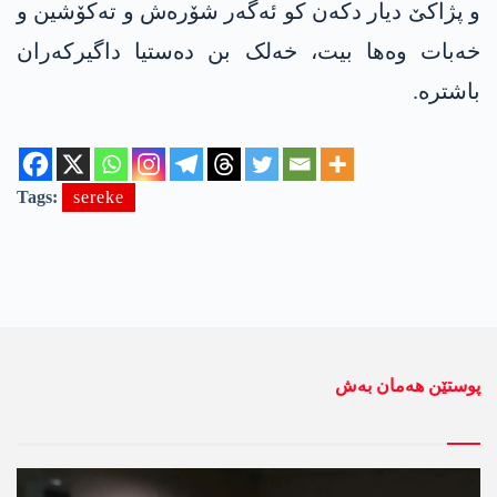
و پژاكێ دیار دكه‌ن كو ئەگەر شۆرەش و تەکۆشین و
خەبات وه‌ها بیت، خەلک بن دەستیا داگیرکەران
باشترە.
Tags:
sereke
پوستێن ھەمان بەش