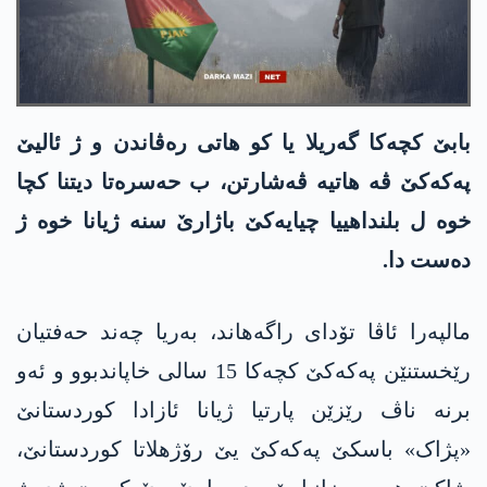
بابێ کچەکا گەریلا یا كو هاتی رەڤاندن و ژ ئالیێ
په‌كه‌كێ ڤە هاتیە ڤەشارتن، ب حەسرەتا دیتنا کچا
خوە ل بلنداهییا چیایەکێ باژارێ سنە ژیانا خوە ژ
دەست دا.
مالپەرا ئاڤا تۆدای راگەهاند، به‌ریا چه‌ند حه‌فتیان
رێخستنێن په‌كه‌كێ کچه‌كا 15 سالی خاپاندبوو و ئەو
برنە ناڤ رێزێن پارتیا ژیانا ئازادا کوردستانێ
«پژاک» باسكێ په‌كه‌كێ یێ رۆژهلاتا كوردستانێ،