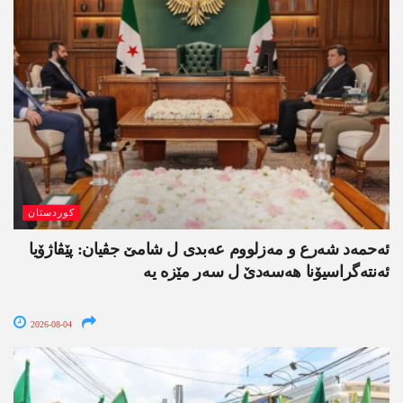
کوردستان
ئەحمەد شەرع و مەزلووم عەبدی ل شامێ جڤیان: پێڤاژۆیا
ئەنتەگراسیۆنا ھەسەدێ ل سەر مێزە یە
2026-08-04