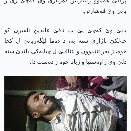
پژاكێ هەموو زانیاریێن دەربارێ وێ كه‌چێ ژی ژ
بابێ وێ ڤەشارتن.
بابێ وێ كه‌چێ یێ ب ناڤێ عابدین ناسری كو
خه‌لكێ باژارێ سنه‌ یه‌، د دەما لێگەریانێ ل كچا
خوه‌، ژ بەر تێنیبوون و بێئاڤیێ ل چیایەکی بلندێ سنە
دلێ وی راوەستیا و ژیانا خوە ژ دەست دا.