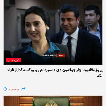
کوردستان
پرۆژەقانوونا چارچۆڤەیێ دێ دەمیرتاش و یوکسەکداغ ئازاد
بکە
2026-08-06