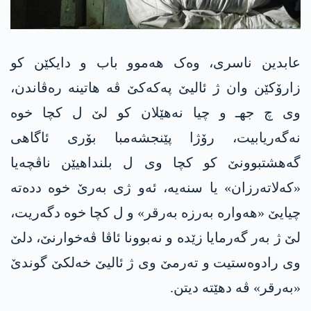
عابدین ناسری، وەک هەموو باب و دایکێن کو
زارۆکێن وان ژ ئالیێ په‌كه‌كێ ڤە هاتینە رەڤاندن،
وی چ جهـ و چیا نه‌هێلان كو لێ ل کچا خوە
نه‌گه‌ریابیت، رۆژا پێنجشەمبا بۆری ئاگاهی
گه‌هشتبوونێ كو كچا وی ل بلنداهیێن ناڤچەیا
«کەلاتەرزان» یا سنەیە، ئەو ژی بەرێ خوە ددەته‌
چیایێ «هەوارە بەرزە بەرقر» و ل كچا خوە دگەریت،
لێ ژ بەر گەرمایا زێدە و نەبوونا ئاڤا ڤەخوارنێ، دلێ
وی رادوەستیت و تەرمێ وی ژ ئالیێ خەلکێ گوندێ
«بەرقر» ڤە دهێته‌ دیتن.