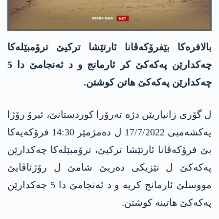
بالافرەکا بێفرۆکەڤانا ئارتێشا ترکیێ ترۆمبێلەکا
چەکدارێن پەکەکێ کر ئارمانج و د ئەنجامێ دا 5
چەکدارێن پەکەکێ ھاتن کوشتن.
ل گۆری زانیاریێن دژە تەرۆرا کوردستانێ، ئیرۆ رۆژا
یەکشەمبی 17/7/2022 ل دەمژمێر 14:30 فرۆکەیەکا
بێ فرۆکەڤانا ئارتێشا ترکیێ، ترۆمبێلەکا چەکدارێن
پەکەکێ ل نێزیکی دەریێ شامێ ل رۆژئاڤایێ
مووسلێ ئارمانج کریە و د ئەنجامێ دا 5 چەکدارێن
پەکەکێ ھاتینە کوشتن.