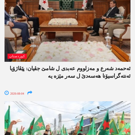
کوردستان
ئەحمەد شەرع و مەزلووم عەبدی ل شامێ جڤیان: پێڤاژۆیا
ئەنتەگراسیۆنا ھەسەدێ ل سەر مێزە یە
2026-08-04