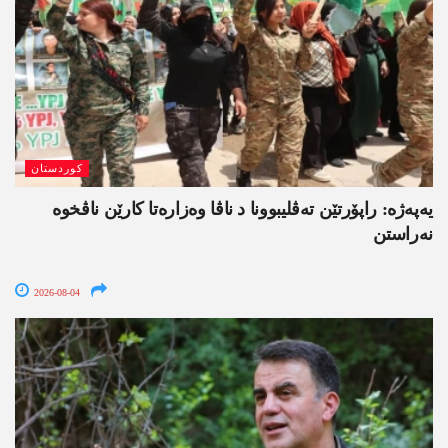
کوردستان
یەپەژە: راپۆرتێن تەڤلیبوونا د ناڤا وەزارەتا کارێن ناڤخوە
نەراستن
2026-08-04