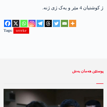
ژ کوشتیان 4 مێر و یەک ژی ژنە.
Tags:
sereke
پوستێن ھەمان بەش