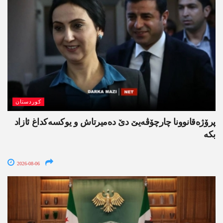
کوردستان
پرۆژەقانوونا چارچۆڤەیێ دێ دەمیرتاش و یوکسەکداغ ئازاد
بکە
2026-08-06