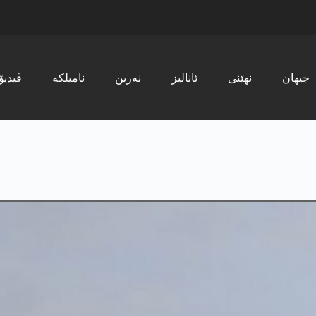
جیھان
نھێنی
ئانالیز
نەرین
نامیلکە
ڤیدیۆ