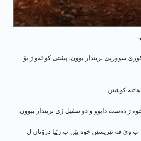
.
اکورێ سووریێ بریندار بوون، پشتی کو ئەو ژ بۆ
ە ژ دەست دابوو و دو سڤیل ژی بریندار ببوون.
ب وێ ڤە ئێریشێن خوە یێن ب رێیا درۆنان ل