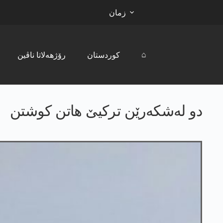
زمان
⌂
کوردستان
رۆژھەلاتا ناڤین
دو لەشکەرێن ترکیێ هاتن کوشتن