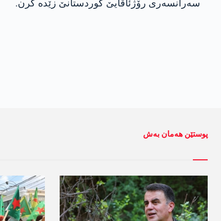
سەرانسەری رۆژئاڤایێ کوردستانێ زێدە کرن.
پوستێن ھەمان بەش