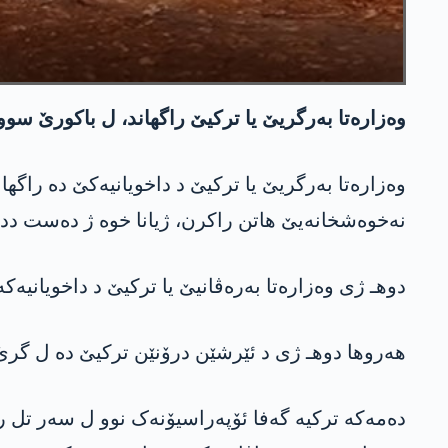
وەزارەتا به‌رگریێ یا ترکیێ راگهاند، ل باکورێ سوو
وەزارەتا به‌رگریێ یا ترکیێ د داخویانیەکێ دە راگ
نەخوەشخانەیێ هاتن راكرن، ژیانا خوە ژ دەست دد
دوهـ ژی وەزارەتا بەرەڤانیێ یا ترکیێ د داخویانیەکە دن دە راگهاندبوو، 7 شەرڤانێن یه‌پ
هەروها دوهـ ژی د ئێرشێن درۆنێن ترکیێ دە ل گرێ
دەمەکە ترکیە گەفا ئۆپەراسیۆنەک نوو ل سەر تل ر