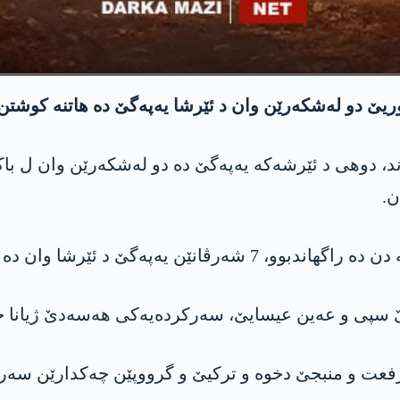
ریێ دو لەشکەرێن وان د ئێرشا یه‌په‌گێ دە هاتنە کوشتن
هاند، دوهی د ئێرشەکە یه‌په‌گێ دە دو لەشکەرێن وان ل ب
ن.
ه‌گێ د ئێرشا وان دە هاتنە کوشتن.
 سپی و عەین عیسایێ، سەرکردەیەکی هه‌سه‌دێ ژیانا خو
فعت و منبجێ دخوە و ترکیێ و گرووپێن چەکدارێن سەر 