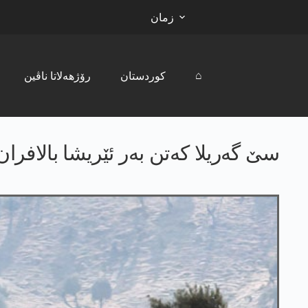
زمان
⌂
کوردستان
رۆژھەلاتا ناڤین
سێ گه‌ریلا كه‌تن به‌ر ئێریشا بالافران