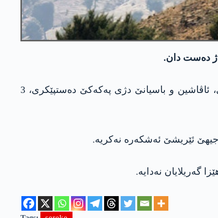
 ژ ده‌ست دان.
ل گۆری ئاژانسا ئه‌نادۆلۆیێ یا ده‌وله‌تا تركیێ، ل ناڤچه‌یێن ئۆپه‌راسیۆنا ب ناڤێ په‌نجه‌ كلیل یا كو ل زاپێ، ئاڤاشین و باسیانێ دژی په‌كه‌كێ ده‌ستپێكری، 3
یهێ ئێریشێ ئه‌شكه‌ره‌ نه‌كریه‌.
Tags:
sereke