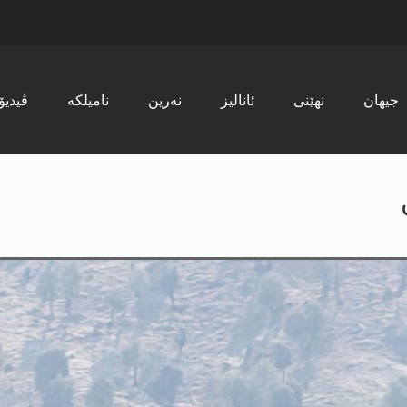
جیھان
نھێنی
ئانالیز
نەرین
نامیلکە
ڤیدیۆ