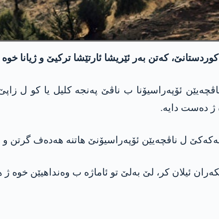
ردستانێ، كه‌تن به‌ر ئێریشا ئارتێشا تركیێ و ژیانا خوه‌
ژ ده‌ست دایه‌.
‌كه‌كێ ل ناڤچه‌یێن ئۆپه‌راسیۆنێ هاتنه‌ هه‌ده‌ف گرتن و ج