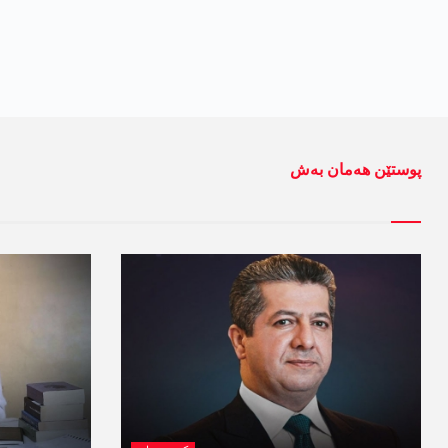
پوستێن ھەمان بەش