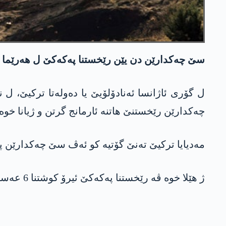
سێ چه‌كدارێن دن یێن رێخستنا په‌كه‌كێ ل هه‌رێما كو
چه‌كدارێن رێخستنێ هاتنه‌ ئارمانج گرتن و ژیانا خوه‌ 
مه‌دیایا تركیێ ته‌نێ گۆتیه‌ كو ئه‌ڤ سێ چه‌كدارێن په
ژ هێلا خوه‌ ڤه‌ رێخستنا په‌كه‌كێ ئیرۆ کوشتنا 6 عه‌سكه‌ران ئیلان كر، لێ به‌لێ تو ئاماژه‌ ب وه‌نداهیێن خوه‌ ژ هێزا گه‌ریلایان نه‌دایه‌.