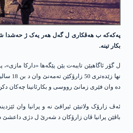
پەکەکە ب هەڤکاری ل گەل هەر یەک ژ حەشدا شەعبی
بکار تینە.
نها زێد
دە وان فێری زمانێ رووسی و بکارئانینا چەکان دکن
ئەڤ زارۆک ولاتیێن ئیراقێ نە و پرانیا وان ئێزدی
باڤێن پرانیا ڤان زارۆکان د شەرێ ل دژی داعشێ د