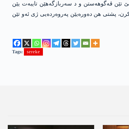
انێ تێن ڤەگوهه‌ستن و د سەربازگەهێن تایبەت یێن
کرن، پشتی هن دەورەیێن پەروەردەیی ژی ئەو تێن
Tags:
sereke