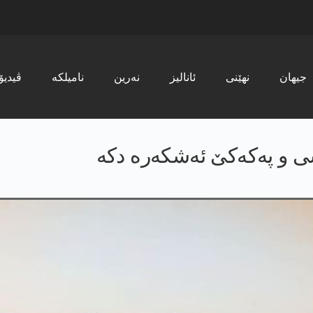
جیھان
نھێنی
ئانالیز
نەرین
نامیلکە
ڤیدیۆ
 و پەکەکێ ئه‌شكه‌ره‌ دكه‌