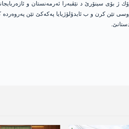
رۆك ژ بۆی سینۆرێ د نێڤبەرا ئه‌رمه‌نستان و ئازەربایج
وسی تێن کرن و ب ئایدۆلۆژیایا پەکەکێ تێن پەروەردە 
ستانێ.