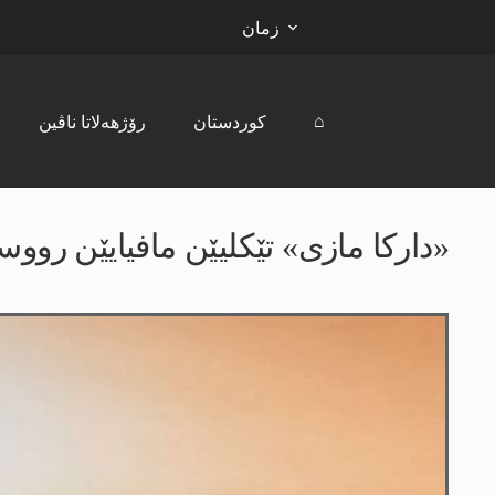
زمان
⌂
کوردستان
رۆژھەلاتا ناڤین
«دارکا مازی» تێکلیێن مافیایێن رووسی