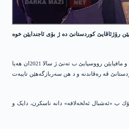
 رۆژئاڤایێ کوردستانێ دە ژ بۆی ئاجندایێن خوە
ل گۆر ئاگاهیێن تایبەت یێن پێگەها «دارکا مازی»، پەکەکێ ب هەڤکاری ل گەل هەر یەک ژ حەشدا شەعبی و مافیایێن رووسیایێ ب تەنێ ژ سالا 2021ان هەیا
سەکەیا رۆژئاڤا کوردستانێ ڤه‌ رەڤاندنە و د هن سەربازگەهێن تایبەت
رۆك ب «ئەشبال ئەلخەلافە» دانه‌ ناسکرن، دایک و