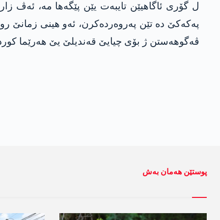
ل گۆری ئاگاهیێن تایبەت یێن پێگه‌ها مه‌، ئەڤ زا
پەکەکێ دە تێن پەروەردەکرن، ئەو هینی زمانێ رو
ڤەگوهەستن ژ بۆی چیایێ قەندیلێ یێ هەرێما کورد
پوستێن ھەمان بەش