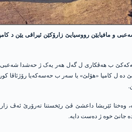
 و مافیایێن رووسیایێ زارۆکێن ئیراقی یێن د کامپێن
ەتری 50 زارۆکێن تەمەنێ وان د بن 18 سالیێ دە ل کامپا «هۆلێ» یا سەر ب حە
.
نە، وه‌ختا ئێریشا داعشێ ڤێ رێخستنا ته‌رۆرێ ئه‌ڤ زا
ە جانێ خوە ژ دەست دایە.