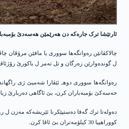
ئارتێشا ترک جارەکە دن هەرێمێن هه‌سه‌دێ بۆمبەباران کرن و 5 گوندێن ل بەژاهیا زرگان و 
چالاکڤانێن رەوانگەها سووری یا مافێن مرۆڤان چاڤد
ل گوندەوارێن زەرگان و تل تەمر ل باکورێ رۆژئاڤای
رەوانگەها سووری دوهـ ئێڤارا شەمیێ ژی راگهاند 
حەسەکێ بۆمبەباران کرن، بێ ئاگاهی دەربارێ زیانا
ده‌وله‌تا ترك گه‌فا ده‌ستپێكرنا ئێریشه‌كه‌ مه‌زن ل ر
كووراهییا 30 كیلۆمه‌تران بێ ئاڤا كرن.