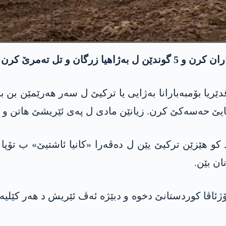
تل تەمرێ کرن هەدەف.
ێریا بۆمبەبارانا بەژایی یا ترکیێ ل سەر هەرێمێن بن 
ێ حەسەکێ کرن. زیانێن مادی ل په‌ی ئێریشێ هاتن و ئاگا
کو هێزێن ترکیێ یێن ل دەڤەرا «كانیا ئاشتیێ» ب تۆپ
ن بێن.
ۆژئاڤا كوردستانێ دخوه‌ و دبێژه‌ ئه‌ڤ ئێریش د هه‌ر كێلیه‌ك