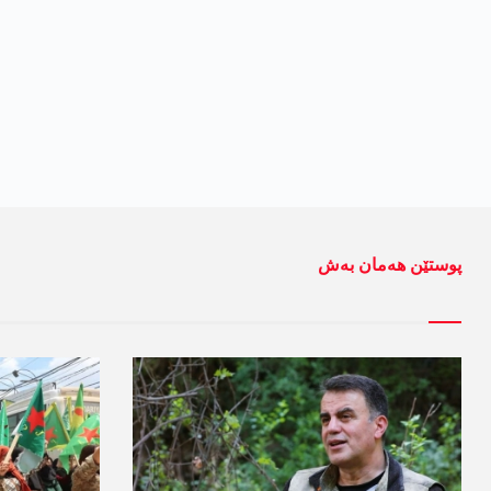
پوستێن ھەمان بەش