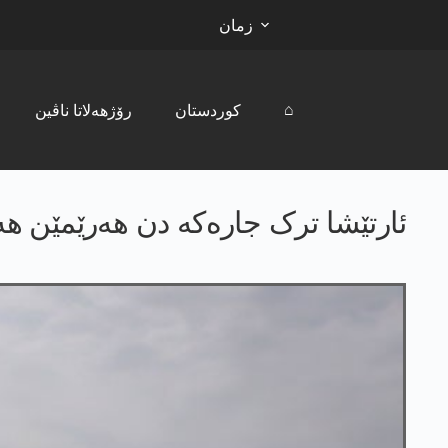
زمان
⌂
کوردستان
رۆژھەلاتا ناڤین
ئارتێشا ترک جارەکە دن هەرێمێن هه