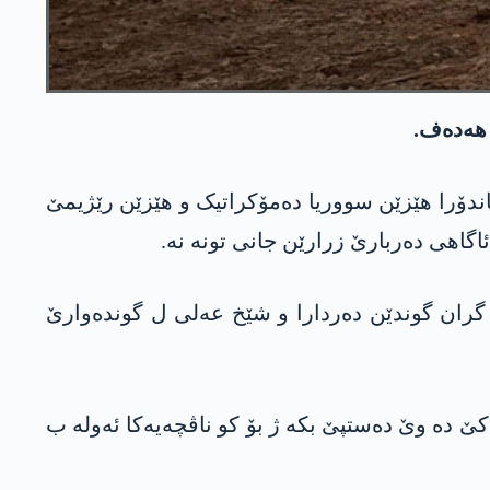
باندۆرا هێزێن سووریا دەمۆکراتیک و هێزێن رێژیمێ
هی ده‌ربارێ زرارێن جانی تونه‌ نه‌.
ا گران گوندێن دەردارا و شێخ عەلی ل گوندەوارێ
ێ ده‌ وێ ده‌ستپێ بكه‌ ژ بۆ كو ناڤچه‌یه‌كا ئه‌وله‌ ب