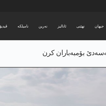
جیھان
نھێنی
ئانالیز
نەرین
نامیلکە
ڤیدیۆ
‌سه‌دێ بۆمبەباران کرن