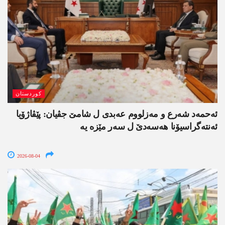
کوردستان
ئەحمەد شەرع و مەزلووم عەبدی ل شامێ جڤیان: پێڤاژۆیا
ئەنتەگراسیۆنا ھەسەدێ ل سەر مێزە یە
2026-08-04