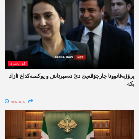
کوردستان
پرۆژەقانوونا چارچۆڤەیێ دێ دەمیرتاش و یوکسەکداغ ئازاد
بکە
2026-08-06