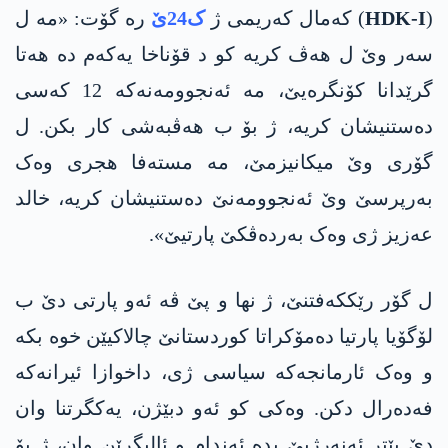
(
HDK-I
) کەمال کەریمی ژ
ک24ێ
رە گۆت: «مە ل
سەر وێ ل هەڤ کریە کو د قۆناخا یەکەم دە هەتا
گرێدانا کۆنگرەیێ، مە ئەنجوومەنەکە 12 کەسی
دەستنیشان کریە، ژ بۆ ب هەڤبەشی کار بکن. ل
گۆری وێ میکانیزمێ، مە مستەفا هجری وەک
بەرپرسێ وێ ئەنجوومەنێ دەستنیشان کریە، خالد
عەزیز ژی وەک بەردەڤکێ پارتیێ».
ل گۆر رێكکەفتنێ، ژ نها و پێ ڤە ئەو پارتی دێ ب
لۆگۆیا پارتیا دەمۆکراتا کوردستانێ چالاکیێن خوە بکە
و وەک ئارمانجەکە سیاسی ژی، داخوازا ئیرانەکە
فەدەرال دکن. وەکی کو ئەو دبێژن، یەکگرتنا وان
دێ بێتر ئەنەرژیێ بدە ئەندام و ئالیگرێن وان، ژ بۆ