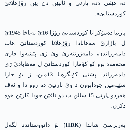
دە هێڤی ددە پارتی و ئالیێن دن یێن رۆژهلاتێ
کوردستانێ».
پارتیا دەمۆکراتا کوردستانێ رۆژا 16ێ تەباخا 1945ێ
ل باژارێ مەهابادا رۆژهلاتا کوردستانێ هات
دامەزراندن، دامەزرێنەرێ وێ ژی پێشەوا قازی
محەمەد بوو کو کۆمارا کوردستانێ ل مەهابادێ ژی
دامەزراند. پشتی کۆنگرەیا 13مین، ژ بۆ جارا
سێیەمین جودابوون د وێ پارتیێ دە روو دا و ئەڤ
هەردو پارتی 15 سالن ب دو ناڤێن جودا کارێن خوە
دکرن.
بەرپرسێ شاندا (
HDK
) بۆ دانووستاندنا لگەل