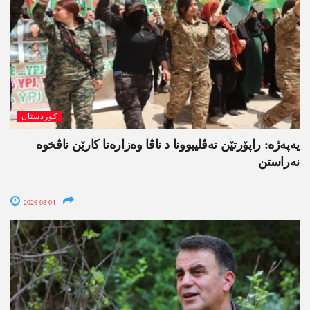
کوردستان
یەپەژە: راپۆرتێن تەڤلیبوونا د ناڤا وەزارەتا کارێن ناڤخوە
نەراستن
2026-08-04