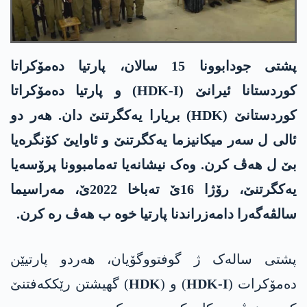
پشتی جودابوونا 15 سالان، پارتیا دەمۆکراتا
کوردستانا ئیرانێ (HDK-I) و پارتیا دەمۆکراتا
کوردستانێ (HDK) بریارا یەکگرتنێ دان. هەر دو
ئالی ل سەر میکانیزما یەکگرتنێ و ئاوایێ کۆنگرەیا
بێ ل هەڤ کرن. وەک نیشانەیا تەمامبوونا پرۆسەیا
یەکگرتنێ، رۆژا 16ێ تەباخا 2022ێ، مەراسیما
سالڤەگەرا دامەزراندنا پارتیا خوە ب هەڤ رە کرن.
پشتی سالەک ژ گوفتووگۆیان، هەردو پارتیێن
دەمۆکرات (
HDK-I
) و (
HDK
) گهیشتن رێکكەفتنێ