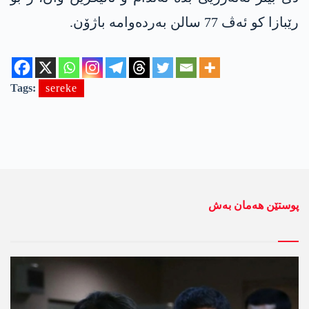
رێبازا کو ئەڤ 77 سالن بەردەوامە باژۆن.
Tags:
sereke
پوستێن ھەمان بەش