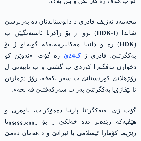
کو ب هەڤ رە کار بکن و ببن یەک.
محەمەد نەزیف قادری د دانوستاندنان دە بەرپرسێ
شاندا (
HDK-I
) بوو، ژ بۆ راکرنا ئاستەنگیێن ب
(
HDK
) رە و دانینا مەکانیزمەیەکە گونجاو ژ بۆ
یەکگرتنێ. قادری ژ
ک24ێ
رە گۆت: «ئەوێن کو
دخوازن تەڤگەرا کوردی ب گشتی و ب تایبەتی ل
رۆژهلاتێ کوردستانێ ب سەر بکەڤە، رۆژ دژمارتن
تا پێڤاژۆیا یەکگرتنێ بەر ب سەرکەفتنێ ڤە بچە».
گۆت ژی: «یەکگرتنا پارتیا دەمۆکرات، باوەری و
هێڤیەکە زێدەتر ددە خەلکێ ژ بۆ رووبرووبوونا
رێژیما کۆمارا ئیسلامی یا ئیرانێ و د هەمان دەمێ