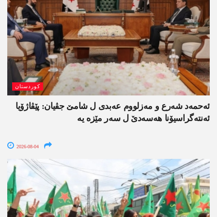
کوردستان
ئەحمەد شەرع و مەزلووم عەبدی ل شامێ جڤیان: پێڤاژۆیا
ئەنتەگراسیۆنا ھەسەدێ ل سەر مێزە یە
2026-08-04