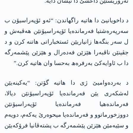
تەرۆریستێن داعشێ دا نیشان دایە.
د داخویانیێ دا ھاتیە راگھاندن: “ئەو ئۆپەراسیۆن ب
سەرپەرەشتیا فەرماندەیا ئۆپەراسیۆنێن ھەڤبەش و
ل سەر بنگەھا زانیاریێن ئستخباراتی ھاتنە کرن و د
جڤینێن ناڤبەرا ھێزێن فەدەرال و ھێزێن پێشمەرگە
دا ب ئاوایەکێ بەرفرەھ بەحسا وان ھاتیە کرن.”
د بەردەوامیێ ژی دا ھاتیە گۆتن: “یەکینەیێن
لەشکەری یێن فەرماندەیا ئۆپەراسیۆنێن دیالا،
فەرماندەھیا فەرماندەیا ئۆپەراسیۆنێن
دووزخورماتوو و فەرماندەیا میحوەرێ یەکەم، دویەم
و سێیەمێن ھێزێن پێشمەرگە ب پشتەڤانیا فرۆکەیێن