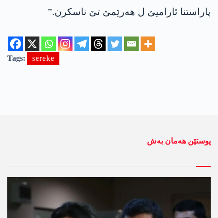
پاراستنا ئارامیێ ل ھەرێمێ تێ ناسکرن.”
Tags:
sereke
پوستێن ھەمان بەش