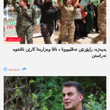
کوردستان
یەپەژە: راپۆرتێن تەڤلیبوونا د ناڤا وەزارەتا کارێن ناڤخوە
نەراستن
2026-08-04