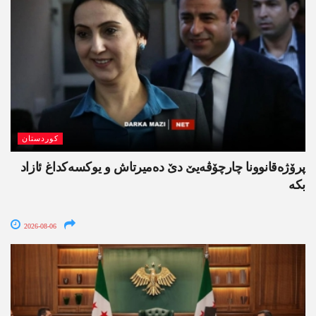
کوردستان
پرۆژەقانوونا چارچۆڤەیێ دێ دەمیرتاش و یوکسەکداغ ئازاد
بکە
2026-08-06