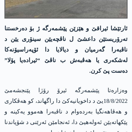
ئارتێشا ئیراقێ و ھێزێن پێشمەرگە ژ بۆ دەرخستنا
تەرۆریستێن داعشێ ل ناڤچەیێن سینۆری یێن د
ناڤبەرا گەرمیان و دیالایا دا ئۆپەراسیۆنەکا
لەشکەری یا ھەڤبەش ب ناڤێ “ئیرادەیا پۆلا”
دەست پێ کرن.
وەزارەتا پێشمەرگە ئیرۆ رۆژا پێنجشەمێ
18/8/2022یێ د داخویانیەکێ دا راگھاند، کو ھەڤکاری
و ھەڤاھەنگیا بەردەوام د ناڤبەرا ھەموو یەکینە و
پێکھاتەیێن ئەولەھیێ دا، ئەنجامێن ئەرێنی د شۆپاندنا