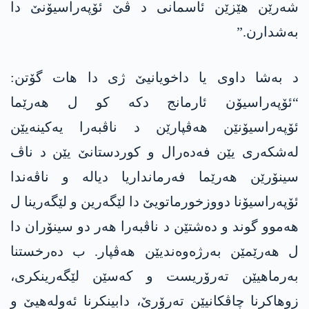
شەرێن ھێزێن ئاسمانی د ڤێ ئۆپەراسیۆنێ دا
بەشدارن.”
د بەشا داوی یا داخویانیێ ژی دا ھات گۆتن:
“ئۆپەراسیۆن ئارمانج دکە کو ل ھەرێما
ئۆپەراسیۆنێن ھەڤپارێن د ناڤبەرا یەکینەیێن
لەشکەری یێن فەدەرال و کوردستانێ یێن د ناڤ
سینۆرێن ھەرێما فەرمانداریا دیالە و ناڤەندا
ئۆپەراسیۆنا دووزخورماتویێ دا لێگەرین و لێگەرینا ل
ھەموو گوند و دەشتێن د ناڤبەرا ھەر دو سینۆران دا
ل ھەرێمێن بەرژەوەندیێن ھەڤپار. ب دەرخستنا
بەرماھیێن تەرۆریست و کەسێن لێگەرینکری،
زوھاکرنا چاڤکانیێن تەرۆرێ، دابینکرنا ئەولەھیێ و