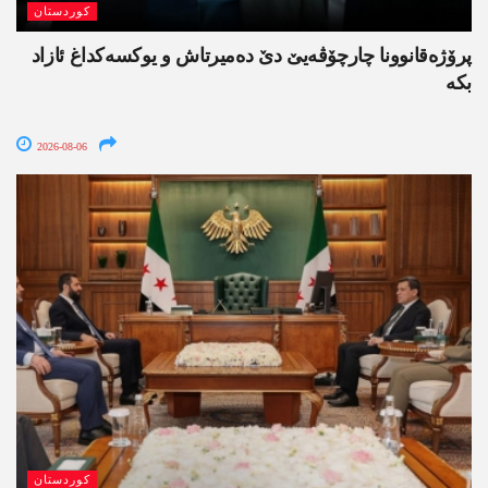
کوردستان
پرۆژەقانوونا چارچۆڤەیێ دێ دەمیرتاش و یوکسەکداغ ئازاد
بکە
2026-08-06
کوردستان