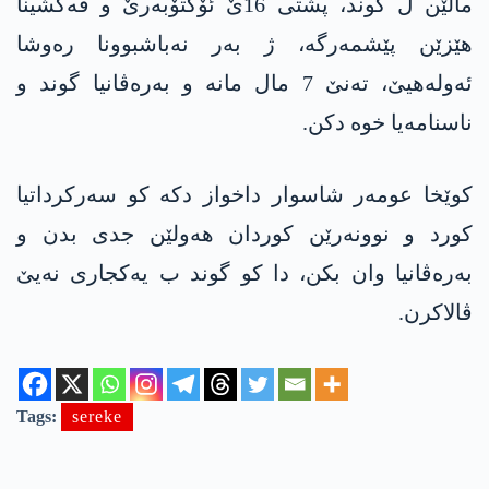
مالێن ل گوند، پشتی 16ێ ئۆکتۆبەرێ و ڤەکشینا
ھێزێن پێشمەرگە، ژ بەر نەباشبوونا رەوشا
ئەولەھیێ، تەنێ 7 مال مانە و بەرەڤانیا گوند و
ناسنامەیا خوە دکن.
کوێخا عومەر شاسوار داخواز دکە کو سەرکرداتیا
کورد و نوونەرێن کوردان ھەولێن جدی بدن و
بەرەڤانیا وان بکن، دا کو گوند ب یەکجاری نەیێ
ڤالاکرن.
Tags:
sereke