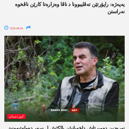
یەپەژە: راپۆرتێن تەڤلیبوونا د ناڤا وەزارەتا کارێن ناڤخوە
نەراستن
2026-08-04
کوردستان
نورەدین دەمیرتاش داخویانیێن بالکێش ل سەر دەولەتبوونێ