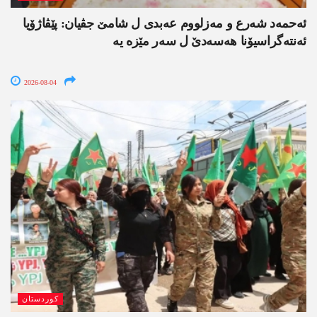
ئەحمەد شەرع و مەزلووم عەبدی ل شامێ جڤیان: پێڤاژۆیا
ئەنتەگراسیۆنا ھەسەدێ ل سەر مێزە یە
2026-08-04
کوردستان