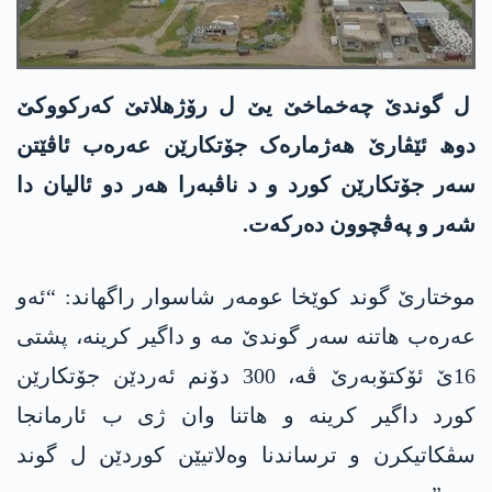
ل گوندێ چەخماخێ یێ ل رۆژھلاتێ کەرکووکێ
دوھ ئێڤارێ ھەژمارەک جۆتکارێن عەرەب ئاڤێتن
سەر جۆتکارێن کورد و د ناڤبەرا ھەر دو ئالیان دا
شەر و پەڤچوون دەرکەت.
موختارێ گوند کوێخا عومەر شاسوار راگھاند: “ئەو
عەرەب ھاتنە سەر گوندێ مە و داگیر کرینە، پشتی
16ێ ئۆکتۆبەرێ ڤە، 300 دۆنم ئەردێن جۆتکارێن
کورد داگیر کرینە و ھاتنا وان ژی ب ئارمانجا
سڤکاتیکرن و ترساندنا وەلاتیێن کوردێن ل گوند