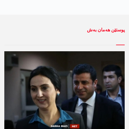
پوستێن ھەمان بەش