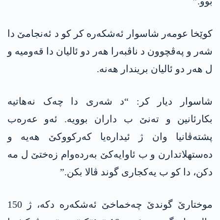
بوو.”
کوێخا عومەر شاسوار ئەشکەرە کر کو د ئەنجامێ دا
شەر و پەڤچوون د ناڤبەرا ھەر دو ئالیان دا قەومیە و
ل ھەر دو ئالیان بریندار ھەنە.
شاسوار دیار کر: “د شەری دا چەک نەھاتیە
بکارئانین و تەنێ ب داران بوویە. ئەو عەرەب
پشتەڤانیا وان ژ ئیدارەیا کەرکووکێ ھەیە و
دەستھلاتدارن و ب ئاوایەکێ بەردەوام زەختێ ل مە
دکن، دا کو ب یەکجاری گوند ڤالا بکن.”
موختارێ گوندێ چەخماخێ ئەشکەرە دکە، ژ 150