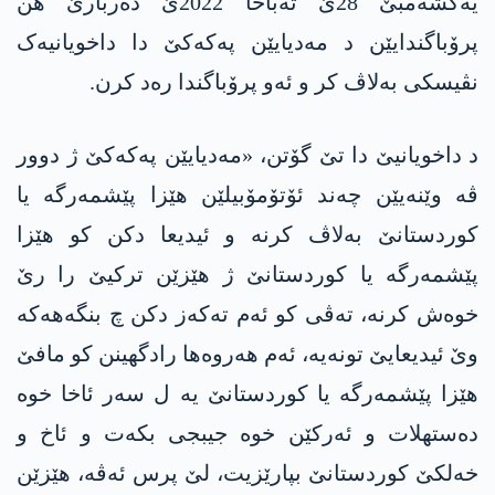
یەکشەمبێ 28ێ تەباخا 2022ێ دەربارێ هن
پرۆباگندایێن د مەدیایێن په‌كه‌كێ دا داخویانیەک
نڤیسکی بەلاڤ کر و ئەو پرۆباگندا رەد کرن.
د داخویانیێ دا تێ گۆتن، «مەدیایێن په‌كه‌كێ ژ دوور
ڤە وێنەیێن چەند ئۆتۆمۆبیلێن هێزا پێشمەرگە یا
کوردستانێ بەلاڤ کرنە و ئیدیعا دکن کو هێزا
پێشمەرگە یا کوردستانێ ژ هێزێن ترکیێ را رێ
خوەش کرنە، تەڤی کو ئەم تەکەز دکن چ بنگەهەکە
وێ ئیدیعایێ تونەیە، ئەم هەروه‌ها رادگهینن کو مافێ
هێزا پێشمەرگە یا کوردستانێ یە ل سەر ئاخا خوە
دەستهلات و ئەرکێن خوە جیبجی بکەت و ئاخ و
خەلکێ کوردستانێ بپارێزیت، لێ پرس ئەڤە، هێزێن