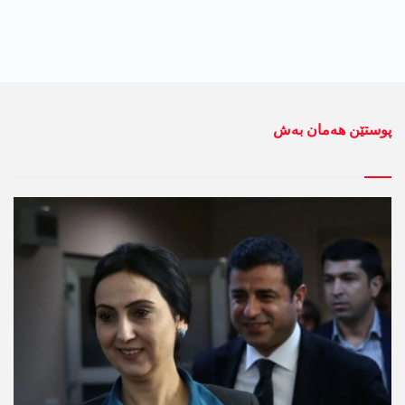
پوستێن ھەمان بەش