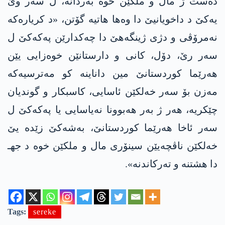
دەست ژ مال و ملکێن خوە بەردانە، ل سەر وێ
یەکێ د داخویانیێ دا وه‌ها هاتیە گۆتن، «د کریارەکە
نەمرۆڤی و دژی ژینگەهێ دا چەکدارێن په‌كه‌كێ ل
سەر رێ، دۆل، کانی و دارستانێن خوەزایی یێن
هەرێما کوردستانێ مین داناینه‌ کو مەترسیەکە
مەزن بۆ سەر خەلکێن ئاسایی، کاسبکار و گوندیان
چێکریە، هەر ژ بەر هەبوونا نەیاسایی یا په‌كه‌كێ ل
سەر ئاخا هەرێما کوردستانێ، بەشەکێ زێدە یێ
خەلکێن ناڤچەیێن سینۆری مال و ملکێن خوە د جهـ
دا هشتنە و تەرکاندنە».
Tags:
sereke