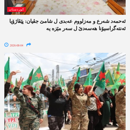
کوردستان
ئەحمەد شەرع و مەزلووم عەبدی ل شامێ جڤیان: پێڤاژۆیا
ئەنتەگراسیۆنا ھەسەدێ ل سەر مێزە یە
2026-08-04