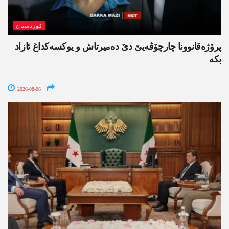
کوردستان
پرۆژەقانوونا چارچۆڤەیێ دێ دەمیرتاش و یوکسەکداغ ئازاد
بکە
2026-08-06