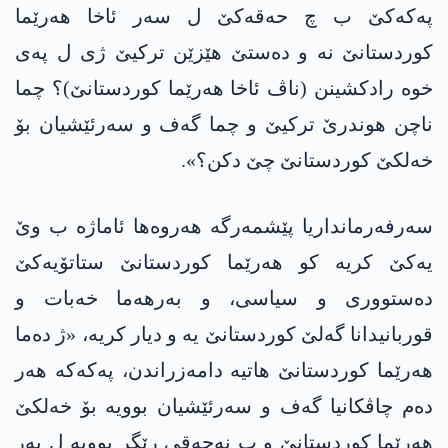
په‌كه‌كێ ب چ حەقەکێ ل سەر ئاخا هەرێما
کوردستانێ نە و دەستێ هێزێن ترکیێ ژی ل پەی
خوە رادکشینن (ناڤ ئاخا هەرێما کوردستانێ)؟ چما
ناچن هوندرێ ترکیێ و چما گەف و سەرئێشیان بۆ
خەلکێ کوردستانێ چێ دکن؟».
سەرفەرمانداریا پێشمەرگە هەروه‌ها ئاماژە ب وێ
یەکێ کریە کو هه‌رێما کوردستانێ ستاتۆیەکێ
دەستووری و سیاسی، و بەرهەما خەبات و
قوربانیدانا گەلێ کوردستانێ یە و دیار کریە، «ژ دەما
هەرێما کوردستانێ هاتیە دامەزراندن، په‌كه‌كه‌ هەر
دەم چاڤکانیا گەف و سەرئێشیان بوویە بۆ خەلکێ
هەرێما کوردستانێ و ب نەحەقی رێگر بوویە ل بەر