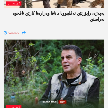
کوردستان
یەپەژە: راپۆرتێن تەڤلیبوونا د ناڤا وەزارەتا کارێن ناڤخوە
نەراستن
2026-08-04
کوردستان