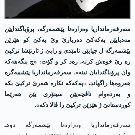
سەرفەرمانداریا وەزارەتا پێشمەرگە، پرۆباگندایێن
مەدیایێن په‌كه‌كێ دەربارێ وێ یەکێ کو هێزێن
پێشمەرگە ل چیایێن ئامێدی و زاپێ ژ ئارتێشا ترکیێ
رە رێ خوەش کرنە، رەد کر و گۆت: «چ بنگەهەکە
وان پرۆباگندایان نینە». سەرفەرمانداریا پێشمەگرە
هەروه‌ها راگهاند، «په‌كه‌كه‌ نکارە شەرێ ترکیێ بکە
و بەردەوام ناڤچەیێن سینۆری یێن هەرێما
کوردستانێ ژ هێزێن ترکیێ را ڤالا دکە».
سەرفەرمانداریا وەزارەتا پێشمەرگە دوهـ