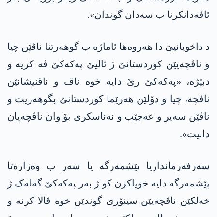
ئاڤەدانکرنا ب سەدان گوندان».
د داخویانیێ دا هەروه‌ها ئاماژە ب گوهەرتنا ناڤێن چیا
و ناڤچەیێن کوردستانێ ژ ئالیێ په‌كه‌كێ ڤە کریە و
دبێژە، «په‌كه‌كێ رێ دایە خوە ناڤ و ناڤنیشانێن
ناڤچە، چیا و دۆلێن هەرێما کوردستانێ بگوهەریت و
ناڤێن سەیر و عەجێب و نەناسکری بۆ وان ناڤچەیان
دانیت».
سەرفەرمانداریا پێشمەرگە یا سەر ب وەزارەتا
پێشمەرگە دایە خویاکرن کو ژ بەر په‌كه‌كێ گەلەک ژ
خەلکێن ناڤچەیێن سینۆری گوندێن خوە ڤالا کرنە و