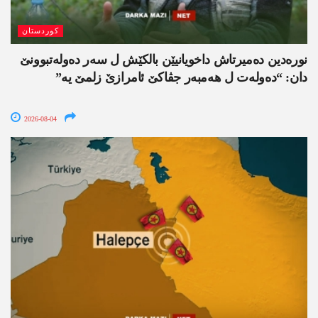
کوردستان
نورەدین دەمیرتاش داخویانیێن بالکێش ل سەر دەولەتبوونێ
دان: “دەولەت ل ھەمبەر جڤاکێ ئامرازێ زلمێ یە”
2026-08-04