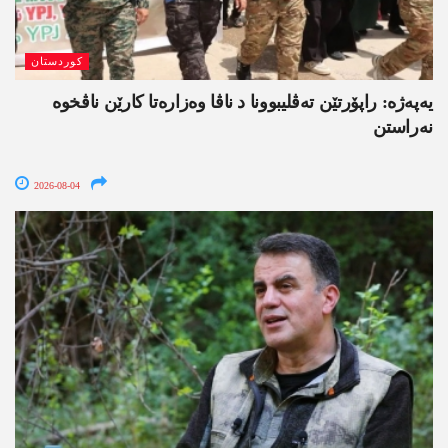
کوردستان
یەپەژە: راپۆرتێن تەڤلیبوونا د ناڤا وەزارەتا کارێن ناڤخوە
نەراستن
2026-08-04