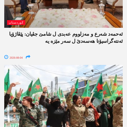
کوردستان
ئەحمەد شەرع و مەزلووم عەبدی ل شامێ جڤیان: پێڤاژۆیا
ئەنتەگراسیۆنا ھەسەدێ ل سەر مێزە یە
2026-08-04