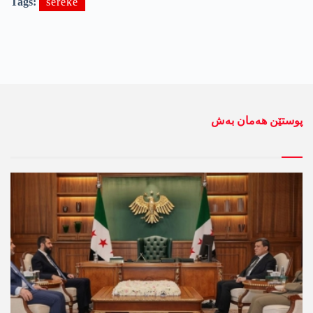
Tags:
sereke
پوستێن ھەمان بەش