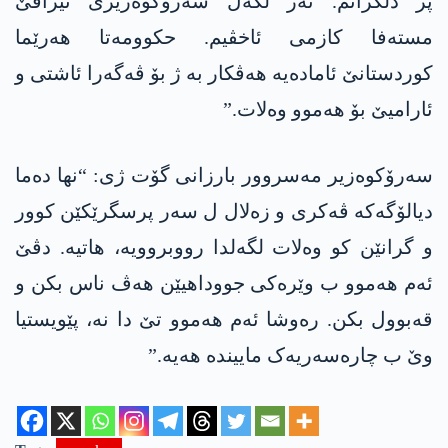
پر دلگرانم. ئەز لگەل سەرۆکوەزیرێ ئیراقێ
مستەفا کازمی ئاخڤیم. حکوومەتا ھەرێما
کوردستانێ ئامادەیە ھەڤکار بە ژ بۆ ڤەگەرا ئاشتی و
ئارامیێ بۆ ھەموو وەلات.”
سەرۆکوەزیر مەسروور بارزانی گۆت ژی: “نھا دەما
دیالۆگەکە ڤەکری و زەلال ل سەر پرسگرێکێن کوور
و گرانێن کو وەلات لگەلدا رووبروویە، ھاتیە. دڤێ
ئەم ھەموو ب وێرەکی جووداھیێن ھەڤ ناس بکن و
قەبوول بکن. رەوشا ئەم ھەموو تێ دا نە، پێویستیا
وێ ب چارەسەریەک ماییندە ھەیە.”