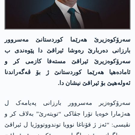
سەرۆکوەزیرێ ھەرێما کوردستانێ مەسروور
بارزانی دەربارێ رەوشا ئیراقێ دا پێوەندی ب
سەرۆکوەزیرێ ئیراقێ مستەفا کازمی کر و
ئامادەھیا ھەرێما کوردستانێ ژ بۆ ڤەگەراندنا
ئەولەھیێ بۆ ئیراقێ نیشان دا.
سەرۆکوەزیر مەسروور بارزانی پەیامەک ل
ھەژمارا خوەیا تۆرا جڤاکی “تویتەرێ” بەلاڤ کر و
نڤیسی: “ئەز ژ قۆناغا نوویا توندووتووژیا ل ئیراقێ