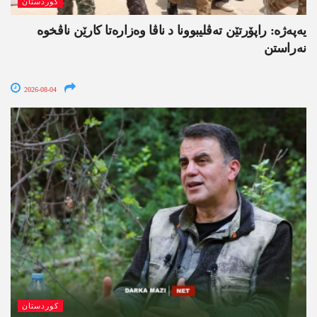
کوردستان
یەپەژە: راپۆرتێن تەڤلیبوونا د ناڤا وەزارەتا کارێن ناڤخوە
نەراستن
2026-08-04
کوردستان