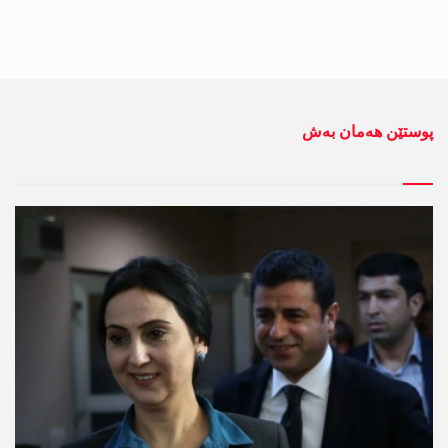
پوستێن ھەمان بەش