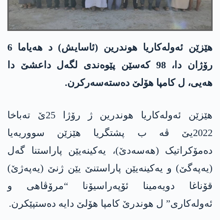
ھێزێن ئەولەکاریا ھوندرین (ئاسایش) د ھەیاما 6
رۆژان دا، 98 کەسێن پێوەندی لگەل داعشێ دا
هەیی، ل کامپا ھۆلێ دەستەسەرکرن.
ھێزێن ئەولەکاریا ھوندرین ژ رۆژا 25ێ تەباخا
2022یێ ڤە ب پشتگریا ھێزێن سووریەیا
دەمۆکراتیک (ھەسەدێ)، یەکینەیێن پاراستنا گەل
(یەپەگێ) و یەکینەیێن پاراستنێ یێن ژنێ (یەپەژێ)
قۆناغا دویەمینا ئۆپەراسیۆنا “مرۆڤاھی و
ئەولەکاری” ل ھوندرێ کامپا ھۆلێ دایە دەستپێکرن.