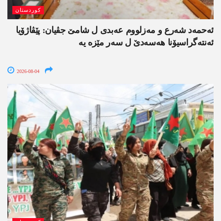
کوردستان
ئەحمەد شەرع و مەزلووم عەبدی ل شامێ جڤیان: پێڤاژۆیا
ئەنتەگراسیۆنا ھەسەدێ ل سەر مێزە یە
2026-08-04