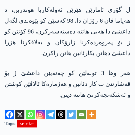
ل گۆری ئامارێن ھێزێن ئەولەکاریا ھوندرین، د
ھەیاما ڤان 6 رۆژان دا، 98 کەسێن کو پێوەندی لگەل
داعشێ دا هەیی ھاتنە دەستەسەرکرن، 96 کۆنێن کو
ژ بۆ پەروەردەکرنا زارۆکان و بەلاڤکرنا ھزرا
داعشێ دھاتن بکارئانین ھاتن راکرن.
ھەر وھا 3 تونەلێن کو چەتەیێن داعشێ ژ بۆ
ڤەشارتنێ ب کار دئانین و ھەژمارەکا ئالاڤێن کوشتن
و ئەشکەنجەکرنێ ھاتنە دیتن.
Tags:
sereke