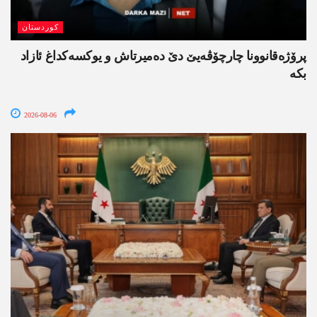
کوردستان
پرۆژەقانوونا چارچۆڤەیێ دێ دەمیرتاش و یوکسەکداغ ئازاد
بکە
2026-08-06