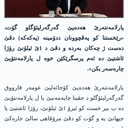
پارلامەنتەرێ هه‌ده‌پێ گەرگەرلیئۆگلو گۆت،
«رێخستنا کو پەڤچوونان ددۆمینە (په‌كه‌كه‌) دڤێ
دەست ژ چەکان بەردە و دڤێ د 1ێ ئیلۆنێ رۆژا
ئاشتیێ دە ئەم پرسگرێکێن خوە ل پارلامەنتۆیێ
چارەسەر بکن».
پارلامەنتەرێ هه‌ده‌پێ کۆجائەلیێ عومەر فارووق
گەرگەرلیئۆگلو د جڤینا چاپەمەنیێ یا ل پارلامەنتۆیێ
دە ب بیر خست کو ئیرۆ 1ێ ئیلۆنێ، رۆژا ئاشتیێ یا
جیهانێ یە و گۆت کو دڤێ مرۆڤاهی سالێ جارەکێ