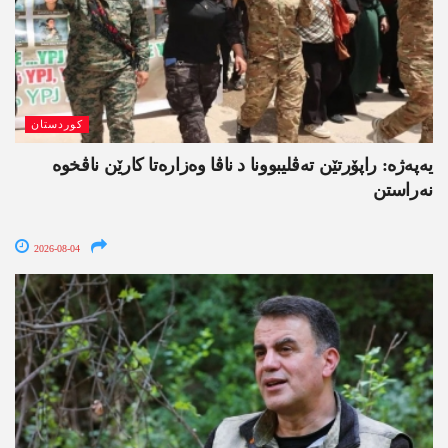
کوردستان
یەپەژە: راپۆرتێن تەڤلیبوونا د ناڤا وەزارەتا کارێن ناڤخوە
نەراستن
2026-08-04