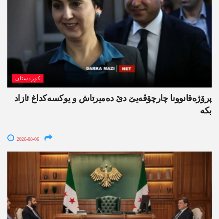
کوردستان
پرۆژەقانوونا چارچۆڤەیێ دێ دەمیرتاش و یوکسەکداغ ئازاد
بکە
2026-08-06