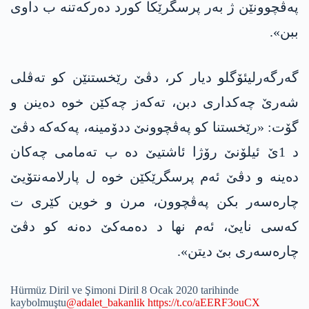
پەڤچوونێن ژ بەر پرسگرێکا کورد دەرکەتنە ب داوی
ببن».
گەرگەرلیئۆگلو دیار کر، دڤێ رێخستنێن کو تەڤلی
شەرێ چەکداری دبن، تەکەز چەکێن خوە دەینن و
گۆت: «رێخستنا کو پەڤچوونێ ددۆمینە، په‌كه‌كه‌ دڤێ
د 1ێ ئیلۆنێ رۆژا ئاشتیێ دە ب تەمامی چەکان
دەینە و دڤێ ئەم پرسگرێکێن خوە ل پارلامەنتۆیێ
چارەسەر بکن پەڤچوون، مرن و خوین کێری ت
کەسی نایێ، ئەم نها د دەمەکێ دەنە کو دڤێ
چارەسەری بێ دیتن».
Hürmüz Diril ve Şimoni Diril 8 Ocak 2020 tarihinde
kaybolmuştu
@adalet_bakanlik
https://t.co/aEERF3ouCX