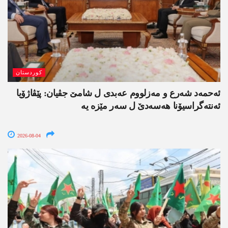
کوردستان
ئەحمەد شەرع و مەزلووم عەبدی ل شامێ جڤیان: پێڤاژۆیا
ئەنتەگراسیۆنا ھەسەدێ ل سەر مێزە یە
2026-08-04