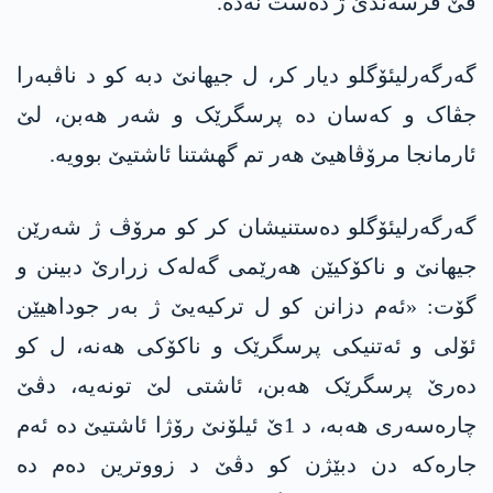
ڤێ فرسەندێ ژ دەست نەدە.
گەرگەرلیئۆگلو دیار کر، ل جیهانێ دبە کو د ناڤبەرا
جڤاک و کەسان دە پرسگرێک و شەر هەبن، لێ
ئارمانجا مرۆڤاهیێ هەر تم گهشتنا ئاشتیێ بوویە.
گەرگەرلیئۆگلو دەستنیشان کر کو مرۆڤ ژ شەرێن
جیهانێ و ناکۆکیێن هەرێمی گەلەک زرارێ دبینن و
گۆت: «ئەم دزانن کو ل ترکیەیێ ژ بەر جوداهیێن
ئۆلی و ئەتنیکی پرسگرێک و ناکۆکی هەنە، ل کو
دەرێ پرسگرێک هەبن، ئاشتی لێ تونەیە، دڤێ
چارەسەری هەبە، د 1ێ ئیلۆنێ رۆژا ئاشتیێ دە ئەم
جارەکە دن دبێژن کو دڤێ د زووترین دەم دە