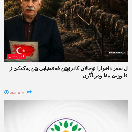
کوردستان
ل سەر داخوازا ئۆجالان کادرۆیێن ڤەقەتیایی یێن پەکەکێ ژ
قانوونێ مفا وەرناگرن
2026-08-09