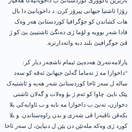
باژێرێن باکوورێ کوردستانێ ب داخویانیەکا ھەڤپار
رۆژا ئاشتیا جیھانی پیرۆز کرن. د داخویانیێ دا بال
ھات کشاندن کو جۆگرافیا کوردستانێ ھەر وەک
قادا شەر بوویە و لۆما ژی دەنگێ ئاشتییێ یێ کو ژ
ڤێ جوگرافیێ بلند دبە واتەدارترە.
پارلامەنتەرێ ھەدەپێ ئیمام تاشچەر دیار کر:
“داخوازا مە ژ تەماما گەلێ جیھانێ ئەڤە کو سەد
سالە ل سەر ئاخا کوردستانێ شەر ھەیە و ئاشتیەک
پێک نایێ. چاوا کو ئەم ژ بۆ وەلات و گەلان ئاشتی
دخوازن، تەنێ ب داخوازا مە نابە و ب ئاوایەکی بلا
بکەڤن ناڤبەرا ڤی شەری و بدن راوەستاندن. و بلا
کورد ژی وەکە ملەتێن دن یێن ل دنیایێ، ل سەر ئاخا