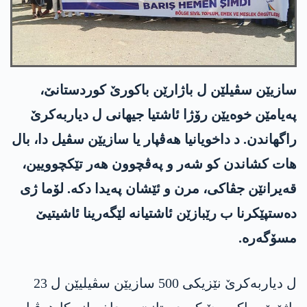
سازیێن سڤیلێن ل باژارێن باکورێ کوردستانێ،
پەیامێن خوەیێن رۆژا ئاشتیا جیھانی ل دیاربەکرێ
راگھاندن. د داخویانیا ھەڤپار یا سازیێن سڤیل دا، بال
ھات کشاندن کو شەر و پەڤچوون ھەر تێکچوویین،
قەیرانێن جڤاکی، مرن و ئێشان پەیدا دکە. لۆما ژی
دەستپێکرنا ب رێبازێن ئاشتیانە لێگەرینا ئاشیتیێ
مسۆگەرە.
ل دیاربەکرێ نێزیکی 500 سازیێن سڤیلیێن ل 23