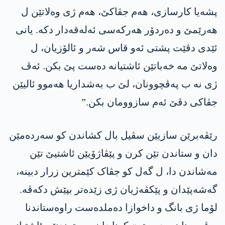
پشەیا کارسازی، ھەم جڤاکێ، ھەم ژی وەلاتێن ل
ھەرێمێ و دەردۆر ھەرکەسی ئەلەقەدار دکە. یانی
ئێدی دڤێت پشتی ئەو قاس شەر و ئالۆزیان، ل
وەلاتێ مە خەباتێن ئاشتیانە دەست پێ بکن. ئەڤ
ژی نە ب پەڤچوونان، لێ ب بەشداریا ھەموو ئالیێن
جڤاکی دڤێ ئەم سازوومان بکن.”
رێڤەبرێن سازیێن سڤیل بال کشاندن کو سەردەمێن
دان و ستاندن تێن کرن و پێڤاژۆیێن ئاشتیێ تێن
مەشاندن دا، ل گەل کو جڤاک کێمترین زرار دبینە،
گەشەپێدان و پێکڤەژیان ژی زێدەتر بپێش دکەڤە.
لۆما ژی بانگ و داخوازا دەملدەست راوەستاندنا