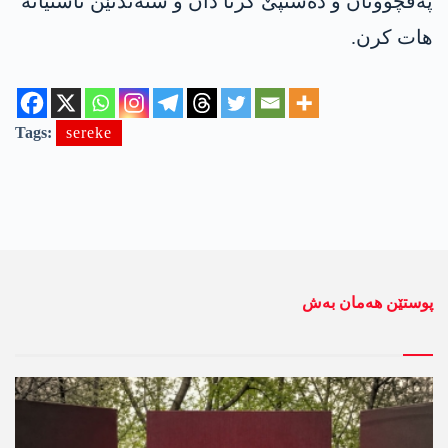
پەڤچوونان و دەستپێ کرنا دان و ستەندنێن ئاشتیانە
ھات کرن.
Tags:
sereke
پوستێن ھەمان بەش