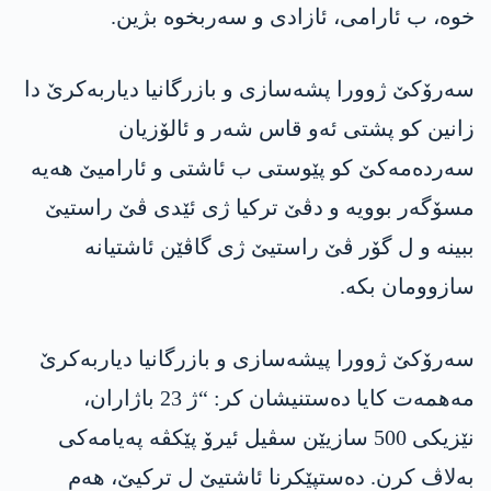
خوە، ب ئارامی، ئازادی و سەربخوە بژین.
سەرۆکێ ژوورا پشەسازی و بازرگانیا دیاربەکرێ دا
زانین کو پشتی ئەو قاس شەر و ئالۆزیان
سەردەمەکێ کو پێوستی ب ئاشتی و ئارامیێ ھەیە
مسۆگەر بوویە و دڤێ ترکیا ژی ئێدی ڤێ راستیێ
ببینە و ل گۆر ڤێ راستیێ ژی گاڤێن ئاشتیانە
سازوومان بکە.
سەرۆکێ ژوورا پیشەسازی و بازرگانیا دیاربەکرێ
مەھمەت کایا دەستنیشان کر: “ژ 23 باژاران،
نێزیکی 500 سازیێن سڤیل ئیرۆ پێکڤە پەیامەکی
بەلاڤ کرن. دەستپێکرنا ئاشتیێ ل ترکیێ، ھەم