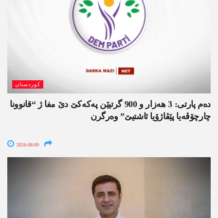
کوردستان
دەم پارتی: 3 ھەزار و 900 گرتیێن پەکەکێ دێ مفا ژ “قانوونا
چارچۆڤەیا پێڤاژۆیا ئاشتیێ” وەرگرن
2026-08-09