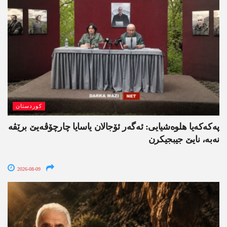
کوردستان
په‌كه‌كه‌یا هلوه‌شیایی: ئەگەر ئۆجالان یاسایا چارچۆڤەیێ برێڤە
نه‌به‌، نایێ جیبجیکرن
2026-08-09