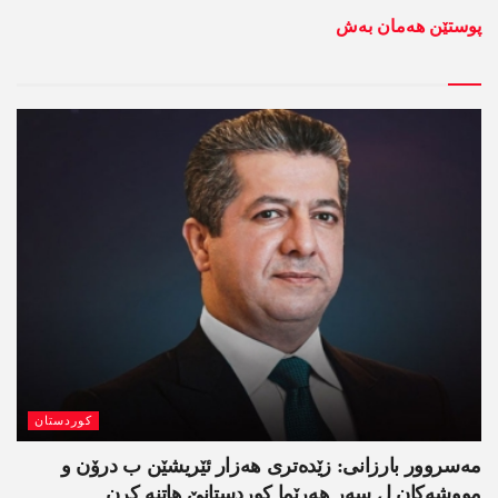
پوستێن ھەمان بەش
کوردستان
مەسروور بارزانی: زێدەتری ھەزار ئێریشێن ب درۆن و
مووشەکان ل سەر ھەرێما کوردستانێ ھاتنە کرن