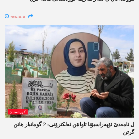
2026-08-08
کوردستان
ل ئامەدێ ئۆپەراسیۆنا تاوانێن ئەلکترۆنی: 2 گومانبار ھاتن
گرتن