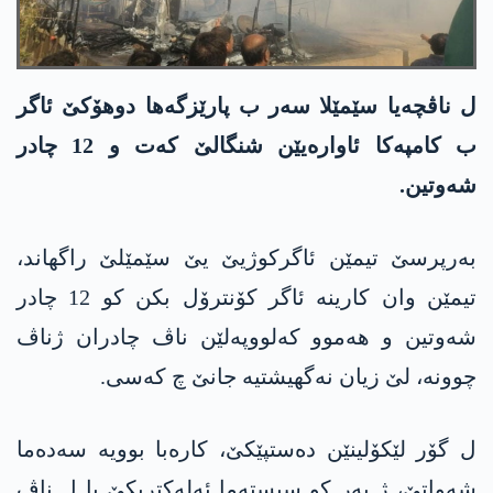
ل ناڤچەیا سێمێلا سەر ب پارێزگەھا دوھۆکێ ئاگر
ب کامپەکا ئاوارەیێن شنگالێ کەت و 12 چادر
شەوتین.
بەرپرسێ تیمێن ئاگرکوژیێ یێ سێمێلێ راگھاند،
تیمێن وان کارینە ئاگر کۆنترۆل بکن کو 12 چادر
شەوتین و ھەموو کەلووپەلێن ناڤ چادران ژناڤ
چوونە، لێ زیان نەگھیشتیە جانێ چ کەسی.
ل گۆر لێکۆلینێن دەستپێکێ، کارەبا بوویە سەدەما
شەواتێ، ژ بەر کو سیستەما ئەلەکتریکێ یا ل ناڤ