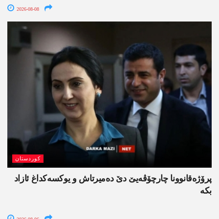
2026-08-08
کوردستان
پرۆژەقانوونا چارچۆڤەیێ دێ دەمیرتاش و یوکسەکداغ ئازاد
بکە