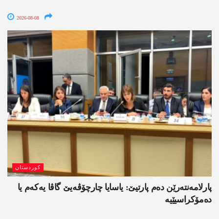
2026-08-08
کوردستان
پارلامەنتەرێن دەم پارتیێ: یاسایا چارچۆڤەیێ گاڤا یەکەم یا
دەمۆکراسیێیە