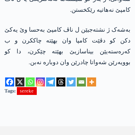
کامپێ نەھاتیە رێکخستن.
بەشەک ژ نشتەجیێن ل ناڤ کامپێ بەحسا وێ یەکێ
دکن کو دڤێت کامپا وان بهێتە چاککرن و ب
کەرەستەیێن بیناسازیێ بهێتە چێکرن، دا کو
بوویەرێن شەواتا چادرێن وان دوبارە نەبن.
Tags:
sereke