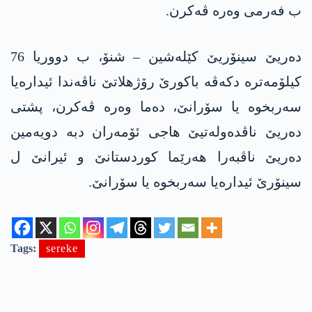
ب فەرمی وەرە ڤەکرن.
دەریێ سینۆریێ کێلەشین – شنۆ، ب دووریا 76
کیلۆمەترە دکەڤە باکورێ رۆژهلاتێ ناڤەندا ئیدارەیا
سەربخوە یا سۆرانێ، دەما وەرە ڤەکرن، پشتی
دەریێ ناڤدەولەتیێ هاجی ئۆمەران دبە دویەمین
دەریێ ناڤبەرا هەرێما کوردستانێ و ئیرانێ ل
سینۆرێ ئیدارەیا سەربخوە یا سۆرانێ.
Tags:
sereke