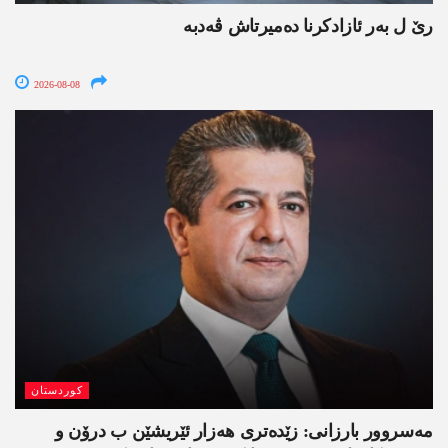
رێ ل بەر ئازادکرنا دەمیرتاش ڤەدبە
2026-08-08
کوردستان
مەسروور بارزانی: زێدەتری ھەزار ئێریشێن ب درۆن و