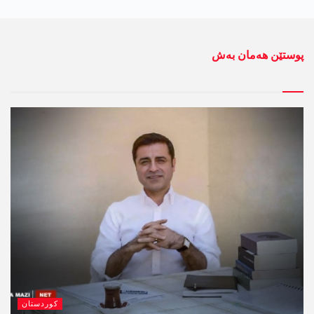
پوستێن ھەمان بەش
کوردستان