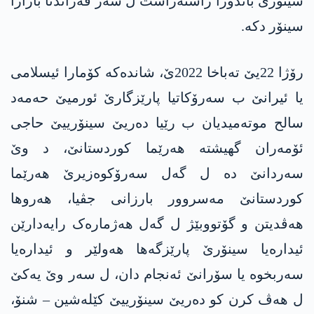
سینۆری باندۆرا راستەراست ل سەر ڤەژاندنا بازارا
سینۆر دکە.
رۆژا 22یێ تەباخا 2022ێ، شاندەکە کۆمارا ئیسلامی
یا ئیرانێ ب سەرۆکاتیا پارێزگارێ ئورمیێ حه‌مه‌د
سالح موتەمیدیان ب رێیا دەریێ سینۆرییێ حاجی
ئۆمەران گهیشتە هەرێما کوردستانێ، د وێ
سەردانێ دە ل گەل سەرۆکوەزیرێ هەرێما
کوردستانێ مەسروور بارزانی جڤیا، هەروها
هەڤدیتن و گۆتووبێژ ل گەل هەژمارەک رایەدارێن
ئیدارەیا سینۆرێ پارێزگەها هەولێر و ئیدارەیا
سەربخوە یا سۆرانێ ئەنجام دان، ل سەر وێ یەکێ
ل هەڤ کرن کو دەریێ سینۆرییێ کێلەشین – شنۆ،