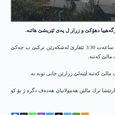
گه‌هییا دهۆكێ و زرار ل په‌ی ئێریشێ هاتنه‌.
چاڤكانیێن پێگه‌ها داركامازی ل باشوورێ كوردستانێ ئه‌شكه‌ره‌ كر، ئێڤارا ئیرۆ رۆژا شه‌می 3/9/2022ێ ل ساعه‌ت 3:30 ئێڤارێ له‌شكه‌رێن تركیێ ب چه‌كێ
الێ كه‌تنه‌.
الێ كه‌تنه‌ لێبه‌لێ زرارێن جانی تونه‌ نه‌.
تێشا ترك مالێن هه‌مولاتیان هه‌ده‌ف دگره‌ ژ بۆ كو