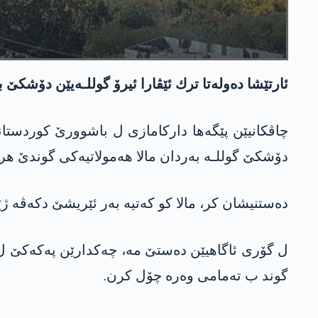
ئارتێشا ده‌وله‌تا ترك ئێڤارا ئیرۆ گوللـه‌یێن دۆشكێ
دۆشكێ گوللـه‌ به‌ردان مالا هه‌مولاتیه‌كی گوندێ هر
ده‌ستنیشان كر، مالا كو كه‌تیه‌ به‌ر ئێریشێ دكه‌ڤه‌ ژ
ل گۆری ئاگاهیێن ده‌ستێ مه‌، چه‌كدارێن په‌كه‌كێ ل 
گوند ب ته‌مامی وه‌ره‌ چۆل كرن.