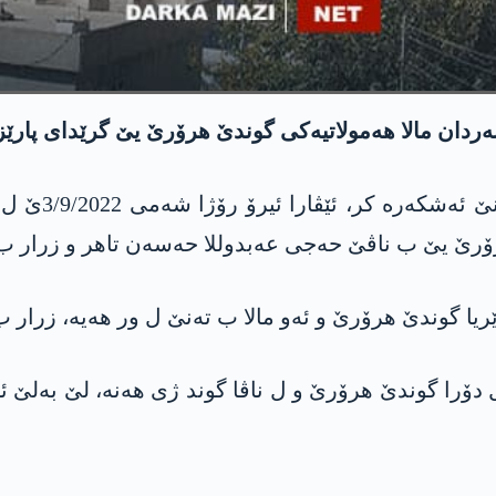
 به‌ردان مالا هه‌مولاتیه‌كی گوندێ هرۆرێ یێ گرێدای پارێز
ۆرێ یێ ب ناڤێ حه‌جی عه‌بدوللا حه‌سه‌ن تاهر و زرار ب م
ێریا گوندێ هرۆرێ و ئه‌و مالا ب ته‌نێ ل ور هه‌یه‌، زرار ب م
دۆرا گوندێ هرۆرێ و ل ناڤا گوند ژی هه‌نه‌، لێ به‌لێ ئار