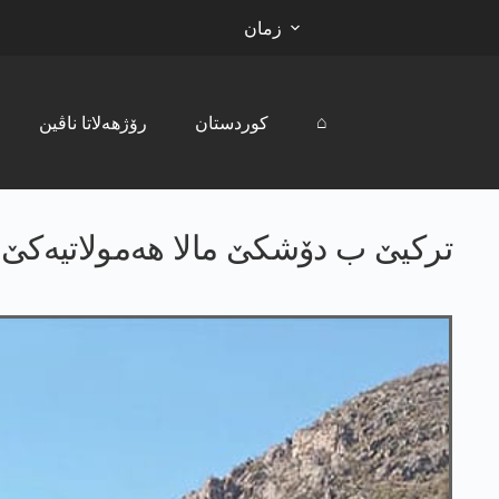
زمان
⌂
کوردستان
رۆژھەلاتا ناڤین
تركیێ ب دۆشكێ مالا هه‌مولاتیه‌كێ 