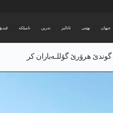
جیھان
نھێنی
ئانالیز
نەرین
نامیلکە
ڤیدیۆ
گوندێ هرۆرێ گۆللـه‌باران كر