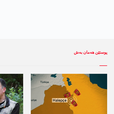
پوستێن ھەمان بەش