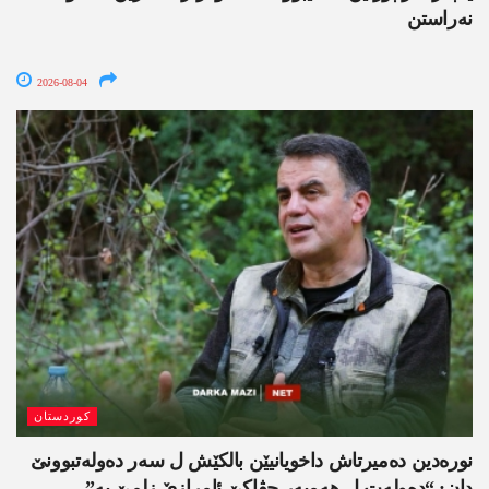
نەراستن
2026-08-04
کوردستان
نورەدین دەمیرتاش داخویانیێن بالکێش ل سەر دەولەتبوونێ
دان: “دەولەت ل ھەمبەر جڤاکێ ئامرازێ زلمێ یە”