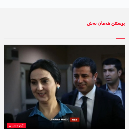
پوستێن ھەمان بەش
کوردستان