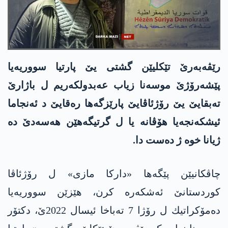
رێڤەبەرێ تێکلیێن گشتی یێ پارتیا سووریەیا
پێشەرۆژێ موسه‌نا زیاب عەبدولکەریم ل باژارێ
تەبقایێ یێ رۆژئاڤایێ پارێزگەها رەقایێ د ئەنجاما
ئیشکەنجەیا هۆڤانە یا ل گرتیگەهێن هه‌سه‌دێ دە
ژیانا خوە ژ دەست دا.
چاڤكانیێن پێگه‌ها «داركا مازی» ل رۆژئاڤا
كوردستانێ ئه‌شكه‌ره‌ كرن، هێزێن سووریه‌یا
ده‌مۆكراتیك ل رۆژا 7 ته‌باخا ئیسال 2022ێ، دكتۆر