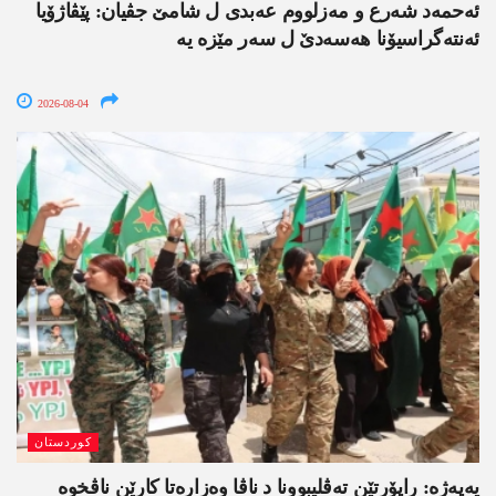
ئەحمەد شەرع و مەزلووم عەبدی ل شامێ جڤیان: پێڤاژۆیا
ئەنتەگراسیۆنا ھەسەدێ ل سەر مێزە یە
2026-08-04
کوردستان
یەپەژە: راپۆرتێن تەڤلیبوونا د ناڤا وەزارەتا کارێن ناڤخوە