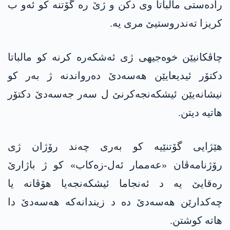
راده‌ستی مالباتا وی دکن و ژێ ره‌ گۆتنه‌ كو ئه‌و ب
كریزا ته‌ندروستیێ مری یه‌.
چاڤكانیێن خوه‌جیهی ژی ئه‌شكه‌ره‌ كرنه‌ كو مالباتا
دكتۆر ئیدیعایێن هه‌سه‌دێ ده‌رواندنه‌ ژ به‌ر كو
نیشانەیێن ئیشکەنجەکرنێ ل سەر جەسەدێ دكتۆر
هاتیه‌ دیتن.
هێژایی گۆتنێیە کو بەری چەند رۆژان ژی
رۆژنامەڤان «عه‌ممار ئەل-زەکاب» كو ژ باژارێ
رەقایێ یه‌ د ئەنجاما ئیشكه‌نجه‌یا هۆڤانە یا
چەکدارێن هەسەدێ دە د زیندانەکە هه‌سه‌دێ دا
هاتە کوشتن.