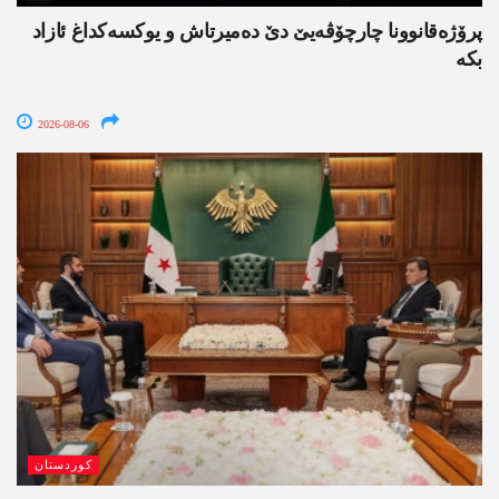
پرۆژەقانوونا چارچۆڤەیێ دێ دەمیرتاش و یوکسەکداغ ئازاد
بکە
2026-08-06
کوردستان