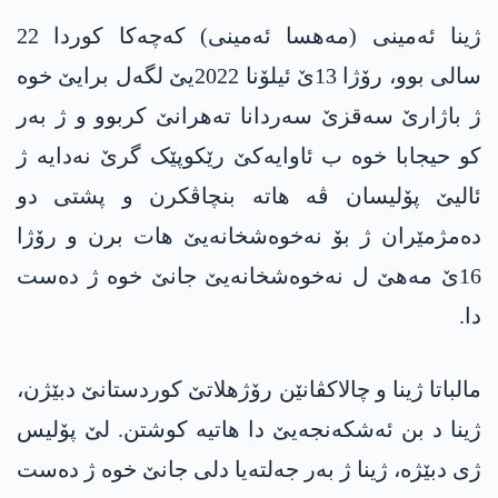
ژینا ئەمینی (مەھسا ئەمینی) کەچەکا کوردا 22
سالی بوو، رۆژا 13ێ ئیلۆنا 2022یێ لگەل برایێ خوە
ژ باژارێ سەقزێ سەردانا تەھرانێ کربوو و ژ بەر
کو حیجابا خوە ب ئاوایەکێ رێکوپێک گرێ نەدایە ژ
ئالیێ پۆلیسان ڤە ھاتە بنچاڤکرن و پشتی دو
دەمژمێران ژ بۆ نەخوەشخانەیێ ھات برن و رۆژا
16ێ مەھێ ل نەخوەشخانەیێ جانێ خوە ژ دەست
دا.
مالباتا ژینا و چالاکڤانێن رۆژھلاتێ کوردستانێ دبێژن،
ژینا د بن ئەشکەنجەیێ دا ھاتیە کوشتن. لێ پۆلیس
ژی دبێژە، ژینا ژ بەر جەلتەیا دلی جانێ خوە ژ دەست