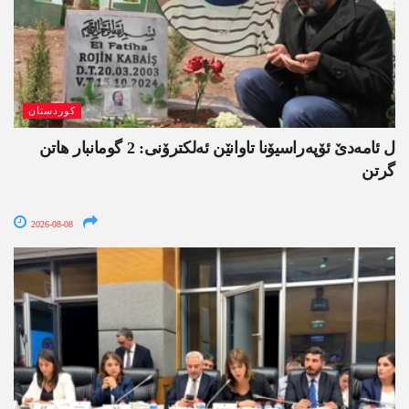
کوردستان
ل ئامەدێ ئۆپەراسیۆنا تاوانێن ئەلکترۆنی: 2 گومانبار ھاتن
گرتن
2026-08-08