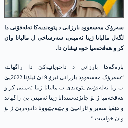
سەرۆک مەسعوود بارزانی د پێوەندیەکا تەلەفۆنی دا
لگەل مالباتا ژینا ئەمینی، سەرساخی ل مالباتا وان
کر و ھەڤخەمیا خوە نیشان دا.
بارەگەھا بارزانی د داخویانیەکێ دا راگھاند،
“سەرۆک مەسعوود بارزانی ئیرۆ 19ێ ئیلۆنا 2022یێ
ب ریا تەلەفۆنێ پێوەندی ب مالباتا ژینا ئەمینی کر و
ھەڤخەمیا ژ بۆ جانژدەستدانا ژینا ئەمینی پێ راگھاند
و ھێڤیا سەبر و ئارامیێ و جێبەجێبوونا دادوەریێ ژ بۆ
وان خواست.”