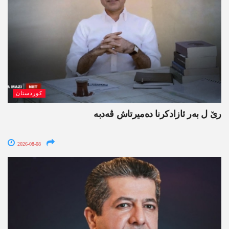
کوردستان
رێ ل بەر ئازادکرنا دەمیرتاش ڤەدبە
2026-08-08