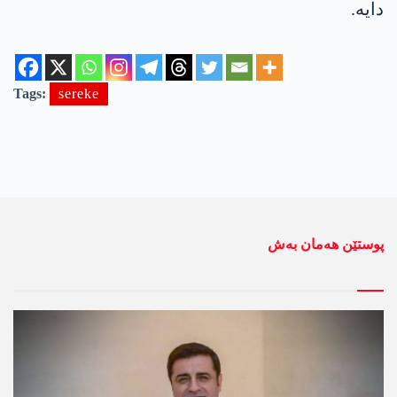
دایە.
Tags:
sereke
پوستێن ھەمان بەش