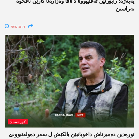
یەپەژە: راپۆرتێن تەڤلیبوونا د ناڤا وەزارەتا کارێن ناڤخوە
نەراستن
2026-08-04
کوردستان
نورەدین دەمیرتاش داخویانیێن بالکێش ل سەر دەولەتبوونێ