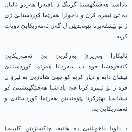
یاداشتا هەڤتێگهشتنا گرینگ د ناڤبەرا هەردو ئالیان
دە تێ ئیمزە کرن و داخوازا هەرێما کوردستانێ ژی
ژ بۆ پێشڤەبرنا پێوەندیێن ل گەل ئه‌مەریکایێ دوپات
کریە.
ئالیکارا وەزیرێ به‌رگریێ یێ ئه‌مەریکایێ
کێفخوەشیا خوە ب سەردانا هەرێما کوردستانێ
نیشان دایە و دیار کریە کو جهێ شانازیێ یە ئیرۆ ل
ڤرە ژ بۆ ئیمزە کرنا ڤێ یاداشتا هەڤتێگهیشتنێ کو
نیشانەیا بهێزکرنا پێوەندیێن هەرێما کوردستانێ و
ئه‌مەریکایێ یە.
د داویا داخویانیێ دە هاتیە، چاکسازیێن کابینەیا