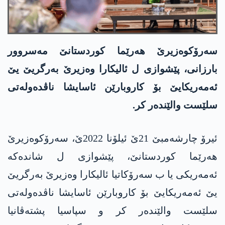
سەرۆکوەزیرێ هەرێما کوردستانێ مەسروور
بارزانی، پێشوازی ل ئالیکارا وەزیرێ به‌رگریێ یێ
ئه‌مەریکایێ بۆ کاروبارێن ئاسایشا ناڤدەولەتی
سلێست والێندەر کر.
ئیرۆ چارشەمبێ 21ێ ئیلۆنا 2022ێ، سەرۆکوەزیرێ
هەرێما کوردستانێ، پێشوازی ل شاندەکە
ئه‌مەریکی یا ب سەرۆکاتیا ئالیکارا وەزیرێ به‌رگریێ
یێ ئه‌مەریکایێ بۆ کاروبارێن ئاسایشا ناڤدەولەتی
سلێست والێندەر کر و سپاسیا پشتەڤانیا