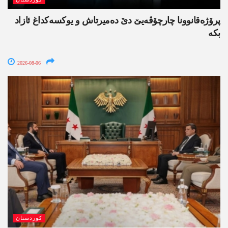
پرۆژەقانوونا چارچۆڤەیێ دێ دەمیرتاش و یوکسەکداغ ئازاد
بکە
2026-08-06
کوردستان