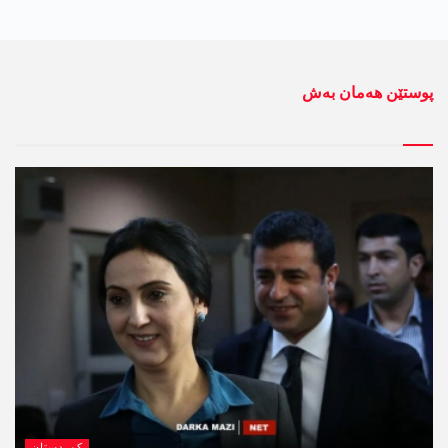
پوستێن ھەمان بەش
کوردستان