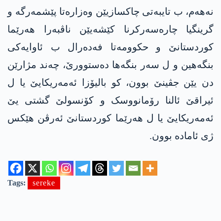
نەهەم، ب تایبەتی چاکسازیێن وەزارەتا پێشمەرگە و
گرینگیا چارەسەرکرنا کێشەیێن ناڤبەرا هەرێما
کوردستانێ و حکوومەتا فەدەرال ب ئاوایەکی
بنگەهین و ل سەر بنگەها دەستوورێ، چەند مژارێن
دن یێن جڤینێ بوون، کو بالیۆزا ئه‌مەریکایێ یا ل
ئیراقێ ئالنا رۆمانووسک و کۆنسولێ گشتی یێ
ئه‌مەریکایێ یا ل هەرێما کوردستانێ ئەرڤن هێکس
ژی ئامادە بوون.
Tags:
sereke