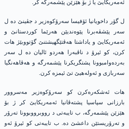
ئه‌مەریکایێ یا ژ بۆ هێزێن پێشمەرگە کر.
ل گۆر داخویانیا ئۆفیسا سەرۆکوەزیر د جڤینێ دە ل
سەر پێشڤەبرنا پێوەندیێن هەرێما کوردستانێ و
ئه‌مەریکایێ و یاداشتا هەڤتێگهیشتنێ گۆتووبێژ هات
کرن، کو ئیرۆ د ناڤبەرا هەردو ئالیان دە ل سەر
بەردەوامبوونا پشتگریکرنا پێشمەرگە و هەڤاهەنگیا
سەربازی و ئەولەهیێ تێ ئیمزە کرن.
هات ئەشکەرەکرن کو سەرۆکوەزیر مەسروور
بارزانی سپاسیا پشتەڤانیا ئه‌مەریکایێ کر ژ بۆ
هێزێن پێشمەرگە، ب تایبەتی د رووبرووبوونا تەرۆر
و تەرۆریستێن داعشێ دە. ب تایبەتی کو ئیرۆ ئەو