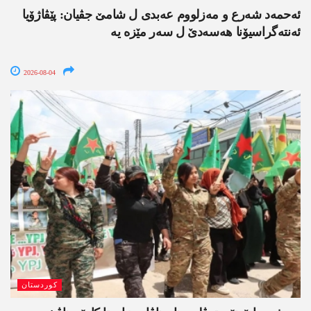
ئەحمەد شەرع و مەزلووم عەبدی ل شامێ جڤیان: پێڤاژۆیا
ئەنتەگراسیۆنا ھەسەدێ ل سەر مێزە یە
2026-08-04
کوردستان