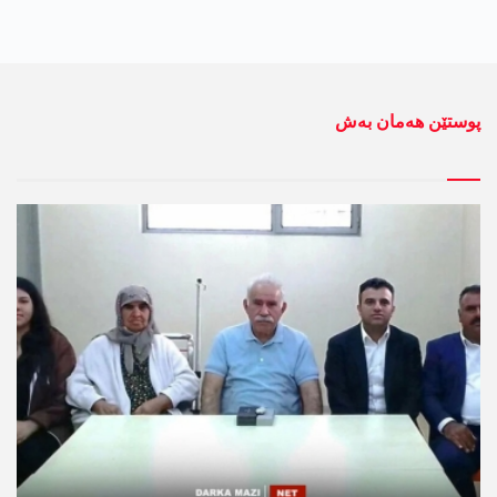
پوستێن ھەمان بەش