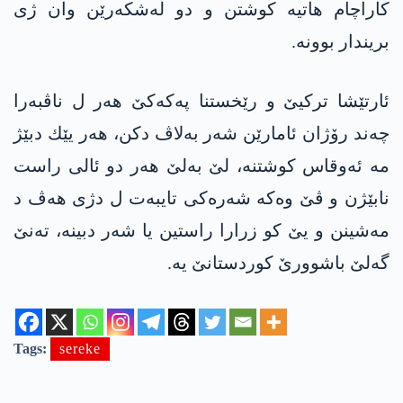
کاراچام هاتیە کوشتن و دو له‌شكه‌رێن وان ژی
بریندار بوونە.
ئارتێشا تركیێ و رێخستنا په‌كه‌كێ هه‌ر ل ناڤبه‌را
چه‌ند رۆژان ئامارێن شه‌ر به‌لاڤ دكن، هه‌ر یێك دبێژ
مه‌ ئه‌وقاس كوشتنه‌، لێ به‌لێ هه‌ر دو ئالی راست
نابێژن و ڤێ وه‌كه‌ شه‌ره‌كی تایبه‌ت ل دژی هه‌ڤ د
مه‌شینن و یێ كو زرارا راستین یا شه‌ر دبینه‌، ته‌نێ
گه‌لێ باشوورێ كوردستانێ یه‌.
Tags:
sereke