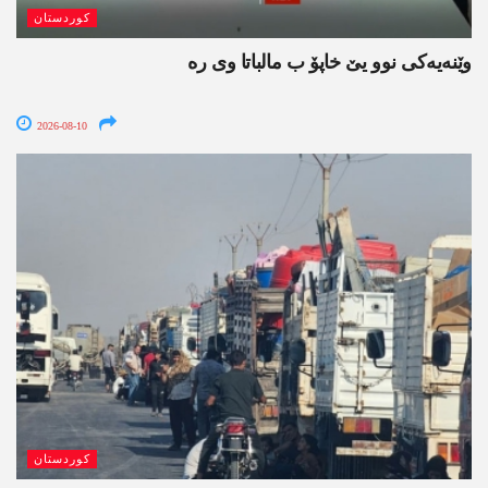
کوردستان
وێنه‌یه‌كی نوو یێ خاپۆ ب مالباتا وی ره‌
2026-08-10
کوردستان