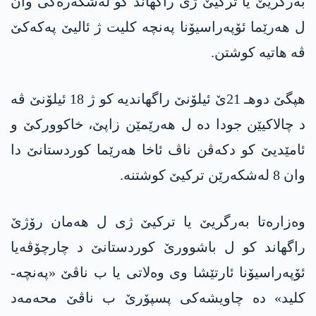
به‌رگریێ یا ترکیێ ژی راگهاند کو له‌شكه‌ره‌كی وان
ل هەرێما ئۆپه‌راسیۆنا پەنچە کلیت ژ ئالیێ په‌كه‌كێ
ڤە هاتیە کوشتن.
هپگێ دوهـ 21ێ ئیلۆنێ راگهاندیە کو ژ 18 ئیلۆنێ ڤە
د چالاکیێن جودا دە ل هەرێمێن زاپێ، خاکوورکێ و
ئامێدیێ کو دکەڤن ناڤ ئاخا هەرێما کوردستانێ دا
وان 8 له‌شكه‌رێن تركیێ کوشتنە.
وەزارەتا به‌رگریێ یا ترکیێ ژی ل هه‌مان رۆژێ
راگهاند کو ل باشوورێ کوردستانێ د چارچۆڤەیا
ئۆپەراسیۆنا ئارتێشا وی وەلاتی یا ب ناڤێ «پەنچە-
کلید» دە چاویشەکی پسپۆرێ ب ناڤێ محه‌مه‌د