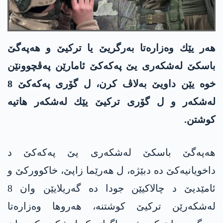
هه‌ر یێك وه‌زاره‌تا به‌رگریێ یا تركیێ و هه‌په‌گێ
باسكێ له‌شكه‌ری یێ په‌كه‌كێ ئامارێن په‌ڤچوونێن
خوه‌ یێن داویێ به‌لاڤ كرن، ل گۆری په‌كه‌كێ 8
له‌شكه‌ر و ل گۆری تركیێ یێك له‌شكه‌ر هاتیه‌
كوشتن.
هه‌په‌گێ باسكێ له‌شكه‌ری یێ په‌كه‌كێ د
داخویانیەکێ دە دبێژە، ل هەرێما زاپێ، خاکوورکێ و
ئامێدیێ د چالاکیێن جودا دە گه‌ریلایێن وان 8
له‌شكه‌رێن ترکیێ کوشتنە، هەروها وەزارەتا