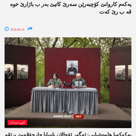
یەکەم کاروانێ کۆچبەرێن سەرێ کانیێ بەر ب باژارێ خوە
ڤە ب رێ کەت
2026-08-10
کوردستان
په‌كه‌كه‌یا هلوه‌شیایی: ئەگەر ئۆجالان یاسایا چارچۆڤەیێ برێڤە