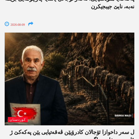
نه‌به‌، نایێ جیبجیکرن
2026-08-09
کوردستان
ل سەر داخوازا ئۆجالان کادرۆیێن ڤەقەتیایی یێن پەکەکێ ژ