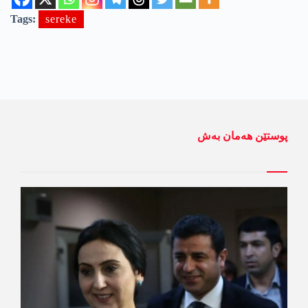
Tags:
sereke
پوستێن ھەمان بەش