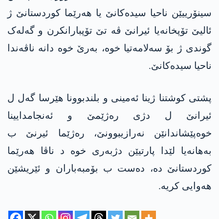
سینۆرییێن ناحیا سیدەکانێ یا ھەرێما کوردستانێ ژ
ئالیێ تۆپخانەیا ئیرانێ ڤە تێ تۆپبارانکرن و گەلەک
گوندی ژ بۆ سەلامەتیا خوە، بەرێ خوە دانە ناڤەندا
ناحیا سیدەکانێ.
پشتی کوشتنا ژینا ئەمینی و بلندبوونا هێرسا گەل ل
ئیرانێ ل دژی رەژێمێ و ئەنجامدایینا
خوەپێشاندانێن نەرازیبوونێ، رەژێما ئیرنێ ب
بەهانەیا لێدا پارتیێن دژبەری خوە د ناڤا هەرێما
کوردستانێ دە، دەست ب بۆمبەباران و ئێریشێن
هەوایی کریە.