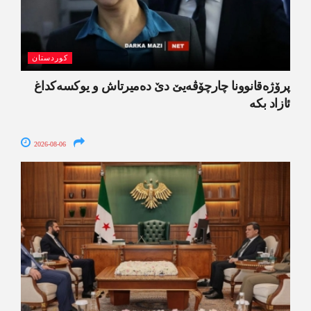
کوردستان
پرۆژەقانوونا چارچۆڤەیێ دێ دەمیرتاش و یوکسەکداغ
ئازاد بکە
2026-08-06