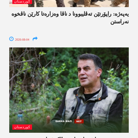
کوردستان
یەپەژە: راپۆرتێن تەڤلیبوونا د ناڤا وەزارەتا کارێن ناڤخوە
نەراستن
2026-08-04
کوردستان