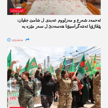
کوردستان
ئەحمەد شەرع و مەزلووم عەبدی ل شامێ جڤیان:
پێڤاژۆیا ئەنتەگراسیۆنا ھەسەدێ ل سەر مێزە یە
2026-08-04