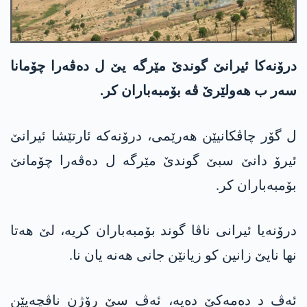
درۆنەکا ئیرانێ گوندێ مێرگە یێ ل دەڤەرا چۆمانا
سەر ب ھەولێرێ ڤە بۆمبەباران کر.
ل گۆر چاڤکانیێن هەرێمی، درۆنەکە ئارتێشا ئیرانێ
ئیرۆ دانێ سبێ گوندێ مێرگە ل دەڤەرا چۆمانێ
بۆمبەباران کر.
درۆنەیا ئیرانی ناڤا گوند بۆمبەباران کریە، لێ ھەتا
نھا نایێ زانین کو زیانێن جانی ھەنە یان نا.
ئەڤ د دەمەکێ دەیە، ئەڤ سێ رۆژن ناڤچەیێن