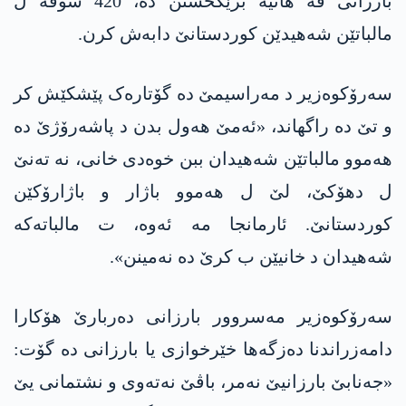
بارزانی ڤە هاتیە برێکخستن دە، 420 شوقە ل
مالباتێن شەهیدێن کوردستانێ دابەش کرن.
سەرۆکوەزیر د مەراسیمێ دە گۆتارەک پێشکێش کر
و تێ دە راگهاند، «ئەمێ هەول بدن د پاشەرۆژێ دە
هەموو مالباتێن شەهیدان ببن خوەدی خانی، نە تەنێ
ل دهۆکێ، لێ ل هەموو باژار و باژارۆکێن
کوردستانێ. ئارمانجا مە ئەوە، ت مالباتەکە
شەهیدان د خانیێن ب کرێ دە نەمینن».
سەرۆکوەزیر مەسروور بارزانی دەربارێ هۆکارا
دامەزراندنا دەزگەها خێرخوازی یا بارزانی دە گۆت:
«جەنابێ بارزانیێ نەمر، باڤێ نەتەوی و نشتمانی یێ