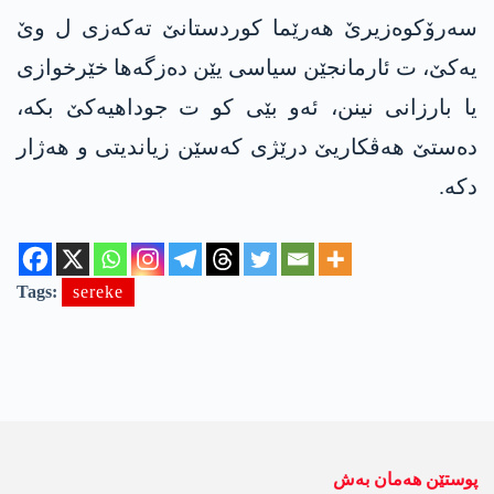
سەرۆکوەزیرێ هەرێما کوردستانێ تەکەزی ل وێ
یەکێ، ت ئارمانجێن سیاسی یێن دەزگەها خێرخوازی
یا بارزانی نینن، ئەو بێی کو ت جوداهیەکێ بکە،
دەستێ هەڤکاریێ درێژی کەسێن زیاندیتی و هەژار
دکە.
Tags:
sereke
پوستێن ھەمان بەش