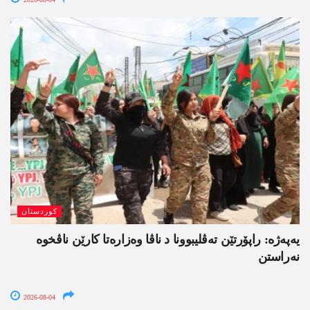
کوردستان
یەپەژە: راپۆرتێن تەڤلیبوونا د ناڤا وەزارەتا کارێن ناڤخوە
نەراستن
2026-08-04