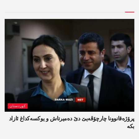
کوردستان
پرۆژەقانوونا چارچۆڤەیێ دێ دەمیرتاش و یوکسەکداغ ئازاد
بکە