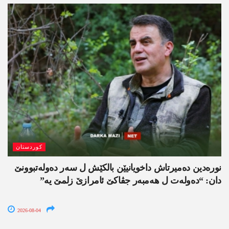
کوردستان
نورەدین دەمیرتاش داخویانیێن بالکێش ل سەر دەولەتبوونێ
دان: “دەولەت ل ھەمبەر جڤاکێ ئامرازێ زلمێ یە”
2026-08-04