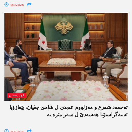
2026-08-06
کوردستان
ئەحمەد شەرع و مەزلووم عەبدی ل شامێ جڤیان: پێڤاژۆیا
ئەنتەگراسیۆنا ھەسەدێ ل سەر مێزە یە
2026-08-04