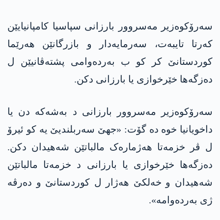
سەرۆکوەزیر مەسروور بارزانی سپاسیا کامپانیایێن
که‌رتا تایبەت، سەرمایەدار و بازرگانێن هەرێما
کوردستانێ کر کو ب بەردەوامی پشتەڤانیێن ل
دەزگەها خێرخوازی یا بارزانی دکن.
سەرۆکوەزیر مەسروور بارزانی د بەشەکە دن یا
داخویانیا خوە دە گۆت: «جهێ سەربلندیێ یە کو ئیرۆ
ل ڤر خزمەتا هەژمارەک مالباتێن شەهیدان دکن.
دەزگەها خێرخوازی یا بارزانی د خزمەتا مالباتێن
شەهیدان و خەلکێ هەژار ل کوردستانێ و دەرڤە
ژی بەردەوامە».