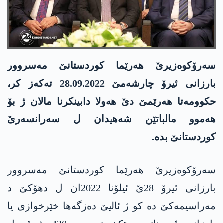
سەرۆکوەزیرێ هەرێما کوردستانێ مەسروور
بارزانی ئیرۆ چارشەمێ 28.09.2022 تەکەز کر،
حکوومەتا هەرێمێ دێ هەولا دابینکرنا مالان ژ بۆ
هەموو مالباتێن شەهیدان ل سەرانسەرێ
کوردستانێ بدە.
سەرۆکوەزیرێ هەرێما کوردستانێ مەسروور
بارزانی ئیرۆ 28ێ ئیلۆنا 2022ان ل دهۆکێ د
مەراسیمەکێ دە کو ژ ئالیێ دەزگەها خێرخوازی یا