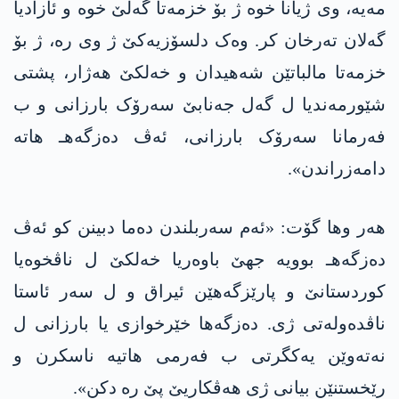
مەیە، وی ژیانا خوە ژ بۆ خزمەتا گەلێ خوە و ئازادیا
گەلان تەرخان کر. وەک دلسۆزیەکێ ژ وی رە، ژ بۆ
خزمەتا مالباتێن شەهیدان و خەلکێ هەژار، پشتی
شێورمەندیا ل گەل جەنابێ سەرۆک بارزانی و ب
فەرمانا سەرۆک بارزانی، ئەڤ دەزگەهـ هاتە
دامەزراندن».
هەر وها گۆت: «ئەم سەربلندن دەما دبینن کو ئەڤ
دەزگەهـ بوویە جهێ باوەریا خەلکێ ل ناڤخوەیا
کوردستانێ و پارێزگەهێن ئیراق و ل سەر ئاستا
ناڤدەولەتی ژی. دەزگەها خێرخوازی یا بارزانی ل
نەتەوێن یەکگرتی ب فەرمی هاتیە ناسکرن و
رێخستنێن بیانی ژی هەڤکاریێ پێ رە دکن».