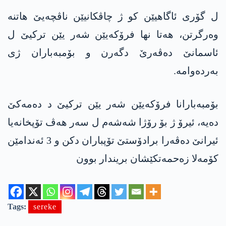
ل گۆری ئاگاهیێن كو ژ چاڤكانیێن ناڤچه‌یێ هاتنه‌
وه‌رگرتن، هەتا نها فرۆکەیێن شەر یێن ترکیێ ل
ئاسمانێ دەڤەرێ دگەرن و بۆمبەباران ژی
بەردەوامە.
بۆمبەبارانا فرۆکەیێن شەر یێن ترکیێ د دەمەکێ
دەیە، ئیرۆ ژ بۆ رۆژا شەشەم ل سەر هەڤ تۆپخانەیا
ئیرانێ دەڤەرا برادۆستێ تۆپباران دکن و 3 ئەندامێن
کۆمەلا زەحمەتکێشان بریندار بوون
Tags:
sereke