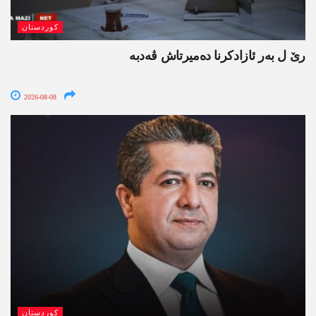
کوردستان
رێ ل بەر ئازادکرنا دەمیرتاش ڤەدبە
2026-08-08
کوردستان