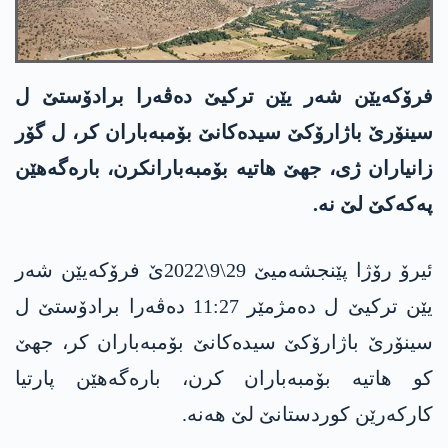
فرۆکەیێن شەر یێن ترکیێ دەڤەرا برادۆستێ ل
سینۆرێ باژارۆکێ سیدەکانێ بۆمبه‌باران كر، ل گۆر
زانیاران ژی، جهێ هاتیە بۆمبەبارانکرن، بارەگەهێن
په‌كه‌كێ لێ نە.
ئیرۆ رۆژا پێنجشه‌میێ 29\9\2022ێ فرۆکەیێن شەر
یێن ترکیێ ل دەمژمێر 11:27 دەڤەرا برادۆستێ ل
سینۆرێ باژارۆکێ سیدەکانێ بۆمبه‌باران كر، جهێ
كو هاتیه‌ بۆمبه‌باران كرن، باره‌گه‌هێن پارتیا
كاركه‌رێن كوردستانێ لێ هه‌نه‌.