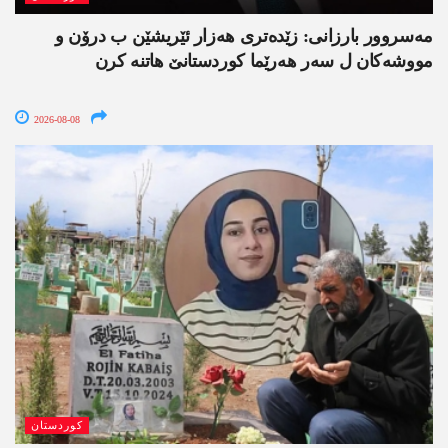
مەسروور بارزانی: زێدەتری ھەزار ئێریشێن ب درۆن و
مووشەکان ل سەر ھەرێما کوردستانێ ھاتنە کرن
2026-08-08
کوردستان