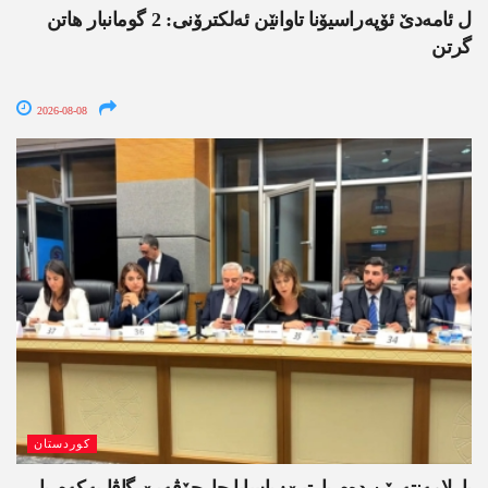
ل ئامەدێ ئۆپەراسیۆنا تاوانێن ئەلکترۆنی: 2 گومانبار ھاتن
گرتن
2026-08-08
کوردستان
پارلامەنتەرێن دەم پارتیێ: یاسایا چارچۆڤەیێ گاڤا یەکەم یا