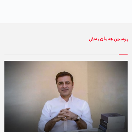
پوستێن ھەمان بەش