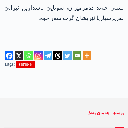
پشتی چەند دەمژمێران، سوپایێ پاسدارێن ئیرانێ
بەرپرسیاریا ئێریشان گرت سەر خوە.
Tags:
sereke
پوستێن ھەمان بەش