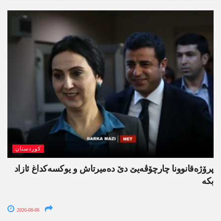
کوردستان
پرۆژەقانوونا چارچۆڤەیێ دێ دەمیرتاش و یوکسەکداغ ئازاد
بکە
2026-08-06