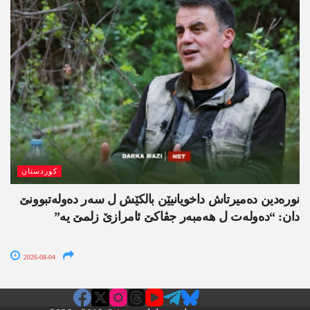
کوردستان
نورەدین دەمیرتاش داخویانیێن بالکێش ل سەر دەولەتبوونێ
دان: “دەولەت ل ھەمبەر جڤاکێ ئامرازێ زلمێ یە”
2026-08-04