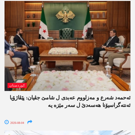
کوردستان
ئەحمەد شەرع و مەزلووم عەبدی ل شامێ جڤیان: پێڤاژۆیا
ئەنتەگراسیۆنا ھەسەدێ ل سەر مێزە یە
2026-08-04