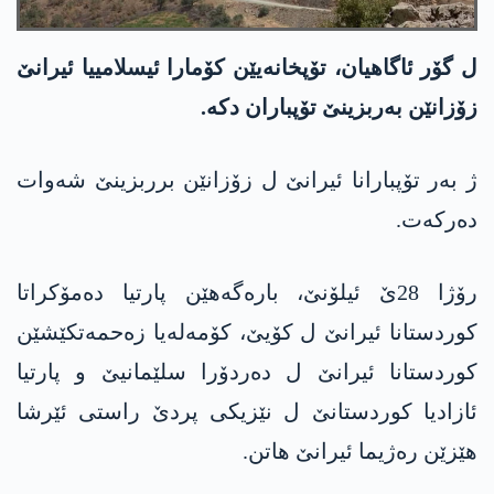
ل گۆر ئاگاهیان، تۆپخانەیێن کۆمارا ئیسلامییا ئیرانێ
زۆزانێن بەربزینێ تۆپباران دکە.
ژ بەر تۆپبارانا ئیرانێ ل زۆزانێن برربزینێ شەوات
دەرکەت.
رۆژا 28ێ ئیلۆنێ، بارەگەھێن پارتیا دەمۆکراتا
کوردستانا ئیرانێ ل کۆیێ، کۆمەلەیا زەحمەتکێشێن
کوردستانا ئیرانێ ل دەردۆرا سلێمانیێ و پارتیا
ئازادیا کوردستانێ ل نێزیکی پردێ راستی ئێرشا
ھێزێن رەژیما ئیرانێ ھاتن.