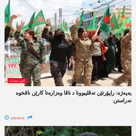
کوردستان
یەپەژە: راپۆرتێن تەڤلیبوونا د ناڤا وەزارەتا کارێن ناڤخوە
نەراستن
2026-08-04