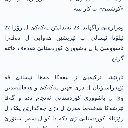
«کوشتنێ» ب کار تینە.
وەزارەتێ راگهاند، 23 ئەندامێن په‌كه‌كێ ل رۆژا 27
ئیلۆنا ئیسالێ ب ئێریشێن هەوایی ل ده‌ڤه‌را
ئاسووسێ یا ل باشوورێ كوردستانێ هەدەف هاتنە
گرتن.
ئارتێشا ترکیەیێ ژ نیڤەکا مەها نیسانێ ڤە
ئۆپەراسیۆنان ل دژی جهێن په‌كه‌كێ و هەڤالبەندێن
وێ ل باشوورێ كوردستانێ ئەنجام ددە و گەفا
ئێرشەکا هەڤدەما مەزن ل دژی چەکدارێن پکک ل
رۆژئاڤا كوردستانێ ژی دکە دا کو ل سەر سینۆرێ