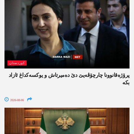
کوردستان
پرۆژەقانوونا چارچۆڤەیێ دێ دەمیرتاش و یوکسەکداغ ئازاد
بکە
2026-08-06