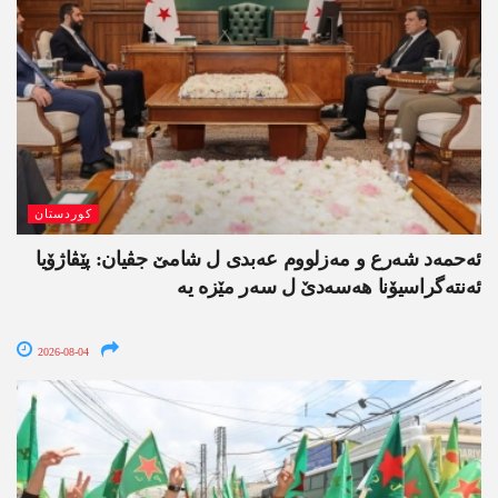
کوردستان
ئەحمەد شەرع و مەزلووم عەبدی ل شامێ جڤیان: پێڤاژۆیا
ئەنتەگراسیۆنا ھەسەدێ ل سەر مێزە یە
2026-08-04