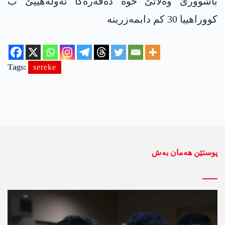
باشوورێ وەلاتێ خوە دەڤەرەکا ئەولەهییێ ب
كووراهییا 30 كم دابمەزرینە
Tags:
sereke
پوستێن ھەمان بەش