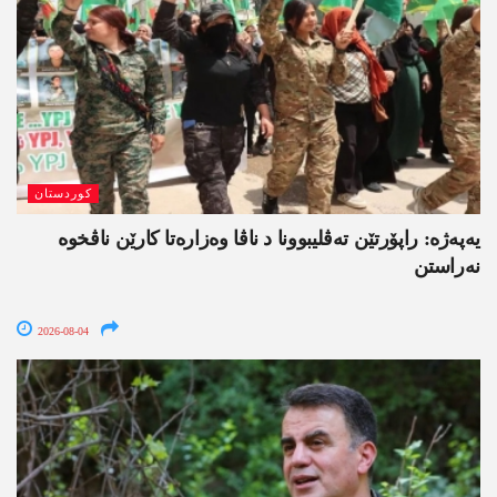
کوردستان
یەپەژە: راپۆرتێن تەڤلیبوونا د ناڤا وەزارەتا کارێن ناڤخوە
نەراستن
2026-08-04