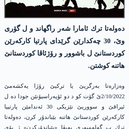
ده‌وله‌تا ترك ئامارا شه‌ر راگهاند و ل گۆری
وێ، 30 چه‌كدارێن گرێدای پارتیا كاركه‌رێن
كوردستانێ ل باشوور و رۆژئاڤا كوردستانێ
هاتنه‌ كوشتن.
وەزارەتا به‌رگریێ یا ترکیێ رۆژا یەکشەمێ
2/10/2022ێ گۆت کو د دو ئۆپەراسیۆنێن جودا دە ل
ئیراقێ و سووریێ نێزیکی 30 ئەندامێن پارتییا
کارکەرێن کوردستانێ هاتنه‌ بێباندۆر كرن‌، ده‌وله‌تا
ترك ب گەلەمپەری پەیڤا «بێباندۆرکرن» ژ بۆی