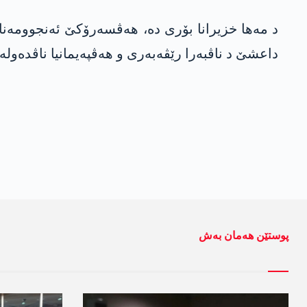
د مەها خزیرانا بۆری دە، هەڤسەرۆکێ ئەنجوومەنا 
داعشێ د ناڤبەرا رێڤەبەری و هەڤپەیمانیا ناڤدەولە
پوستێن ھەمان بەش