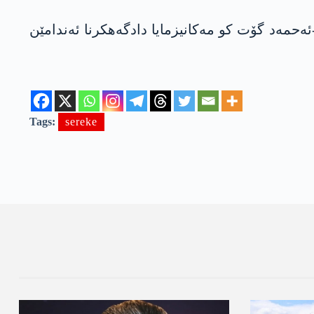
ەحمەد گۆت کو مەکانیزمایا دادگەهکرنا ئەندامێن
Tags:
sereke