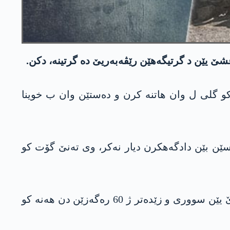
عشێ یێن د گرتیگەهێن رێڤەبەریێ دە گرتینە، دکن.
کو گلی ل وان هاتنە کرن و دەستێن وان ب خوینا
ەسێن بێن دادگەهکرن دیار نەکر، وی تەنێ گۆت کو
ل گۆری دانەیێن رێڤەبەریا خوەسەر، د گرتیگەهێن رێڤەبەریا خوەسەر دە 15 هەزار گرتیێن ب تاوانا تەرۆرێ یێن سووری و زێدەتر ژ 60 رەگەزێن دن هەنە کو