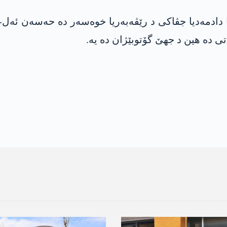
دادمەدیا جڤاکی د رێڤەبەریا خوەسەر دە حەسەن ئەل-ئ
تی دە هین د جهێ گۆتوبێژان دە یە.