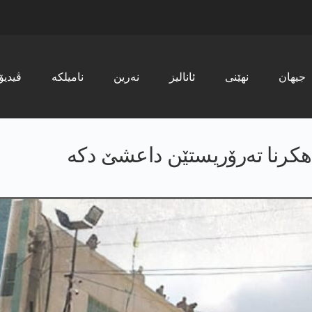
جیھان
نھێنی
ئانالیز
نەرین
نامیلکە
ڤیدیۆ
ەهکرنا ته‌رۆریستێن داعشێ دکە