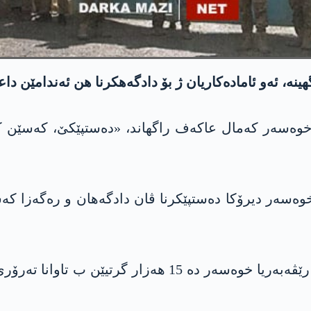
ینە، ئەو ئامادەکاریان ژ بۆ دادگەهکرنا هن ئەندامێن دا
ا خوەسەر کەمال عاکەف راگهاند، «دەستپێکێ، کەسێن 
 خوەسەر دیرۆکا دەستپێکرنا ڤان دادگەهان و رەگەزا ک