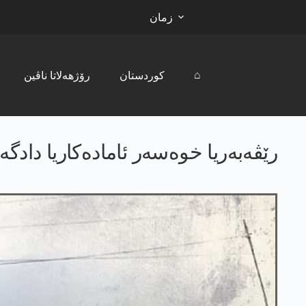
زمان
⌂
کوردستان
رۆژھەلاتا ناڤین
رێڤەبەریا خوەسەر ئامادەکاریا دادگ