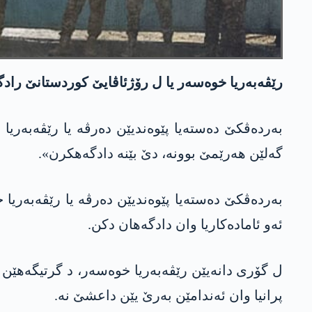
رێڤەبەریا خوەسەر یا ل رۆژئاڤایێ کوردستانێ رادگه
بەردەڤکێ دەستەیا پێوەندیێن دەرڤە یا رێڤەبەری
گەلێن هەرێمێ بوونە، دێ بێنە دادگەهکرن».
بەردەڤکێ دەستەیا پێوەندیێن دەرڤە یا رێڤەبەریا
ئەو ئامادەکاریا وان دادگەهان دکن.
پرانیا وان ئەندامێن بەرێ یێن داعشێ نە.