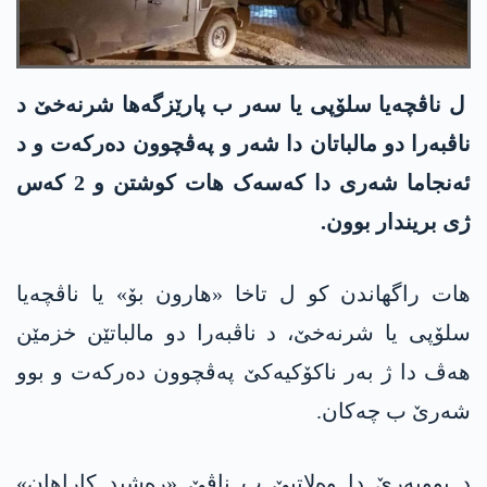
ل ناڤچەیا سلۆپی یا سەر ب پارێزگەھا شرنەخێ د
ناڤبەرا دو مالباتان دا شەر و پەڤچوون دەرکەت و د
ئەنجاما شەری دا کەسەک ھات کوشتن و 2 کەس
ژی بریندار بوون.
ھات راگھاندن کو ل تاخا «ھارون بۆ» یا ناڤچەیا
سلۆپی یا شرنەخێ، د ناڤبەرا دو مالباتێن خزمێن
ھەڤ دا ژ بەر ناکۆکیەکێ پەڤچوون دەرکەت و بوو
شەرێ ب چەکان.
د بوویەرێ دا وەلاتیێ ب ناڤێ «رەشید کاراھان»