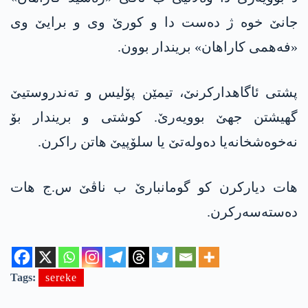
جانێ خوە ژ دەست دا و کورێ وی و برایێ وی
«فەھمی کاراھان» بریندار بوون.
پشتی ئاگاھدارکرنێ، تیمێن پۆلیس و تەندروستیێ
گھیشتن جھێ بوویەرێ. کوشتی و بریندار بۆ
نەخوەشخانەیا دەولەتێ یا سلۆپیێ ھاتن راکرن.
ھات دیارکرن کو گومانبارێ ب ناڤێ س.ج ھات
دەستەسەرکرن.
Tags:
sereke