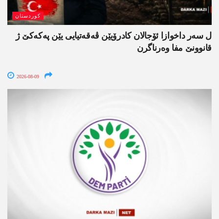
کوردستان
ل سەر داخوازا ئۆجالان کادرۆیێن ڤەقەتیایی یێن پەکەکێ ژ
قانوونێ مفا وەرناگرن
2026-08-09