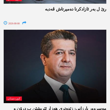
رێ ل بەر ئازادکرنا دەمیرتاش ڤەدبە
2026-08-08
کوردستان
مەسروور بارزانی: زێدەتری ھەزار ئێریشێن ب درۆن و