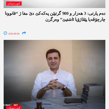
کوردستان
دەم پارتی: 3 ھەزار و 900 گرتیێن پەکەکێ دێ مفا ژ “قانوونا
چارچۆڤەیا پێڤاژۆیا ئاشتیێ” وەرگرن
2026-08-09
کوردستان