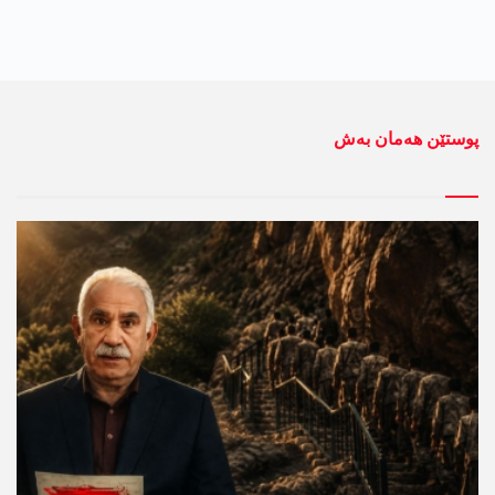
پوستێن ھەمان بەش