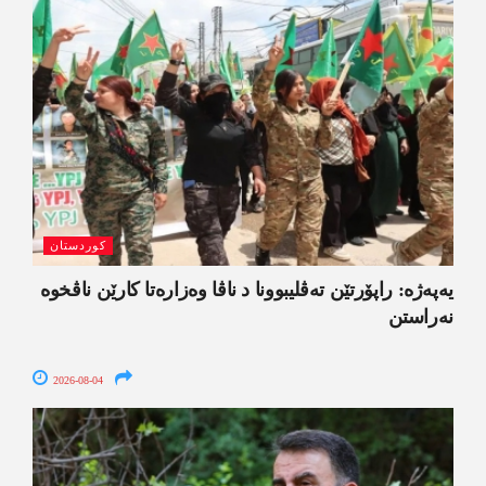
کوردستان
یەپەژە: راپۆرتێن تەڤلیبوونا د ناڤا وەزارەتا کارێن ناڤخوە
نەراستن
2026-08-04