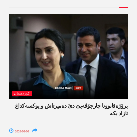
کوردستان
پرۆژەقانوونا چارچۆڤەیێ دێ دەمیرتاش و یوکسەکداغ
ئازاد بکە
2026-08-06