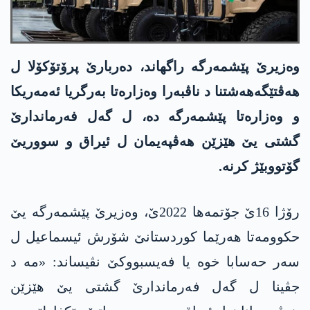
وەزیرێ پێشمەرگە راگهاند، دەربارێ پرۆتۆکۆلا ل
هەڤتێگەهەشتنا د ناڤبەرا وەزارەتا به‌رگریا ئه‌مەریکا
و وەزارەتا پێشمەرگە دە، ل گەل فەرماندارێ
گشتی یێ هێزێن هەڤپەیمان ل ئیراق و سووریێ
گۆتووبێژ کرنە.
رۆژا 16ێ جۆتمەها 2022ێ، وەزیرێ پێشمەرگە یێ
حکوومەتا هەرێما کوردستانێ شۆرش ئیسماعیل ل
سەر حه‌سابا خوە یا فه‌یسبووكێ نڤیساند: «مە د
جڤینا ل گەل فەرماندارێ گشتی یێ هێزێن