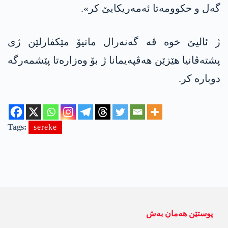
گەل و حکوومەتا ئه‌مەریکایێ کر».
ژ ئالیێ خوە ڤە گەنەرال ماتیۆ مێكفارلێن ژی
پشتەڤانیا هێزێن هەڤپەیمانا ژ بۆ وەزارەتا پێشمەرگە
دوبارە کر.
Tags:
sereke
پوستێن ھەمان بەش