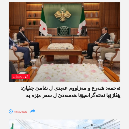
کوردستان
ئەحمەد شەرع و مەزلووم عەبدی ل شامێ جڤیان:
پێڤاژۆیا ئەنتەگراسیۆنا ھەسەدێ ل سەر مێزە یە
2026-08-04