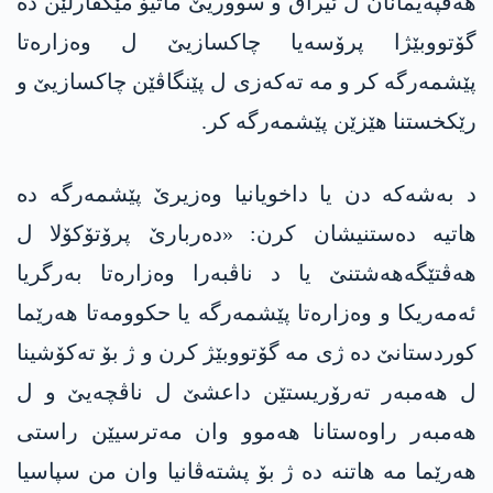
هەڤپەیمانان ل ئیراق و سووریێ ماتیۆ مێكفارلێن دە
گۆتووبێژا پرۆسەیا چاکسازیێ ل وەزارەتا
پێشمەرگە کر و مە تەکەزی ل پێنگاڤێن چاکسازیێ و
رێکخستنا هێزێن پێشمەرگە کر.
د بەشەکە دن یا داخویانیا وەزیرێ پێشمەرگە دە
هاتیە دەستنیشان کرن: «دەربارێ پرۆتۆکۆلا ل
هەڤتێگەهەشتنێ یا د ناڤبەرا وەزارەتا به‌رگریا
ئه‌مەریکا و وەزارەتا پێشمەرگە یا حکوومەتا هەرێما
کوردستانێ دە ژی مە گۆتووبێژ کرن و ژ بۆ تەکۆشینا
ل هەمبەر تەرۆریستێن داعشێ ل ناڤچەیێ و ل
هەمبەر راوەستانا هەموو وان مەترسیێن راستی
هەرێما مە هاتنە دە ژ بۆ پشتەڤانیا وان من سپاسیا