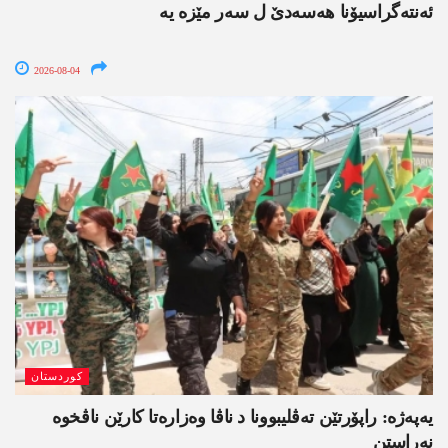
ئەنتەگراسیۆنا ھەسەدێ ل سەر مێزە یە
2026-08-04
کوردستان
یەپەژە: راپۆرتێن تەڤلیبوونا د ناڤا وەزارەتا کارێن ناڤخوە
نەراستن