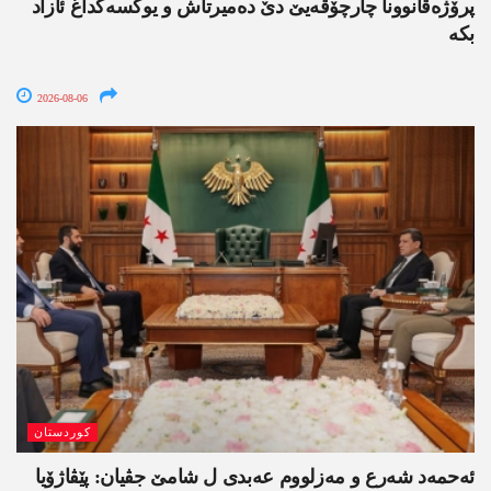
پرۆژەقانوونا چارچۆڤەیێ دێ دەمیرتاش و یوکسەکداغ ئازاد
بکە
2026-08-06
کوردستان
ئەحمەد شەرع و مەزلووم عەبدی ل شامێ جڤیان: پێڤاژۆیا