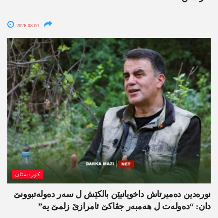
2026-08-04
کوردستان
نورەدین دەمیرتاش داخویانیێن بالکێش ل سەر دەولەتبوونێ
دان: “دەولەت ل ھەمبەر جڤاکێ ئامرازێ زلمێ یە”