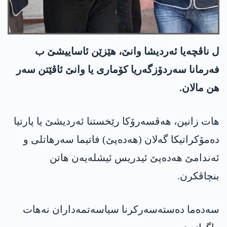
ل ناڤچەیا ئەردیشا وانێ، هێزێن ئاساییشێ ب
فەرمانا سەردۆزگەریا کۆماری یا وانێ ئاڤێتن سەر
هن مالان.
هات زانین، هەڤسەرۆکا رێخستنا ئەردیشێ یا پارتیا
دەمۆکراتیکا گەلان (هه‌ده‌پێ) فاتیما سەرهاتلی و
ئەندامێ هه‌ده‌پێ ئیدریس ئیشلەیەن هاتن
بنچاڤکرن.
سەدەما دەستەسەرکرنا سیاسەتمەداران نەهات