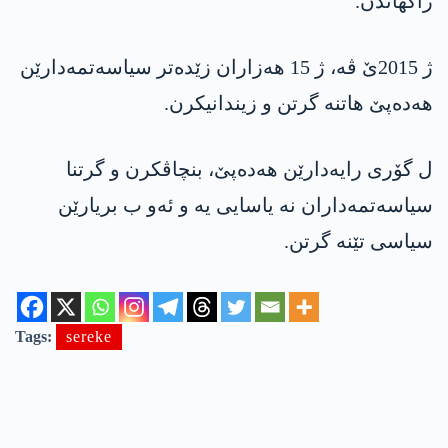
راگهاندن.
ژ 2015ێ ڤە، ژ 15 هەزاران زێدەتر سیاسەتمەدارێن
هه‌ده‌پێ هاتنە گرتن و زیندانیکرن.
ل گۆری رایەدارێن هه‌ده‌پێ، بنچاڤکرن و گرتنا
سیاسەتمەداران نە یاسایی یه‌ و ئەو ب بریارێن
سیاسی تێنە گرتن.
Tags:
sereke