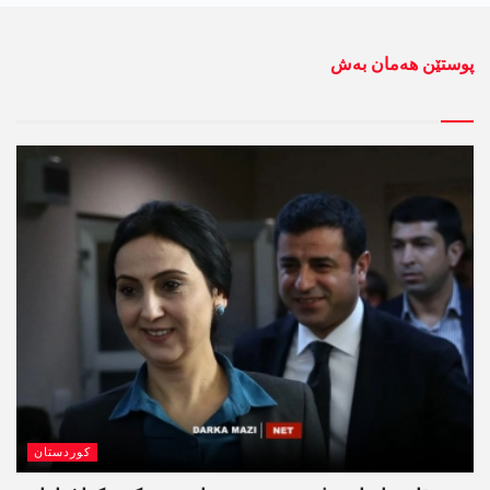
پوستێن ھەمان بەش
کوردستان