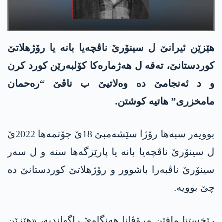
هێزێن ئیرانێ ل سینۆرێ ناڤچەیا بانە یا رۆژهلاتێ
کوردستانێ، تەقە ل هەژمارەکا کۆلبەرێن کورد کرن
و د ئەنجامێ دە وەلاتیێ ب ناڤێ “رەحمان
مامخزری” هاتیە کوشتن.
بوویەر سبەها رۆژا سێشەمبێ 18ێ جۆتمەها 2022ێ
ل سینۆرێ ناڤچەیا بانە یا پارێزگەها سنە و ل سەر
سینۆرێ ناڤبەرا باشوور و رۆژهلاتێ کوردستانێ ده‌
چێ بوویە.
رێخستنا مافێن مرۆڤانا هەنگاوێ راگهاندیە، «هێزێن