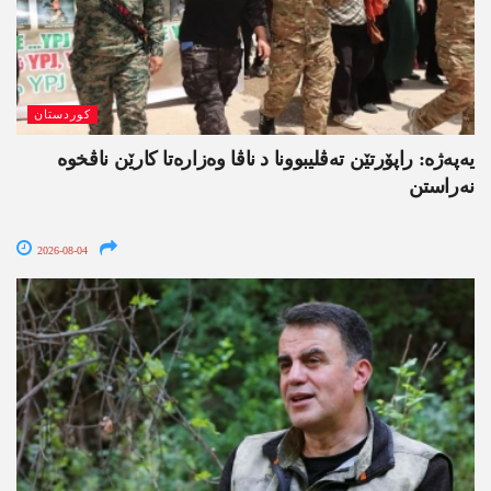
کوردستان
یەپەژە: راپۆرتێن تەڤلیبوونا د ناڤا وەزارەتا کارێن ناڤخوە
نەراستن
2026-08-04