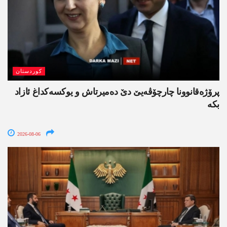
کوردستان
پرۆژەقانوونا چارچۆڤەیێ دێ دەمیرتاش و یوکسەکداغ ئازاد
بکە
2026-08-06