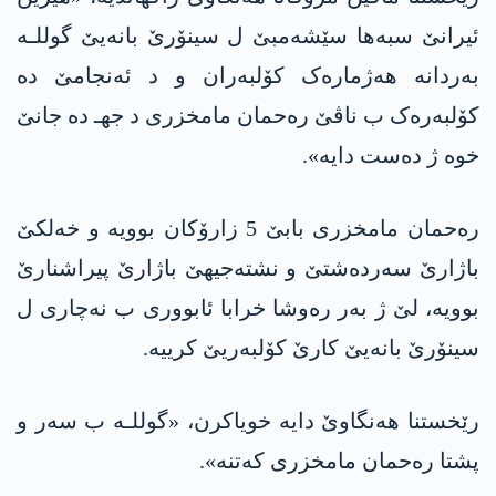
ئیرانێ سبەها سێشەمبێ ل سینۆرێ بانەیێ گوللـە
بەردانە هەژمارەک کۆلبەران و د ئەنجامێ دە
کۆلبەرەک ب ناڤێ رەحمان مامخزری د جهـ دە جانێ
خوە ژ دەست دایە».
رەحمان مامخزری بابێ 5 زارۆکان بوویە و خەلکێ
باژارێ سەردەشتێ و نشتەجیهێ باژارێ پیراشنارێ
بوویە، لێ ژ بەر رەوشا خرابا ئابووری ب نەچاری ل
سینۆرێ بانەیێ کارێ کۆلبەریێ کرییە.
رێخستنا هەنگاوێ دایە خویاکرن، «گوللـە ب سەر و
پشتا رەحمان مامخزری کەتنە».