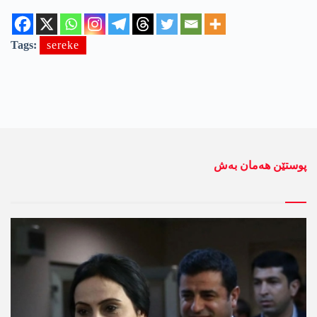
Tags:
sereke
پوستێن ھەمان بەش