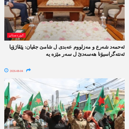
کوردستان
ئەحمەد شەرع و مەزلووم عەبدی ل شامێ جڤیان: پێڤاژۆیا
ئەنتەگراسیۆنا ھەسەدێ ل سەر مێزە یە
2026-08-04