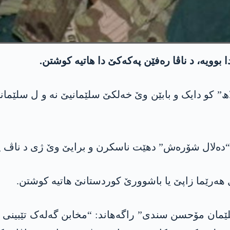
 “دەلال شۆرەش” دهێت ناسکرن و برایێ وێ ژی د ناڤ پ
مان مۆحسن سندی” راگەھاند: “مخابن گەلەک تێبینی ل