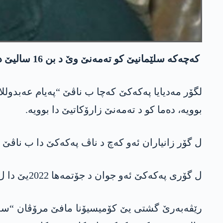
کەچەکە سلێمانیێ کو تەمەنێ وێ د بن 16 سالیێ دا بوویە، د ناڤا رەفێن پەکەکێ دا ھاتیە کوشتن.
بوویە، دەما کو د تەمەنێ زارۆکاتیێ دا بوویە.
ل گۆر زانیاران ئەو کەچ د ناڤ پەکەکێ دا ب ناڤێ
ل گۆری پەکەکێ ئەو جوان د جۆتمەھا 2022یێ دا ل ھەرێما زاپێ یا باشوورێ کوردستانێ ھاتیە کوشتن.
رێڤەبەرێ گشتی یێ کۆمیسیۆنا مافێ مرۆڤان “سلێ