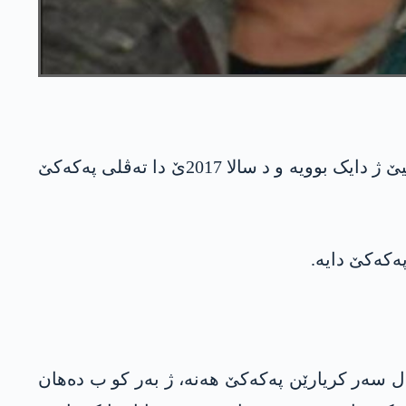
لگۆر مەدیایا پەکەکێ کەچا ب ناڤێ “پەیام عەبدوللاھ” کو دایک و بابێن وێ خەلکێ سلێمانیێ نە و ل سلێمانیێ ژ دایک بوویە و د سالا 2017ێ دا تەڤلی پەکەکێ
ەکەکێ دایە.
 سەر کریارێن پەکەکێ ھەنە، ژ بەر کو ب دەھان