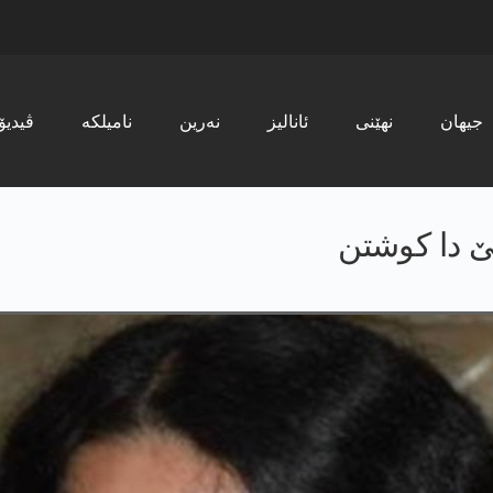
جیھان
نھێنی
ئانالیز
نەرین
نامیلکە
ڤیدیۆ