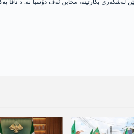
ن لەشکەری بکارتینە، مخابن ئەڤ دۆسیا نە. د ناڤا پەکە