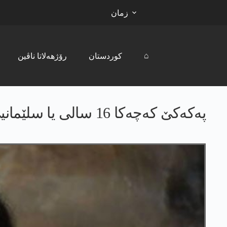
زمان
⌂
کوردستان
رۆژھەلاتا ناڤین
پەکەکێ کەچەکا 16 سالی یا سلێمانیێ دا کوشتن