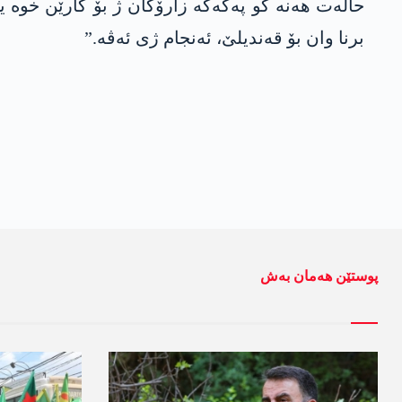
حالەت ھەنە کو پەکەکە زارۆکان ژ بۆ کارێن خوە یێ
برنا وان بۆ قەندیلێ، ئەنجام ژی ئەڤە.”
پوستێن ھەمان بەش