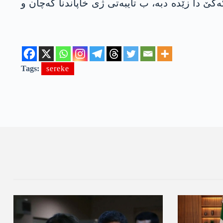
کێ دا زێدە دبە، ب تایبەتی ژی خاپاندنا کەچان و
Tags:
sereke