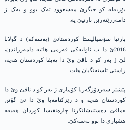
بۆزیەلە کو جیگرێ مه‌سعوود تەک بوو و یەک ژ
دامەزرێنەرێن پارتیێ یە.
پارتیا سۆسیالیستا کوردستانێ (په‌سه‌كه‌) د گولانا
2016ێ دا ب ئاوایەکی فەرمی هاتیە دامەزراندن،
لێ ژ بەر کو د ناڤێ وێ دا پەیڤا کوردستان هەیە،
راستی ئاستەنگیان هات.
پێشتر سەردۆزگەریا کۆماری ژ بەر کو د ناڤێ وێ دا
کوردستان هەیە و د رێزکنامەیا وێ دا تێ گۆتن
«مافێ دەستنیشانکرنا چارەنڤیسا کوردان هەیە»
هشیاری دا بوو په‌سه‌كێ.