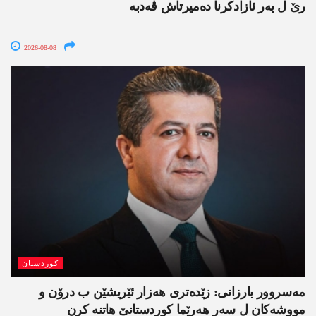
رێ ل بەر ئازادکرنا دەمیرتاش ڤەدبە
2026-08-08
کوردستان
مەسروور بارزانی: زێدەتری ھەزار ئێریشێن ب درۆن و
مووشەکان ل سەر ھەرێما کوردستانێ ھاتنە کرن