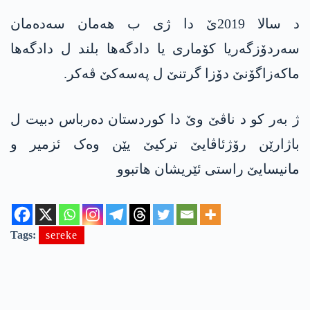
د سالا 2019ێ دا ژی ب هەمان سەدەمان
سەردۆزگەریا کۆماری یا دادگەها بلند ل دادگەها
ماکەزاگۆنێ دۆزا گرتنێ ل په‌سه‌كێ ڤەکر.
ژ بەر کو د ناڤێ وێ دا کوردستان دەرباس دبیت ل
باژارێن رۆژئاڤایێ ترکیێ یێن وەک ئزمیر و
مانیسایێ راستی ئێریشان هاتبوو
Tags:
sereke