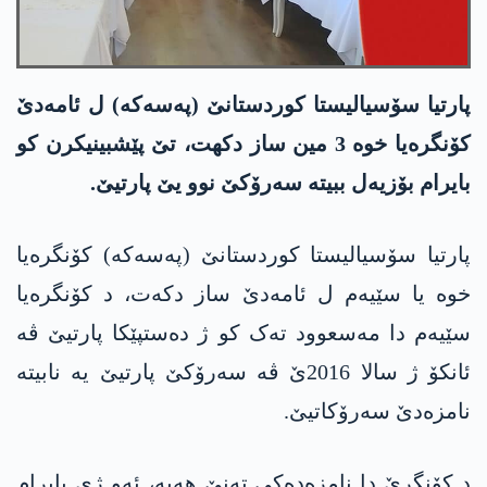
پارتیا سۆسیالیستا کوردستانێ (په‌سه‌كه‌) ل ئامه‌دێ
کۆنگرەیا خوە 3 مین ساز دكهت‌، تێ پێشبینیکرن کو
بایرام بۆزیەل ببیته‌ سەرۆکێ نوو یێ پارتیێ.
پارتیا سۆسیالیستا کوردستانێ (په‌سه‌كه‌) کۆنگرەیا
خوە یا سێیەم ل ئامه‌دێ ساز دكه‌ت، د کۆنگرەیا
سێیەم دا مەسعوود تەک کو ژ دەستپێکا پارتیێ ڤە
ئانكۆ ژ سالا 2016ێ ڤە سەرۆکێ پارتیێ یه‌ نابیته‌
نامزەدێ سەرۆکاتیێ.
د کۆنگرێ دا نامزەدەکی تەنێ هەیە، ئەو ژی بایرام