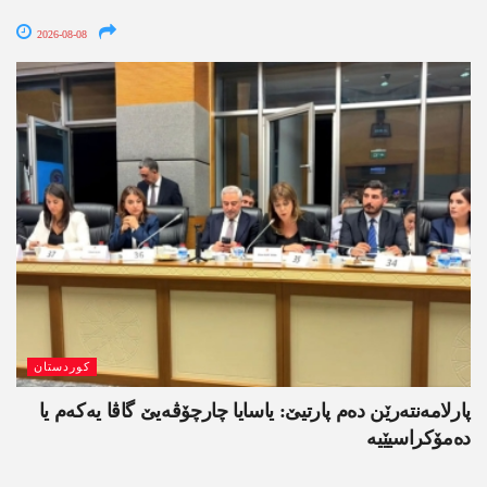
2026-08-08
کوردستان
پارلامەنتەرێن دەم پارتیێ: یاسایا چارچۆڤەیێ گاڤا یەکەم یا
دەمۆکراسیێیە