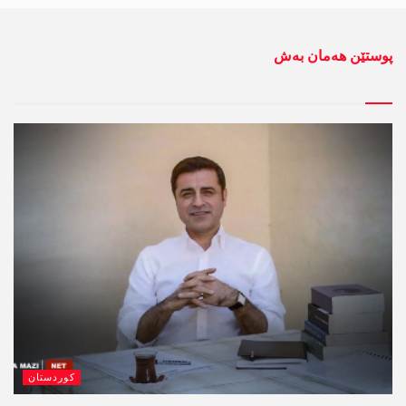
پوستێن ھەمان بەش
کوردستان