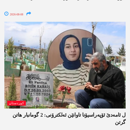
2026-08-08
کوردستان
ل ئامەدێ ئۆپەراسیۆنا تاوانێن ئەلکترۆنی: 2 گومانبار ھاتن
گرتن