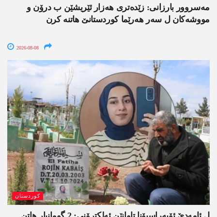
مەسروور بارزانی: زێدەتری ھەزار ئێریشێن ب درۆن و
مووشەکان ل سەر ھەرێما کوردستانێ ھاتنە کرن
2026-08-08
کوردستان
ل ئامەدێ ئۆپەراسیۆنا تاوانێن ئەلکترۆنی: 2 گومانبار ھاتن