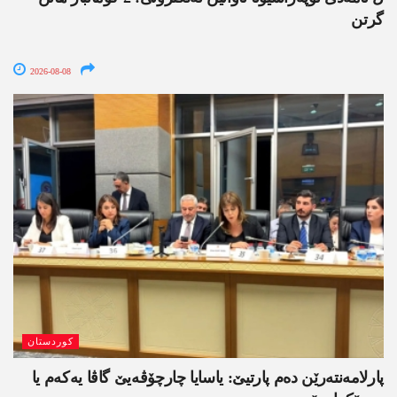
گرتن
2026-08-08
کوردستان
پارلامەنتەرێن دەم پارتیێ: یاسایا چارچۆڤەیێ گاڤا یەکەم یا