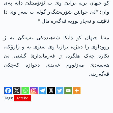
کو جیھان برنە برایێ وێ ب ئۆتۆمبێلێ دایە پەی
وان: “لێ جوانێن شۆرەشگەر گولە ب سەر وی دا
ئاڤێتنە و نەچار بوویە ڤەگەرە مال.”
مەتا جیھان کو دایکا شەھیدەکی یەپەگێ یە ژ
رووداوێ را دبێژە، برازیا وێ سێوی یە و زارۆکە،
نکارە چەک ھلگرە، ژ فەرماندارێ گشتی یێ
ھەسەدێ مەزلووم عەبدی دخوازە کەچکێ
ڤەگەرینە.
Tags:
sereke