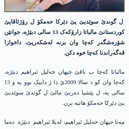
ل گوندێ سوێدیێ یێ دێرکا حەمکۆ ل رۆژئاڤایێ
کوردستانێ مالباتا زارۆکەک 13 سالی دبێژە، جوانێن
شۆرەشگەر کەچا وان برنە لەشکەریێ، داخوازا
ڤەگەراندنا کەچا خوە دکن.
مالباتا کەچا ب ناڤێ جیھان خەلیل ئبراھیم دبێژە،
کەچا وان کو د سالا 2009ێ دا ژ داییک بوو یە و 13
سالی یە، ل پێشیا دەریێ مالێ ل گوندێ سوێدیێ
یێ دێرکا حەمکۆ ھاتیە برن.
مەتا جیھان خەلیل ئبراھیم، لەیلا ئبراھیم دبێژە دەما