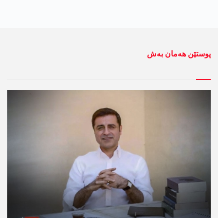
پوستێن ھەمان بەش