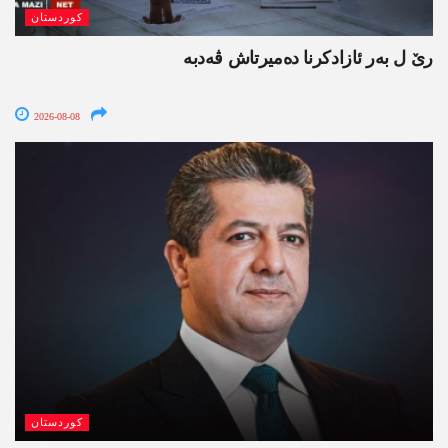
کوردستان
رێ ل بەر ئازادکرنا دەمیرتاش ڤەدبە
2026-08-08
کوردستان