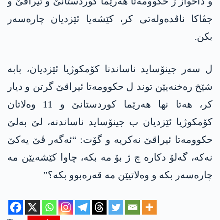
و داخواز ژ حکوومەتا ھەرێما کوردستانێ و ئیراقێ و
جڤاکا ناڤدەولەتی کر، کێشەیا ئێزدیان چارەسەر
بکن.
ل سەر جینۆساید ناساندنا کۆمکوژیا ئێزدیان، بابە
شێخ رەخنەیێن توند ل حکوومەتا ئیراقێ گرتن و دیار
کر، ھەتا نھا ھەرێما کوردستانێ و 11 وەلاتان
کۆمکوژیا ئێزدیان ب جینۆساید ناساندنە، لێ بەلێ
حکوومەتا ئیراقێ نەکریە و گۆت: “ئەگەر ڤێ یەکێ
نەکە، گەلۆ دکارە چ ژ بۆ مە بکە، چاوا کێشەیێن مە
چارەسەر بکە و وەلاتیێن مە قەرەبوو بکە؟”