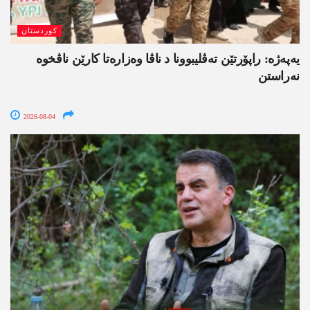
کوردستان
یەپەژە: راپۆرتێن تەڤلیبوونا د ناڤا وەزارەتا کارێن ناڤخوە
نەراستن
2026-08-04