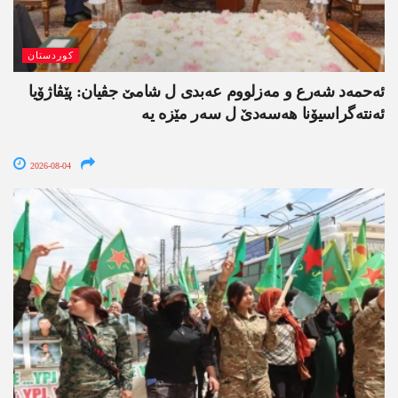
کوردستان
ئەحمەد شەرع و مەزلووم عەبدی ل شامێ جڤیان: پێڤاژۆیا
ئەنتەگراسیۆنا ھەسەدێ ل سەر مێزە یە
2026-08-04