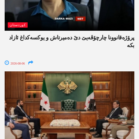
کوردستان
پرۆژەقانوونا چارچۆڤەیێ دێ دەمیرتاش و یوکسەکداغ ئازاد
بکە
2026-08-06