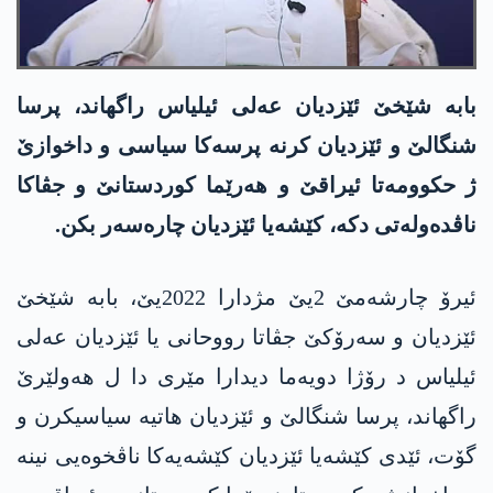
بابە شێخێ ئێزدیان عەلی ئیلیاس راگھاند، پرسا
شنگالێ و ئێزدیان کرنە پرسەکا سیاسی و داخوازێ
ژ حکوومەتا ئیراقێ و ھەرێما کوردستانێ و جڤاکا
ناڤدەولەتی دکە، کێشەیا ئێزدیان چارەسەر بکن.
ئیرۆ چارشەمێ 2یێ مژدارا 2022یێ، بابە شێخێ
ئێزدیان و سەرۆکێ جڤاتا رووحانی یا ئێزدیان عەلی
ئیلیاس د رۆژا دویەما دیدارا مێری دا ل ھەولێرێ
راگھاند، پرسا شنگالێ و ئێزدیان ھاتیە سیاسیکرن و
گۆت، ئێدی کێشەیا ئێزدیان کێشەیەکا ناڤخوەیی نینە