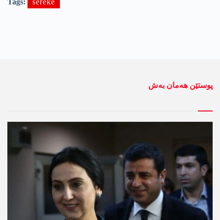
Tags:
sereke
پوستێن ھەمان بەش