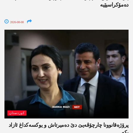
دەمۆکراسیێیە
2026-08-08
کوردستان
پرۆژەقانوونا چارچۆڤەیێ دێ دەمیرتاش و یوکسەکداغ ئازاد
بکە