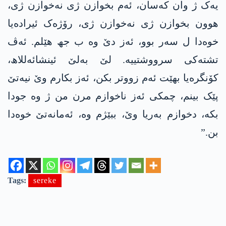
یەک ژ وان کەسان، ئەم بخوازن ژی نەخوازن ژی،
ھوون بخوازن ژی نەخوازن ژی، رۆژەک ئیرادەیا
خوەدا ل سەر بوو، ئەز دێ وە ب جھ ھێلم. ئەڤ
تشتەکی سرووشتییە. لێ بەلێ ئینشائەللاھ،
کۆنگرەیا بهێت ئەم زووتر بکن، ئەز بکارم وێ نیەتێ
پێک بینم، چمکی ئەز ناخوازم مرن من ژ وە جودا
بکە، دخوازم بەریا وێ، ببێژم وە، ئەمانەتێ خوەدا
بن.”
Tags:
sereke