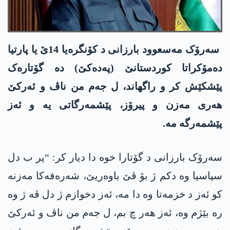
سەرۆک مەسعوود بارزانی د کۆنگرەیا 14ێ یا پارتیا
دەمۆکراتا کوردستانێ (پەدەکێ) دە گۆتارەک
پێشکێش کر و راگھاند، ل جەم من ناڤ و ئەرکێ
ھەری مەزن و پیرۆز، پێشمەرگاتی یە و ئەز
پێشمەرگە مە.
سەرۆک بارزانی د گۆتارا خوە دا دیار کر: “پر ب دل
سپاسیا وە دکم ژ بۆ ڤێ باوەریێ، شەرەفەکا مەزنە
کو ئەز د خزمەتا وە دا مە، ئەز دخوازم ژ دل ڤە ژ وە
رە بێژم وە، ئەز ھەر چ بم، ل جەم من ناڤ و ئەرکێ