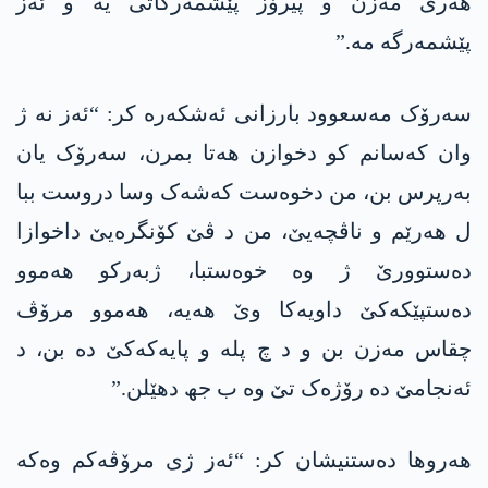
ھەری مەزن و پیرۆز پێشمەرگاتی یە و ئەز
پێشمەرگە مە.”
سەرۆک مەسعوود بارزانی ئەشکەرە کر: “ئەز نە ژ
وان کەسانم کو دخوازن ھەتا بمرن، سەرۆک یان
بەرپرس بن، من دخوەست کەشەک وسا دروست ببا
ل ھەرێم و ناڤچەیێ، من د ڤێ کۆنگرەیێ داخوازا
دەستوورێ ژ وە خوەستبا، ژبەرکو ھەموو
دەستپێکەکێ داویەکا وێ ھەیە، ھەموو مرۆڤ
چقاس مەزن بن و د چ پلە و پایەکەکێ دە بن، د
ئەنجامێ دە رۆژەک تێ وە ب جھ دھێلن.”
ھەروھا دەستنیشان کر: “ئەز ژی مرۆڤەکم وەکە