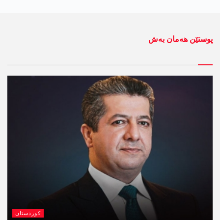
پوستێن ھەمان بەش
کوردستان