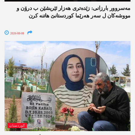
مەسروور بارزانی: زێدەتری ھەزار ئێریشێن ب درۆن و
مووشەکان ل سەر ھەرێما کوردستانێ ھاتنە کرن
2026-08-08
کوردستان