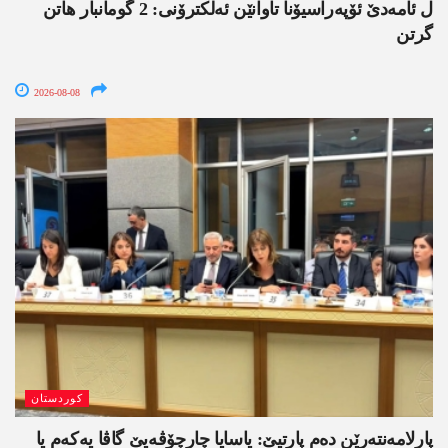
ل ئامەدێ ئۆپەراسیۆنا تاوانێن ئەلکترۆنی: 2 گومانبار ھاتن
گرتن
2026-08-08
کوردستان
پارلامەنتەرێن دەم پارتیێ: یاسایا چارچۆڤەیێ گاڤا یەکەم یا