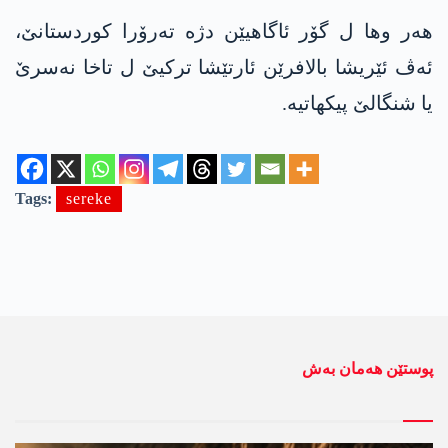
هەر وها ل گۆر ئاگاهیێن دژە تەرۆرا کوردستانێ،
ئەڤ ئێریشا بالافرێن ئارتێشا ترکیێ ل تاخا نەسرێ
یا شنگالێ پیکهاتیە.
Tags:
sereke
پوستێن ھەمان بەش