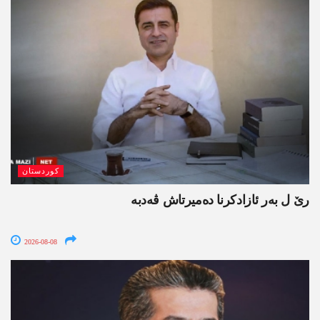
کوردستان
رێ ل بەر ئازادکرنا دەمیرتاش ڤەدبە
2026-08-08