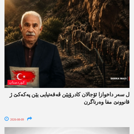
کوردستان
ل سەر داخوازا ئۆجالان کادرۆیێن ڤەقەتیایی یێن پەکەکێ ژ
قانوونێ مفا وەرناگرن
2026-08-09