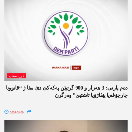
کوردستان
دەم پارتی: 3 ھەزار و 900 گرتیێن پەکەکێ دێ مفا ژ “قانوونا
چارچۆڤەیا پێڤاژۆیا ئاشتیێ” وەرگرن
2026-08-09