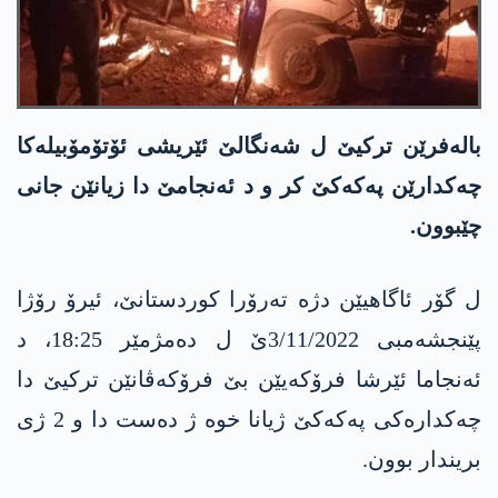
بالەفرێن ترکیێ ل شەنگالێ ئێریشی ئۆتۆمۆبیلەکا
چەکدارێن پەکەکێ کر و د ئەنجامێ دا زیانێن جانی
چێبوون.
ل گۆر ئاگاهیێن دژە تەرۆرا کوردستانێ، ئیرۆ رۆژا
پێنجشەمبی 3/11/2022ێ ل دەمژمێر 18:25، د
ئەنجاما ئێرشا فرۆکەیێن بێ فرۆکەڤانێن ترکیێ دا
چەکدارەکی پەکەکێ ژیانا خوە ژ دەست دا و 2 ژی
بریندار بوون.