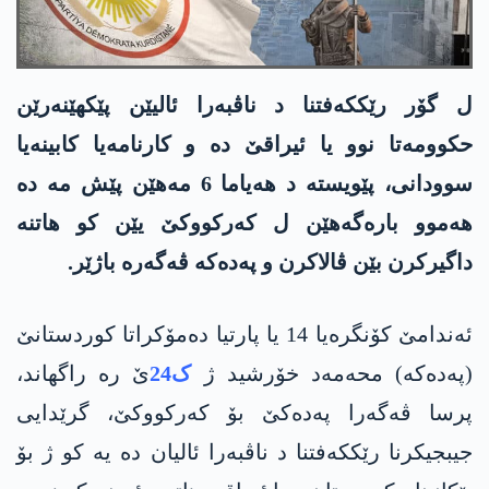
ل گۆر رێکكەفتنا د ناڤبەرا ئالیێن پێکهێنەرێن
حكوومه‌تا نوو یا ئیراقێ دە و کارنامەیا کابینەیا
سوودانی، پێویسته‌ د هەیاما 6 مەهێن پێش مه‌ دە
هەموو بارەگەهێن ل کەرکووکێ یێن کو هاتنە
داگیرکرن بێن ڤالاکرن و په‌ده‌كه‌ ڤەگەرە باژێر.
ئەندامێ کۆنگرەیا 14 یا پارتیا دەمۆکراتا کوردستانێ
(په‌ده‌كه‌) محەمەد خۆرشید ژ
ک24
ێ رە راگهاند،
پرسا ڤەگەرا په‌ده‌كێ بۆ کەرکووکێ، گرێدایی
جیبجیکرنا رێکكەفتنا د ناڤبەرا ئالیان دە یە کو ژ بۆ