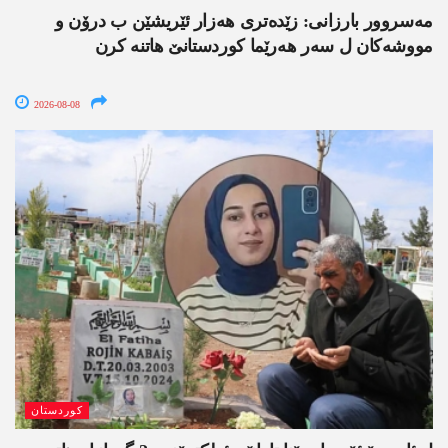
مەسروور بارزانی: زێدەتری ھەزار ئێریشێن ب درۆن و
مووشەکان ل سەر ھەرێما کوردستانێ ھاتنە کرن
2026-08-08
کوردستان