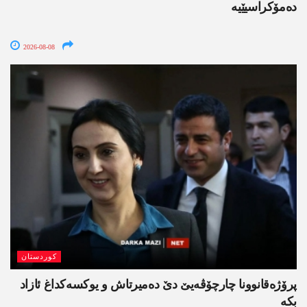
دەمۆکراسیێیە
2026-08-08
کوردستان
پرۆژەقانوونا چارچۆڤەیێ دێ دەمیرتاش و یوکسەکداغ ئازاد
بکە