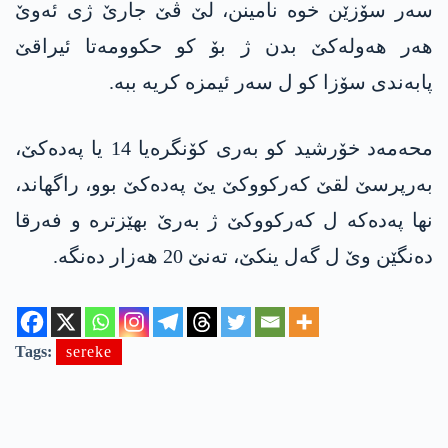
سەر سۆزێن خوە نامینن، لێ ڤێ جارێ ژی ئەوێ
هەر هەولەكێ بدن ژ بۆ کو حكوومه‌تا ئیراقێ
پابەندی سۆزا کو ل سەر ئیمزە کریە ببە.
محەمەد خۆرشید کو بەری کۆنگرەیا 14 یا په‌ده‌كێ،
بەرپرسێ لقێ کەرکووکێ یێ په‌ده‌كێ بوو، راگهاند،
نها په‌ده‌كه‌ ل کەرکووکێ ژ بەرێ بهێزترە و فەرقا
دەنگێن وێ ل گەل ینکێ، تەنێ 20 هەزار دەنگە.
Tags:
sereke