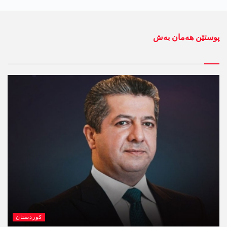
پوستێن ھەمان بەش
کوردستان