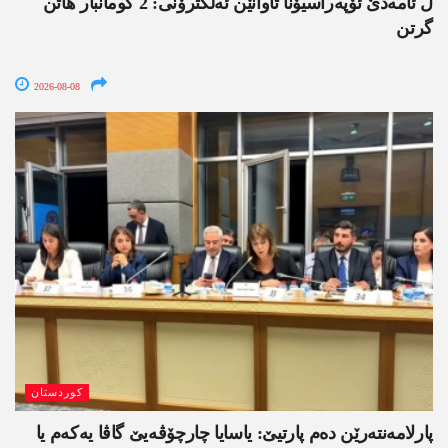
ل ئامەدێ ئۆپەراسیۆنا تاوانێن ئەلکترۆنی: 2 گومانبار ھاتن
گرتن
2026-08-08
کوردستان
پارلامەنتەرێن دەم پارتیێ: یاسایا چارچۆڤەیێ گاڤا یەکەم یا