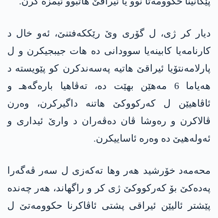
پێکانینا حكوومه‌تا نوو یا ئیراقێ هاتبوو ئیمزە کرن.
دیار کر ژی، ل گۆری وێ رێکكەفتنێ، ئەو خال د
کارنامەیا کابینەیا سوودانی دە هات جیبجیکرن و ل
پارلامەنتۆیا ئیراقێ هاتیە پەسەندکرن کو پێویسته‌ د
هەیاما 6 مەهێن بهێت دە، تەڤاهیا بارەگەهـ و
ئاڤاهیێن ل کەرکووکێ هاتنە داگیرکرن، وەرن
ڤالاکرن و رەوشا ڤان دەڤەران د وارێ ئیداری و
ئەولەهیێ دە وەرە ئاساییکرن.
محەمەد خۆرشید هەر وها تەکەزی ل سەر ڤەگەرا
په‌ده‌كێ بۆ کەرکووکێ ژی کر و راگهاند، هەر چەندە
پێشتر ئالیێن ئیراقی پشتی ئاڤاکرنا حكوومه‌تێ ل