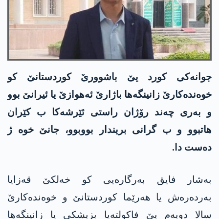
جوانەکی کورد یێ باشوورێ کوردستانێ کو
خوەندەکارێ زانینگەھا باژارێ ئەھوازێ یا ئیرانێ بوو
و بەری چەند رۆژان راستی ئێرشەکا ب کێران
ھاتبوو و ب گرانی بریندار بووبوو، جانێ خوە ژ
دەست دا.
بەشار فایق بەرگارەیی کو خەلکێ قەزایا
بەردەرەش یا ھەرێما کوردستانێ و خوەندەکارێ
سالا دویەم یێ فاکولتەیا بزیشکی یا زانینگەھا