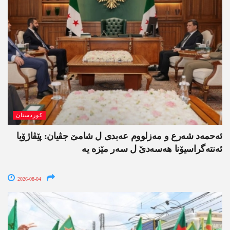
کوردستان
ئەحمەد شەرع و مەزلووم عەبدی ل شامێ جڤیان: پێڤاژۆیا
ئەنتەگراسیۆنا ھەسەدێ ل سەر مێزە یە
2026-08-04