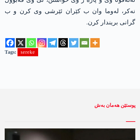
نەکر، لەوما وان ب کێران ئێرشی وی کرن و ب
گرانی بریندار کرن.
Tags:
sereke
پوستێن ھەمان بەش