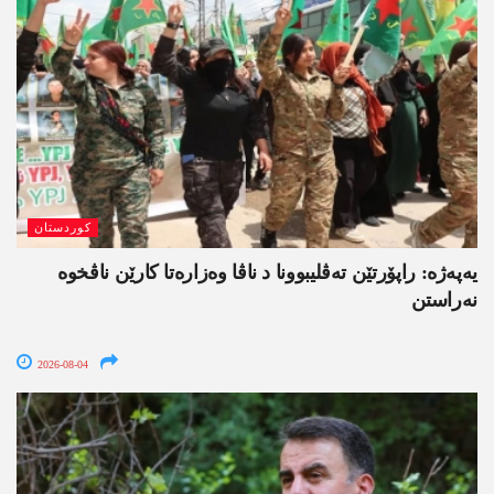
کوردستان
یەپەژە: راپۆرتێن تەڤلیبوونا د ناڤا وەزارەتا کارێن ناڤخوە
نەراستن
2026-08-04