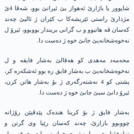
شاپوور یا باژارێ ئەھواز یێ ئیرانێ بوو، شەڤا 4ێ
مژدارێ راستی ئێریشەکا ب کێران ژ ئالیێ چەند
کەسان ڤە ھاتبوو و ب گرانی بریندار بووبوو، ئیرۆ ل
نەخوەشخانەیێ جانێ خوە ژ دەست دا.
محەمەد مەھدی کو ھەڤالێ بەشار فایقە و ل
نەخوەشخانەیێ ب بەشار فایق رە بوو ئەشکەرە کر،
پشتی کو 4 نەشتەرگەری ژ بۆ بەشار ھاتن کرن،
ئیرۆ دانێ سبێ جانێ خوە ژ دەست دا.
بەشار فایق ژ بۆ کرینا ھندەک پێدڤیێن رۆژانە
چووبوو بازارێ، چەند کەسان رێیا وی گرتن و
تەلەفۆنا وی و پارە ژ وی خواستن، لێ وی قەبوول