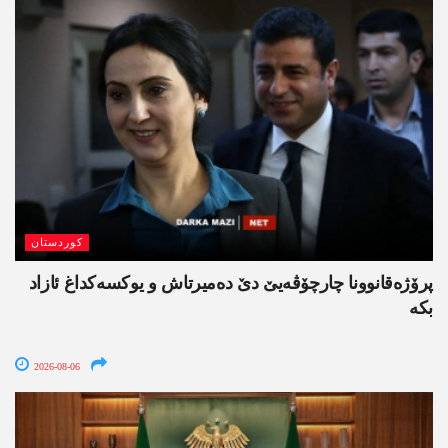
کوردستان
پرۆژەقانوونا چارچۆڤەیێ دێ دەمیرتاش و یوکسەکداغ ئازاد
بکە
2026-08-06