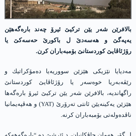
بالافرێن شەر یێن ترکیێ ئیرۆ چەند بارەگەهێن
یه‌په‌گێ و هه‌سه‌دێ ل باکورێ حەسەکێ یا
رۆژئاڤایێ کوردستانێ بۆمبەباران کرن.
مەدیایا نێزیکی هێزێن سووریەیا ده‌مۆكراتیك و
رێڤەبەریا خوەسەر یا رۆژئاڤایێ کوردستانێ
راگهاندیە، بالافرێن شەر یێن ترکیێ ئیرۆ بارەگەها
هێزێن یەکینەیێن ئانتی تەرۆرێ (YAT) و هەڤپەیمانیا
ناڤدەولەتی بۆمبەباران کرنە.
ل گۆر هەمان چاڤکانیان، د ئێرشێ دە “بارەگەهەکە