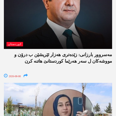
کوردستان
مەسروور بارزانی: زێدەتری ھەزار ئێریشێن ب درۆن و
مووشەکان ل سەر ھەرێما کوردستانێ ھاتنە کرن
2026-08-08