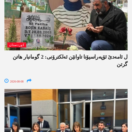
کوردستان
ل ئامەدێ ئۆپەراسیۆنا تاوانێن ئەلکترۆنی: 2 گومانبار ھاتن
گرتن
2026-08-08