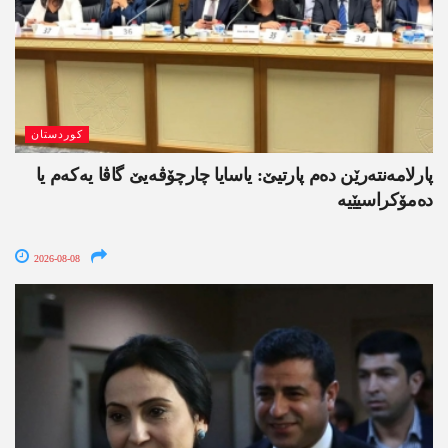
کوردستان
پارلامەنتەرێن دەم پارتیێ: یاسایا چارچۆڤەیێ گاڤا یەکەم یا
دەمۆکراسیێیە
2026-08-08