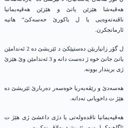
هەڤبەشا هێزێن یاتێ و هێزێن هەڤپەیمانیا
ناڤنەتەوەیی یا ل باکورێ حەسەکێ” هاتیە
ئارمانجکرن.
ل گۆر زانیاریێن دەستپێکێ د ئێریشێ دە 2 ئەندامێن
یاتێ جانێ خوە ژ دەست دانە و 3 ئەندامێن وێ هێزێ
ژی بریندار بوونە.
هه‌سه‌دێ و رێڤەبەریا خوەسەر دەربارێ ئێریشێ دە
هێژ ت داخویانی نەدانە.
هەڤپەیمانیا ناڤدەولەتی یا دژی داعشێ ژی هێژ ت
ئاگاهیەک ل سەر ئێریشێ بەلاڤ نەکریە.