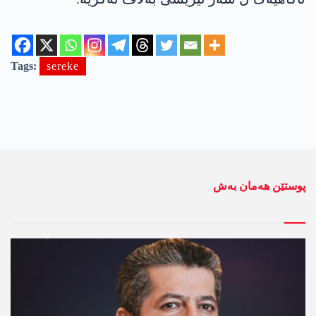
Tags:
sereke
پوستێن ھەمان بەش