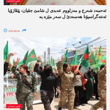
کوردستان
ئەحمەد شەرع و مەزلووم عەبدی ل شامێ جڤیان: پێڤاژۆیا
ئەنتەگراسیۆنا ھەسەدێ ل سەر مێزە یە
2026-08-04
کوردستان