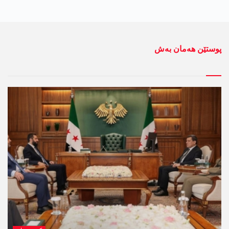
پوستێن ھەمان بەش