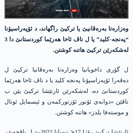
وەزارەتا بەرەڤانیێ یا ترکیێ راگھاند، د ئۆپەراسیۆنا
“پەنجە-کلید” یا ل ناڤ ئاخا ھەرێما کوردستانێ دا 3
لەشکەرێن ترکیێ ھاتنە کوشتن.
ل گۆری داخویانیا وەزارەتا بەرەڤانیا ترکیێ ل
دەڤەرا ئۆپەراسیۆنا پەنجە کلید یا د ناڤ ئاخا ھەرێما
کوردستانێ دە، لەشکەرێن ئارتێشا ترکیێ یێن ب
ناڤێن «دوابەی ئۆنور ئۆزتورکمەن و ئیسمایل ئونال
و موستەفا یلدز» ھاتنە کوشتن.
ئارتێشا ترکیێ رۆژا 17ێ نیسانا 2022یێ ل ناڤچەیێن