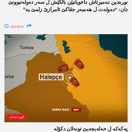
نورەدین دەمیرتاش داخویانیێن بالکێش ل سەر دەولەتبوونێ
دان: “دەولەت ل ھەمبەر جڤاکێ ئامرازێ زلمێ یە”
2026-08-04
کوردستان
پەکەکە ل حەلەبجەیێ تونەلان دکۆلە