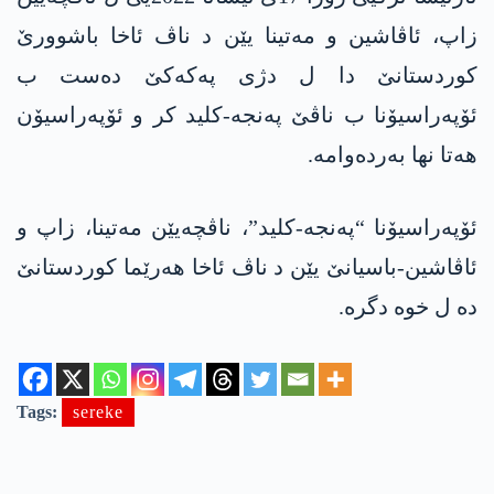
زاپ، ئاڤاشین و مەتینا یێن د ناڤ ئاخا باشوورێ
کوردستانێ دا ل دژی پەکەکێ دەست ب
ئۆپەراسیۆنا ب ناڤێ پەنجە-کلید کر و ئۆپەراسیۆن
ھەتا نھا بەردەوامە.
ئۆپەراسیۆنا “پەنجە-کلید”، ناڤچەیێن مەتینا، زاپ و
ئاڤاشین-باسیانێ یێن د ناڤ ئاخا ھەرێما کوردستانێ
دە ل خوە دگرە.
Tags:
sereke