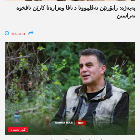
یەپەژە: راپۆرتێن تەڤلیبوونا د ناڤا وەزارەتا کارێن ناڤخوە
نەراستن
2026-08-04
کوردستان