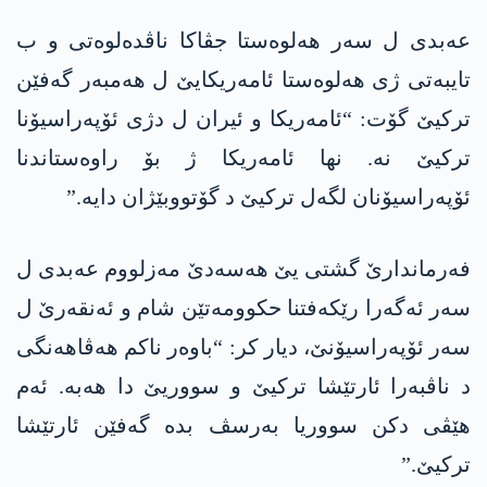
عەبدی ل سەر ھەلوەستا جڤاکا ناڤدەلوەتی و ب
تایبەتی ژی ھەلوەستا ئامەریکایێ ل ھەمبەر گەفێن
ترکیێ گۆت: “ئامەریکا و ئیران ل دژی ئۆپەراسیۆنا
ترکیێ نە. نھا ئامەریکا ژ بۆ راوەستاندنا
ئۆپەراسیۆنان لگەل ترکیێ د گۆتووبێژان دایە.”
فەرماندارێ گشتی یێ ھەسەدێ مەزلووم عەبدی ل
سەر ئەگەرا رێکەفتنا حکوومەتێن شام و ئەنقەرێ ل
سەر ئۆپەراسیۆنێ، دیار کر: “باوەر ناکم ھەڤاھەنگی
د ناڤبەرا ئارتێشا ترکیێ و سووریێ دا ھەبە. ئەم
ھێڤی دکن سووریا بەرسڤ بدە گەفێن ئارتێشا
ترکیێ.”