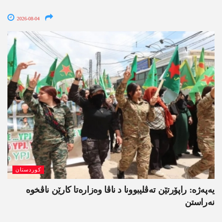
2026-08-04
کوردستان
یەپەژە: راپۆرتێن تەڤلیبوونا د ناڤا وەزارەتا کارێن ناڤخوە
نەراستن