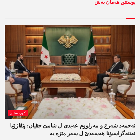
پوستێن ھەمان بەش
کوردستان
ئەحمەد شەرع و مەزلووم عەبدی ل شامێ جڤیان: پێڤاژۆیا
ئەنتەگراسیۆنا ھەسەدێ ل سەر مێزە یە