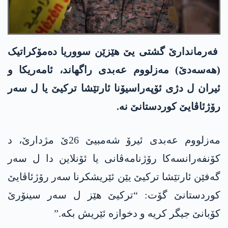
فەرماندارێ گشتی یێ ھێزێن سووریا دەمۆکراتیک
(ھەسەدێ) مەزلووم عەبدی راگھاند، ئامەریکا و
ئیران ل دژی ئۆپەراسیۆنا ئارتێشا ترکیێ یا ل سەر
رۆژئاڤایێ کوردستانێ نە.
مەزلووم عەبدی ئیرۆ شەمبیێ 26ێ مژدارێ، د
کۆنفەرانسەکا رۆژنامەڤانی یا ئۆنلاین دا ل سەر
گەفێن ئارتێشا ترکیێ یێن ئێریشکرنا سەر رۆژئاڤایێ
کوردستانێ گۆت: “ترکیێ ھێز ل سەر سینۆرێ
کۆبانێ جیگر کریە و دخوازە ئێریش بکە.”