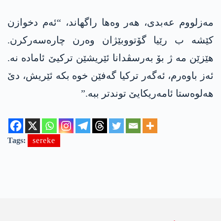
مەزلووم عەبدی، هەر وەها راگهاند، “ئەم دخوازن
کێشە ب رێیا گۆتووبێژان وەرن چارەسەرکرن.
ھێزێن مە ژ بۆ بەرسڤدانا ئێریشێن ترکیێ ئامادە نە.
ئەز باوەرم، ئەگەر ترکیا گەفێن خوە بکە ئێریش، دێ
ھەلوەستا ئامەریکایێ توندتر ببە.”
Tags:
sereke