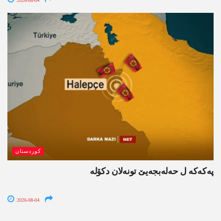
2026-08-04
کوردستان
پەکەکە ل حەلەبجەیێ تونەلان دکۆلە
2026-08-04