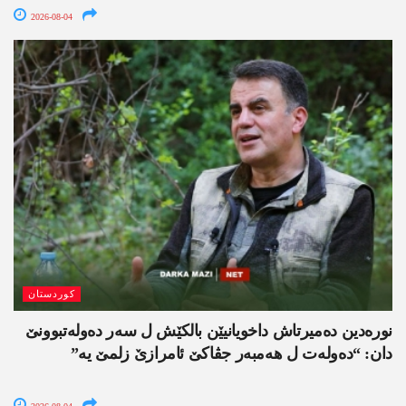
2026-08-04
کوردستان
نورەدین دەمیرتاش داخویانیێن بالکێش ل سەر دەولەتبوونێ
دان: “دەولەت ل ھەمبەر جڤاکێ ئامرازێ زلمێ یە”