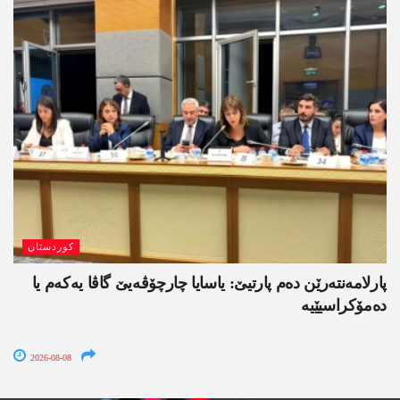
کوردستان
پارلامەنتەرێن دەم پارتیێ: یاسایا چارچۆڤەیێ گاڤا یەکەم یا
دەمۆکراسیێیە
2026-08-08