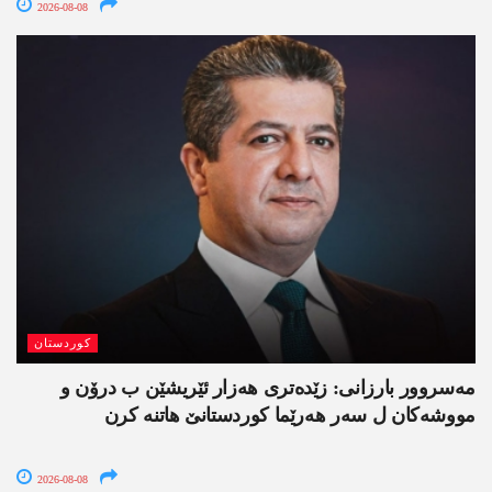
2026-08-08
کوردستان
مەسروور بارزانی: زێدەتری ھەزار ئێریشێن ب درۆن و
مووشەکان ل سەر ھەرێما کوردستانێ ھاتنە کرن
2026-08-08