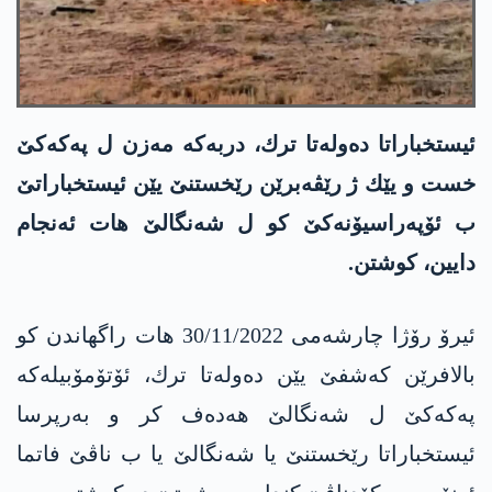
ئیستخباراتا ده‌وله‌تا ترك، دربه‌كه‌ مه‌زن ل په‌كه‌كێ
خست و یێك ژ رێڤه‌برێن رێخستنێ یێن ئیستخباراتێ
ب ئۆپەراسیۆنەکێ کو ل شەنگالێ هات ئه‌نجام
دایین، كوشتن.
ئیرۆ رۆژا چارشه‌می 30/11/2022 هات راگهاندن كو
بالافرێن كه‌شفێ یێن ده‌وله‌تا ترك، ئۆتۆمۆبیله‌كه‌
په‌كه‌كێ ل شه‌نگالێ هه‌ده‌ف كر و به‌رپرسا
ئیستخباراتا رێخستنێ یا شه‌نگالێ یا ب ناڤێ فاتما