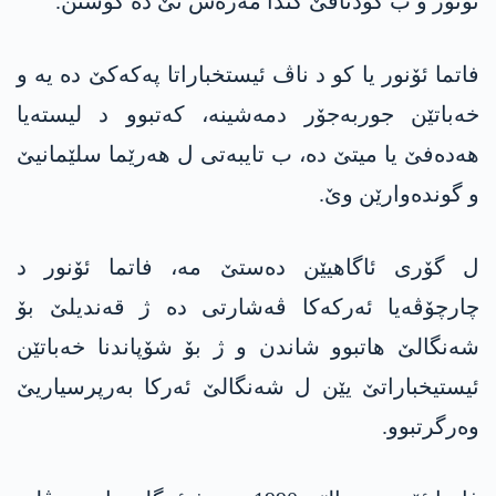
ئونۆر و ب كۆدناڤێ كندا مه‌ره‌ش تێ ده‌ كوشتن.
فاتما ئۆنور یا کو د ناڤ ئیستخباراتا په‌كه‌كێ ده‌ یە و
خەباتێن جوربەجۆر دمەشینە، كه‌تبوو د لیستەیا
هەدەفێ یا میتێ ده‌، ب تایبەتی ل هەرێما سلێمانیێ
و گوندەوارێن وێ.
ل گۆری ئاگاهیێن ده‌ستێ مه‌، فاتما ئۆنور د
چارچۆڤەیا ئه‌ركه‌كا ڤەشارتی ده‌ ژ قەندیلێ بۆ
شەنگالێ هاتبوو شاندن و ژ بۆ شۆپاندنا خەباتێن
ئیستیخباراتێ یێن ل شەنگالێ ئه‌ركا بەرپرسیاریێ
وه‌رگرتبوو.