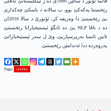
فاتما ئۆنور د سالێن 1990ی دە ژ ئینگلیستانێ تەڤلی
رێخستنا په‌كه‌كێ بوو، ب سالانه‌ د باسکێ چەکداری
یێ رێخستنێ دا وەزیفە کر، ئۆنورێ د سالا 2016ان
دە د ناڤا NLP یێ ده‌ ئانگۆ ئیستیخباراتا رێخستنێ
ئانین ئاستا بەرپرسیاریێ، وێ ل سەر ئیستیخباراتێ
پەروەردە ددا ئەندامێن رێخستنێ.
Tags:
sereke