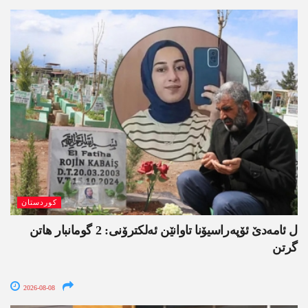
کوردستان
ل ئامەدێ ئۆپەراسیۆنا تاوانێن ئەلکترۆنی: 2 گومانبار ھاتن
گرتن
2026-08-08