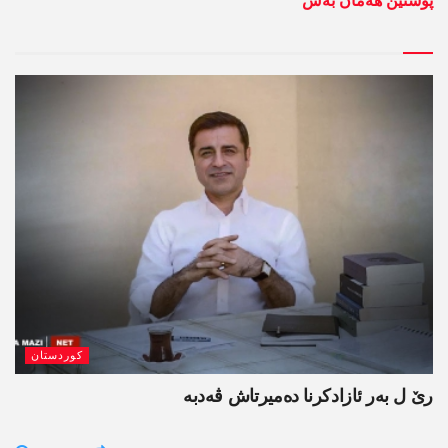
پوستێن ھەمان بەش
کوردستان
رێ ل بەر ئازادکرنا دەمیرتاش ڤەدبە