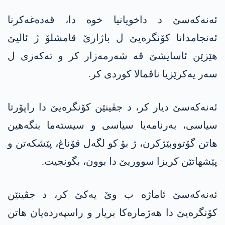
ئەنەکەسێ د داخویانیا خوە دا، قەدەغەکرنا
ئەنجامدانا کۆنگرەیێ ل باژارێ قامشلۆ ژ ئالیێ
ھێزێن ئاسایشێ ڤە شەرمەزار کر و تەکەزی ل
سەر یەکرێزیا ناڤمالا کوردی کر.
ئەنەکەسێ دیار کر، د جڤینێن کۆنگرەیێ دا راپۆرتا
سیاسی، بەرنامەیا سیاسی و سیستەما بنگەھین
ھاتن گۆتووبێژکرن، ژ بۆ کو لگەل قۆناغ، پێشکەتن و
پێشھاتێن کریزا سووریێ دا بوون، بگونجیت.
ئەنەکەسێ ئاماژە ب وێ یەکێ کر، د جڤینێن
کۆنگرەیێ دا ھەژمارەکا بریار و راسپەردەیان ھاتن