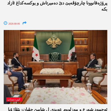
پرۆژەقانوونا چارچۆڤەیێ دێ دەمیرتاش و یوکسەکداغ ئازاد
بکە
2026-08-06
کوردستان
ئەحمەد شەرع و مەزلووم عەبدی ل شامێ جڤیان: پێڤاژۆیا