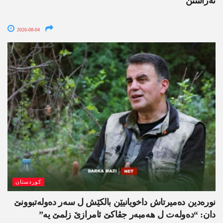
نەراستن
2026-08-04
کوردستان
نورەدین دەمیرتاش داخویانیێن بالکێش ل سەر دەولەتبوونێ
دان: “دەولەت ل ھەمبەر جڤاکێ ئامرازێ زلمێ یە”