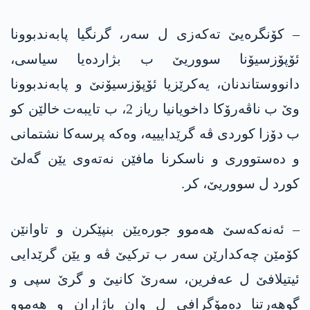
– کۆنگرەیێ تەکەزی ل سەر، گرنگیا پابەندبوونا
ئۆپۆزسیۆنا سووریێ ب بژاردەیا سیاسی،
دانووستاندنان، یەکرێزیا ئۆپۆزسیۆنێ و پابەندبوونا
وێ ب ناڤەرۆکا داخویانیا ریاز 2، ب تایبەت خالێن کو
ب دۆزا کوردی ڤە گرێدایییە، وەکە پرسەکا نشتمانی
و دەستووری و ناسکرنا مافێن نەتەوی یێن گەلێ
کورد ل سووریێ، کر.
– ئەنەکەسێ ھەموو جورەیێن بنپێکرن و تاوانێن
کۆمێن چەکدارێن سەر ب ترکیێ ڤە و یێن گرێدایی
ئیتیلافێ ل عەفرین، سەرێ کانیێ و گرێ سپی و
گوھەرتنا دەمۆگرافی ل وان باژاران و ھەموو