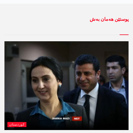
پوستێن ھەمان بەش
کوردستان