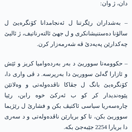
دان، ژ وان:
– بەشداران رێگرتنا ل ئەنجامدانا کۆنگرەیێ ل
سالۆنا دەستنیشانکری و ل جھێ ئالتەرناتیف، ژ ئالیێ
چەکدارێن پەیەدێ ڤە شەرمەزار کرن.
– حکوومەتا سووریێ د بەر بەردەوامیا کریز و ئێش
و ئازارا گەلێ سووریێ دا بەرپرسە. د ڤی واری دا،
کۆنگرەیێ بانگ ل جڤاکا ناڤدەولەتی و وەلاتێن
پێوەندیدار کر کو ب ئەرکێ خوە رابن، رێیا
چارەسەریا سیاسی ئاکتیڤ بکن و فشارێ ل رێژیما
سووریێ بکن، تا کو بریارێن ناڤدەولەتی و د سەری
دا بریارا 2254 جێبەجێ بکە.