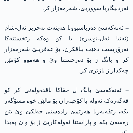
ئەردنیگاریا سووریێ، شەرمەزار کر.
– ئەنەکەسێ دەرباسبوونا ھەیئەت تەحریر ئەل-شام
(ئەنیا ئەل-نوسرە) یا کو وەکە رێخستنەکا
تەرۆریست دهێت بناڤکرن، بۆ عەفرینێ شەرمەزار
کر و بانگ ژ بۆ دەرخستنا وێ و ھەموو کۆمێن
چەکدار ژ باژێری کر.
– ئەنەکەسێ بانگ ل جڤاکا ناڤدەولەتی کر کو
ڤەگەرەکە ئەولە یا کۆچبەران بۆ مالێن خوە مسۆگەر
بکە، رێڤەبەریا ھەرێمێ رادەستی خەلکێ وێ یێن
رەسەن بکە و پاراستنا ئەولەکاریێ ژ بۆ وان پەیدا
بکە.