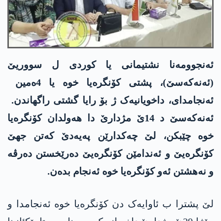
ئەنجوومەنا نشتیمانی یا کوردی ل سووریێ
(ئەنەکەسێ)، پشتی کۆنگرەیا خوە یا 4ەمین
ئەنجامدای، داخویانیەک ژ بۆ رایا گشتی راگھاندن.
ئەنەکەسێ د 14ێ مژدارێ دا ھەولدان کۆنگرەیا
خوە چێبکن، لێ چەکدارێن پەیەدێ کەتن جھێ
کۆنگرەیێ و ئەندامێن کۆنگرەیێ دەرێخستن دەرڤە
و نەھشتن ئەو کۆنگرەیا خوە ئەنجام بدەن.
لێ پشترا ب ئاوایەک دن کۆنگرەیا خوە ئەنجامدا و