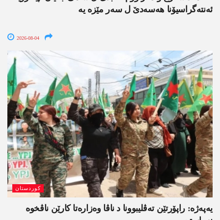
ئەنتەگراسیۆنا ھەسەدێ ل سەر مێزە یە
2026-08-04
کوردستان
یەپەژە: راپۆرتێن تەڤلیبوونا د ناڤا وەزارەتا کارێن ناڤخوە