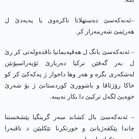
–ئەنەکەسێ دەستھلاتا تاکرەوی یا پەیەدێ ل
ھەرێمێ شەرمەزار کر.
– ئەنەکەسێ بانگ ل ھەڤپەیمانیا ناڤدەولەتی کر رێ
ل بەر گەفێن ترکیا دەربارێ ئۆپەراسیۆنێن
لەشکەری بگرە و ھەر وھا داخواز ژ پەکەکێ کر کو
خاکا رۆژئاڤا و باشوورێ کوردستانێ ژ بۆ شەرێ
خوەیێ لگەل ترکیێ دا بکار نەیینە.
– ئەنەکەسێ بال کشاند سەر گرینگیا پێشخستنا
چاندا پێکڤەژیانێ و خورتکرنا تێکلیێن د ناڤبەرا