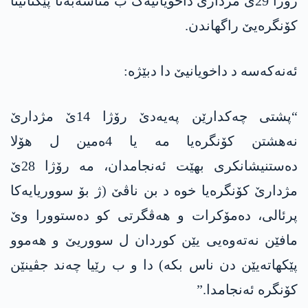
رۆژا 29ێ مژدارێ داخویانیەک ب مناسەبەتا پێکئانینا
کۆنگرەیێ راگھاندن.
ئەنەکەسە د داخویانیێ دا دبێژە:
“پشتی چەکدارێن پەیەدێ رۆژا 14ێ مژدارێ
نەھشتن کۆنگرەیا مە یا 4ەمین ل ھۆلا
دەستنیشانکری بهێت ئەنجامدان، مە رۆژا 28ێ
مژدارێ کۆنگرەیا خوە د بن ناڤێ (ژ بۆ سووریایەکا
پرئالی، دەمۆکرات و ھەڤگرتی کو دەستوورا وێ
مافێن نەتەوەیی یێن کوردان ل سووریێ و ھەموو
پێکھاتەیێن دن ناس بکە) دا و ب رێیا چەند جڤینێن
کۆنگرە ئەنجامدا.”