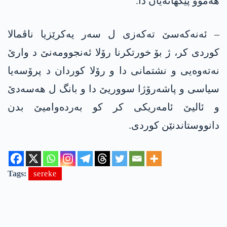
ھەموو پێکھاتەیان دا.
– ئەنەکەسێ تەکەزی ل سەر یەکرێزیا ناڤمالا
کوردی کر، ژ بۆ خورتکرنا رۆلا ئەنجوومەنێ د وارێ
نەتەوەیی و نشتمانی دا و رۆلا کوردان د پرۆسەیا
سیاسی و پاشەرۆژا سووریێ دا و بانگ ل ھەسەدێ
و ئالیێ ئامەریکی کر کو بەردەوامیێ بدن
دانووستاندنێن کوردی.
Tags:
sereke