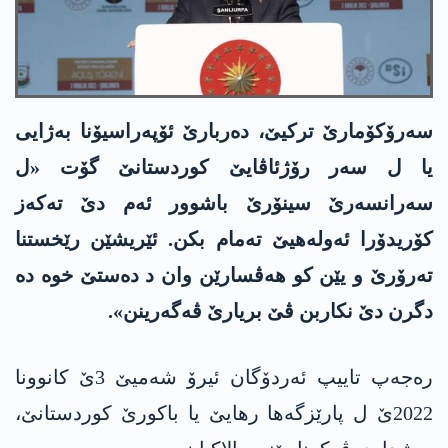
سەرۆکۆمارێ ترکیێ، دەربارێ ئۆپەراسیۆنا بەژایی
یا ل سەر رۆژئاڤایێ کوردستانێ گۆت «ل
سەرانسەرێ سینۆرێ باشوور ئەم دێ تەکەز
کۆریدۆرا ئەولەهیێ تەمام بکن. ئێریشێن رێخستنا
تەرۆرێ و یێن کو هەڤسارێن وان د دەستێ خوە دە
دگرن دێ نکاربن ڤێ بریارێ ڤەگەرینن».
رەجەپ تاییپ ئەردۆگان ئیرۆ شەمیێ 3ێ کانوونا
2022ێ ل پارێزگەها رهایێ یا باکورێ کوردستانێ،