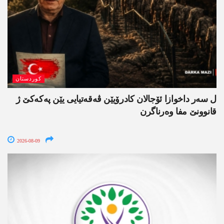
کوردستان
ل سەر داخوازا ئۆجالان کادرۆیێن ڤەقەتیایی یێن پەکەکێ ژ
قانوونێ مفا وەرناگرن
2026-08-09