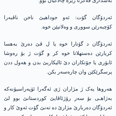
بەشداری ڤەکرنا رێزە چالاکیان بوو.
ئەردۆگان گۆت: ئەو جوداهیێ ناخن ناڤبەرا
کۆچبەرێن سووری و وەلاتیێن خوە.
ئەردۆگان د گۆتارا خوە یا ل ڤێ دەرێ بەهسا
کریارێن دەستهلاتا خوە کر و گۆت ژ بۆ رەوشا
ئابۆری یا جۆتکاران دێ ئالیکاریێ بدن و هەول ددن
پرسگرێکێن وان چارەسەر بکن.
هەروها یەک ژ مژاران ژی ئەگەرا ئۆپەراسیۆنەکە
بەژاهـی بۆ سەر رۆژئاڤایێ کوردستانێ بوو لێ
ئەردۆگان دەربارێ مژارێ دە تەنێ گۆت ئەوێ کار و