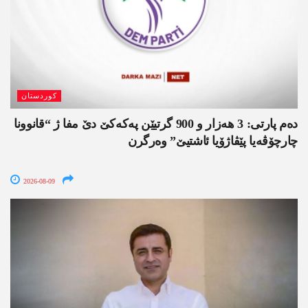
کوردستان
دەم پارتی: 3 ھەزار و 900 گرتیێن پەکەکێ دێ مفا ژ “قانوونا
چارچۆڤەیا پێڤاژۆیا ئاشتیێ” وەرگرن
2026-08-09