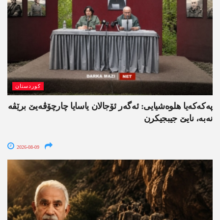
کوردستان
په‌كه‌كه‌یا هلوه‌شیایی: ئەگەر ئۆجالان یاسایا چارچۆڤەیێ برێڤە
نه‌به‌، نایێ جیبجیکرن
2026-08-09