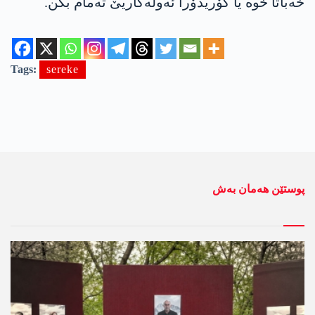
خەباتا خوە یا کۆریدۆرا ئەولەکاریێ تەمام بکن.
Tags:
sereke
پوستێن ھەمان بەش