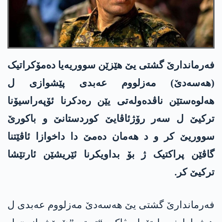
فەرماندارێ گشتی یێ ھێزێن سووریەیا دەمۆکراتیک
(ھەسەدێ) مەزلووم عەبدی پێشوازی ل
ھەلوەستێن ناڤدەولەتی یێن رەدکرنا ئۆپەراسیۆنا
ترکیێ ل سەر رۆژئاڤایێ کوردستانێ و باکورێ
سووریێ کر و د ھەمان دەمێ دا داخوازا ئاڤێتنا
گاڤێن پراکتیک ژ بۆ بداویکرنا ئێریشێن ئارتێشا
ترکیێ کر.
فەرماندارێ گشتی یێ ھەسەدێ مەزلووم عەبدی ل