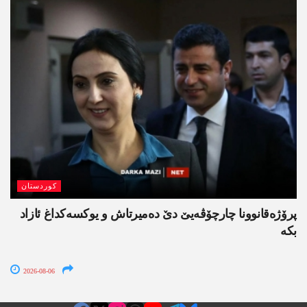
کوردستان
پرۆژەقانوونا چارچۆڤەیێ دێ دەمیرتاش و یوکسەکداغ ئازاد
بکە
2026-08-06