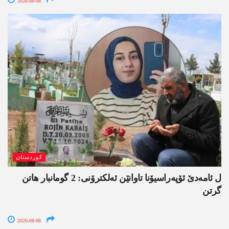
2026-08-08
کوردستان
ل ئامەدێ ئۆپەراسیۆنا تاوانێن ئەلکترۆنی: 2 گومانبار ھاتن
گرتن
2026-08-08