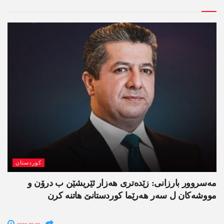
کوردستان
مەسروور بارزانی: زێدەتری ھەزار ئێریشێن ب درۆن و
مووشەکان ل سەر ھەرێما کوردستانێ ھاتنە کرن