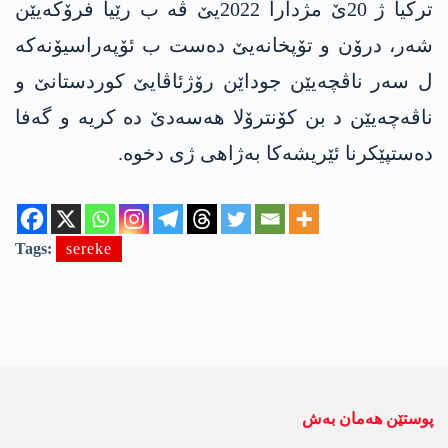
ترکیا ژ 20ێ مژدارا 2022یێ ڤە ب رێیا فرۆکەیێن
شەر، درۆن و تۆپخانەیێ دەست ب ئۆپەراسیۆنەکە
ل سەر ناڤچەیێن جوداێن رۆژئاڤایێ کوردستانێ و
ناڤەچەیێن د بن کۆنترۆلا ھەسەدێ دە کریە و گەفا
دەستپێکرنا ئێریشەکا بەژاھی ژی دخوە.
Tags:
sereke
پوستێن ھەمان بەش