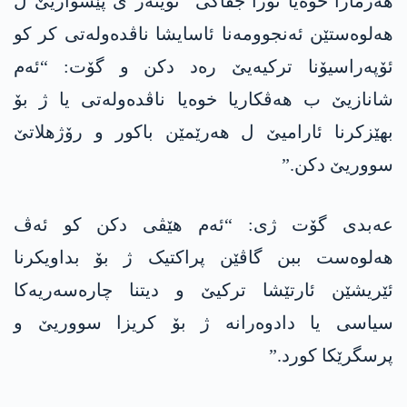
ھەژمارا خوەیا تۆرا جڤاکی “تویتەر”ێ پێشوازیێ ل
ھەلوەستێن ئەنجوومەنا ئاسایشا ناڤدەولەتی کر کو
ئۆپەراسیۆنا ترکیەیێ رەد دکن و گۆت: “ئەم
شانازیێ ب ھەڤکاریا خوەیا ناڤدەولەتی یا ژ بۆ
بھێزکرنا ئارامیێ ل ھەرێمێن باکور و رۆژھلاتێ
سووریێ دکن.”
عەبدی گۆت ژی: “ئەم ھێڤی دکن کو ئەڤ
ھەلوەست ببن گاڤێن پراکتیک ژ بۆ بداویکرنا
ئێریشێن ئارتێشا ترکیێ و دیتنا چارەسەریەکا
سیاسی یا دادوەرانە ژ بۆ کریزا سووریێ و
پرسگرێکا کورد.”