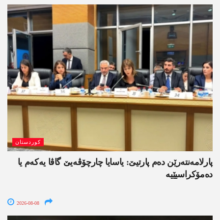
کوردستان
پارلامەنتەرێن دەم پارتیێ: یاسایا چارچۆڤەیێ گاڤا یەکەم یا
دەمۆکراسیێیە
2026-08-08